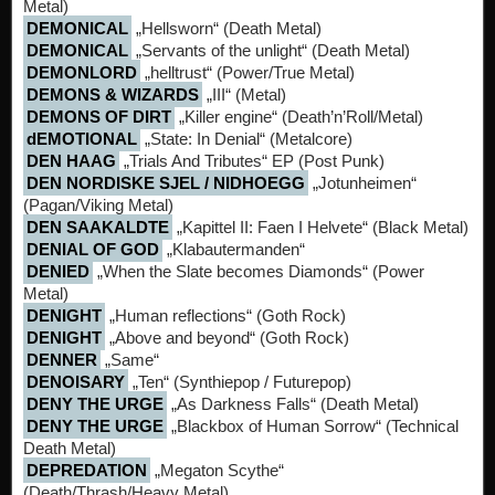
Metal)
DEMONICAL
„Hellsworn“ (Death Metal)
DEMONICAL
„Servants of the unlight“ (Death Metal)
DEMONLORD
„helltrust“ (Power/True Metal)
DEMONS & WIZARDS
„III“ (Metal)
DEMONS OF DIRT
„Killer engine“ (Death’n’Roll/Metal)
dEMOTIONAL
„State: In Denial“ (Metalcore)
DEN HAAG
„Trials And Tributes“ EP (Post Punk)
DEN NORDISKE SJEL / NIDHOEGG
„Jotunheimen“
(Pagan/Viking Metal)
DEN SAAKALDTE
„Kapittel II: Faen I Helvete“ (Black Metal)
DENIAL OF GOD
„Klabautermanden“
DENIED
„When the Slate becomes Diamonds“ (Power
Metal)
DENIGHT
„Human reflections“ (Goth Rock)
DENIGHT
„Above and beyond“ (Goth Rock)
DENNER
„Same“
DENOISARY
„Ten“ (Synthiepop / Futurepop)
DENY THE URGE
„As Darkness Falls“ (Death Metal)
DENY THE URGE
„Blackbox of Human Sorrow“ (Technical
Death Metal)
DEPREDATION
„Megaton Scythe“
(Death/Thrash/Heavy Metal)