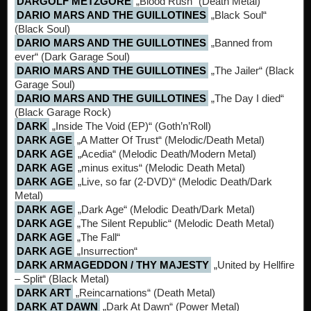
DARGOLF METZGORE
„Blood Rush“ (Death Metal)
DARIO MARS AND THE GUILLOTINES
„Black Soul“
(Black Soul)
DARIO MARS AND THE GUILLOTINES
„Banned from
ever“ (Dark Garage Soul)
DARIO MARS AND THE GUILLOTINES
„The Jailer“ (Black
Garage Soul)
DARIO MARS AND THE GUILLOTINES
„The Day I died“
(Black Garage Rock)
DARK
„Inside The Void (EP)“ (Goth’n’Roll)
DARK AGE
„A Matter Of Trust“ (Melodic/Death Metal)
DARK AGE
„Acedia“ (Melodic Death/Modern Metal)
DARK AGE
„minus exitus“ (Melodic Death Metal)
DARK AGE
„Live, so far (2-DVD)“ (Melodic Death/Dark
Metal)
DARK AGE
„Dark Age“ (Melodic Death/Dark Metal)
DARK AGE
„The Silent Republic“ (Melodic Death Metal)
DARK AGE
„The Fall“
DARK AGE
„Insurrection“
DARK ARMAGEDDON / THY MAJESTY
„United by Hellfire
– Split“ (Black Metal)
DARK ART
„Reincarnations“ (Death Metal)
DARK AT DAWN
„Dark At Dawn“ (Power Metal)