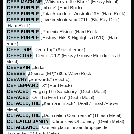
DEEP MACHINE
„Whispers in the Black“ (Heavy Metal)
DEEP PURPLE
„Infinite“ (Hard Rock)
DEEP PURPLE
„Total Abandon – Australia ´99“ (Hard Rock)
DEEP PURPLE
„Live in Montreaux 2011“ (Blu-Ray-Disc)
(Hard Rock)
DEEP PURPLE
„Phoenix Rising“ (Hard Rock)
DEEP PURPLE
„History, Hits & Highlights (DVD)“ (Hard
Rock)
DEEP TRIP
„Deep Trip“ (Akustik Rock)
DEEPCORE
„Demo 2012“ (Heavy Groove Melodic Death
Metal)
DEEPSKIN
„Judas“
DÈESSE
„Déesse (EP)“ (80´s Wave Rock)
DEEWHY
„Sunwards“ (Electro)
DEF LEPPARD
„X“ (Hard Rock)
DEFACED
„Forging The Sanctuary“ (Death Metal)
DEFACED
“On The Frontline” (Death Metal)
DEFACED, THE
„Karma in Black“ (Death/Thrash/Power
Metal)
DEFACED, THE
„Domination Commence“ (Thrash Metal)
DEFEATED SANITY
„Chronicles Of Lunacy“ (Death Metal)
DEFAILLANCE
„Contemplation misanthropique de l
´humanite…“ (Black Metal)