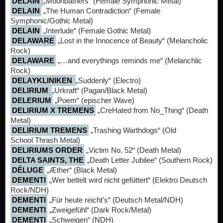
DELAIN
„Moonbathers“ (Female Symphonic Metal)
DELAIN
„The Human Contradiction“ (Female
Symphonic/Gothic Metal)
DELAIN
„Interlude“ (Female Gothic Metal)
DELAWARE
„Lost in the Innocence of Beauty“ (Melancholic
Rock)
DELAWARE
„…and everythings reminds me“ (Melanchlic
Rock)
DELAYKLINIKEN
„Suddenly“ (Electro)
DELIRIUM
„Urkraft“ (Pagan/Black Metal)
DELERIUM
„Poem“ (epischer Wave)
DELIRIUM X TREMENS
„CreHated from No_Thing“ (Death
Metal)
DELIRIUM TREMENS
„Trashing Warthdogs“ (Old
School Thrash Metal)
DELIRIUMS ORDER
„Victim No. 52“ (Death Metal)
DELTA SAINTS, THE
„Death Letter Jubilee“ (Southern Rock)
DÉLUGE
„Æther“ (Black Metal)
DEMENTI
„Wer bettelt wird nicht gefüttert“ (Elektro Deutsch
Rock/NDH)
DEMENTI
„Für heute reicht’s“ (Deutsch Metal/NDH)
DEMENTI
„Zweigefühl“ (Dark Rock/Metal)
DEMENTI
„Schweigen“ (NDH)