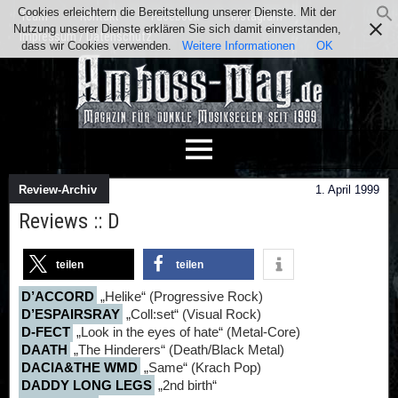
Cookies erleichtern die Bereitstellung unserer Dienste. Mit der
Team
Kontakt
Facebook
Instagram
Nutzung unserer Dienste erklären Sie sich damit einverstanden,
Impressum / Datenschutz
dass wir Cookies verwenden.
Weitere Informationen
OK
Review-Archiv
1. April 1999
Reviews :: D
teilen
teilen
D’ACCORD
„Helike“ (Progressive Rock)
D’ESPAIRSRAY
„Coll:set“ (Visual Rock)
D-FECT
„Look in the eyes of hate“ (Metal-Core)
DAATH
„The Hinderers“ (Death/Black Metal)
DACIA&THE WMD
„Same“ (Krach Pop)
DADDY LONG LEGS
„2nd birth“