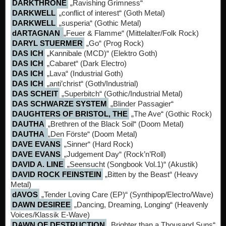
DARKTHRONE
„Ravishing Grimness“
DARKWELL
„conflict of interest“ (Goth Metal)
DARKWELL
„susperia“ (Gothic Metal)
dARTAGNAN
„Feuer & Flamme“ (Mittelalter/Folk Rock)
DARYL STUERMER
„Go“ (Prog Rock)
DAS ICH
„Kannibale (MCD)“ (Elektro Goth)
DAS ICH
„Cabaret“ (Dark Electro)
DAS ICH
„Lava“ (Industrial Goth)
DAS ICH
„anti’christ“ (Goth/Industrial)
DAS SCHEIT
„Superbitch“ (Gothic/Industrial Metal)
DAS SCHWARZE SYSTEM
„Blinder Passagier“
DAUGHTERS OF BRISTOL, THE
„The Ave“ (Gothic Rock)
DAUTHA
„Brethren of the Black Soil“ (Doom Metal)
DAUTHA
„Den Förste“ (Doom Metal)
DAVE EVANS
„Sinner“ (Hard Rock)
DAVE EVANS
„Judgement Day“ (Rock’n’Roll)
DAVID A. LINE
„Seensucht (Songbook Vol.1)“ (Akustik)
DAVID ROCK FEINSTEIN
„Bitten by the Beast“ (Heavy
Metal)
dAVOS
„Tender Loving Care (EP)“ (Synthipop/Electro/Wave)
DAWN DESIREE
„Dancing, Dreaming, Longing“ (Heavenly
Voices/Klassik E-Wave)
DAWN OF DESTRUCTION
„Brighter than a Thousand Suns“