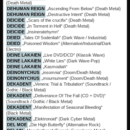
(Death Metal)
DEHUMAN REIGN
„Ascending From Below“ (Death Metal)
DEHUMAN REIGN
„Destructive Intent“ (Death Metal)
DEICIDE
„Scars of the crucifix“ (Death Metal)
DEICIDE
„In Torment in Hell“ (Death Metal)
DEICIDE
„Insineratehymn“
DEIED
„Tales Of Sodenliah“ (Dark Wave / Industrial)
DEIED
„Poisoned Wisdom“ (Alternative/Industrial/Dark
Electro)
DEINE LAKAIEN
„Live DVD/DCD“ (Klassik Wave)
DEINE LAKAIEN
„White Lies“ (Dark Wave-Pop)
DEINE LAKAIEN
„Kasmodiah“
DEINONYCHUS
„insomnia“ (Doom/Death Metal)
DEINONYCHUS
„mournument“ (Doom/Death Metal)
DEKADENT
„Venera: Trial & Tribulation“ (Soundtrack /
Gothic / Black Metal)
DEKADENT
„Deliverance Of The Fall (CD + DVD)“
(Soundtrack / Gothic / Black Metal)
DEKADENT
„Manifestation of Seasonal Bleeding“
(Black Metal)
DEKADENZ
„Elektronoid“ (Dark Cyber Metal)
DEL MOE
„Die High Butterfly“ (Alternative Rock)