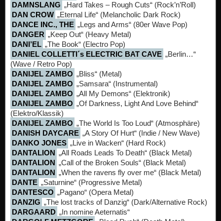
DAMNSLANG
„Hard Takes – Rough Cuts“ (Rock’n’Roll)
DAN CROW
„Eternal Life“ (Melancholic Dark Rock)
DANCE INC., THE
„Legs and Arms“ (80er Wave Pop)
DANGER
„Keep Out“ (Heavy Metal)
DANI’EL
„The Book“ (Electro Pop)
DANIEL COLLETTI´s ELECTRIC BAT CAVE
„Berlin…“
(Wave / Retro Pop)
DANIJEL ZAMBO
„Bliss“ (Metal)
DANIJEL ZAMBO
„Samsara“ (Instrumental)
DANIJEL ZAMBO
„All My Demons“ (Elektronik)
DANIJEL ZAMBO
„Of Darkness, Light And Love Behind“
(Elektro/Klassik)
DANIJEL ZAMBO
„The World Is Too Loud“ (Atmosphäre)
DANISH DAYCARE
„A Story Of Hurt“ (Indie / New Wave)
DANKO JONES
„Live in Wacken“ (Hard Rock)
DANTALION
„All Roads Leads To Death“ (Black Metal)
DANTALION
„Call of the Broken Souls“ (Black Metal)
DANTALION
„When the ravens fly over me“ (Black Metal)
DANTE
„Saturnine“ (Progressive Metal)
DANTESCO
„Pagano“ (Opera Metal)
DANZIG
„The lost tracks of Danzig“ (Dark/Alternative Rock)
DARGAARD
„In nomine Aeternatis“