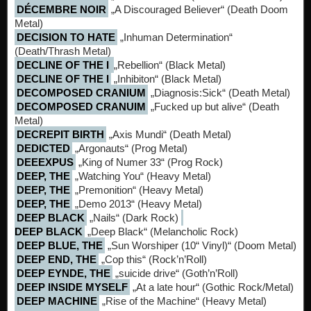
DÉCEMBRE NOIR
„A Discouraged Believer“ (Death Doom
Metal)
DECISION TO HATE
„Inhuman Determination“
(Death/Thrash Metal)
DECLINE OF THE I
„Rebellion“ (Black Metal)
DECLINE OF THE I
„Inhibiton“ (Black Metal)
DECOMPOSED CRANIUM
„Diagnosis:Sick“ (Death Metal)
DECOMPOSED CRANUIM
„Fucked up but alive“ (Death
Metal)
DECREPIT BIRTH
„Axis Mundi“ (Death Metal)
DEDICTED
„Argonauts“ (Prog Metal)
DEEEXPUS
„King of Numer 33“ (Prog Rock)
DEEP, THE
„Watching You“ (Heavy Metal)
DEEP, THE
„Premonition“ (Heavy Metal)
DEEP, THE
„Demo 2013“ (Heavy Metal)
DEEP BLACK
„Nails“ (Dark Rock)
DEEP BLACK
„Deep Black“ (Melancholic Rock)
DEEP BLUE, THE
„Sun Worshiper (10“ Vinyl)“ (Doom Metal)
DEEP END, THE
„Cop this“ (Rock’n’Roll)
DEEP EYNDE, THE
„suicide drive“ (Goth’n’Roll)
DEEP INSIDE MYSELF
„At a late hour“ (Gothic Rock/Metal)
DEEP MACHINE
„Rise of the Machine“ (Heavy Metal)