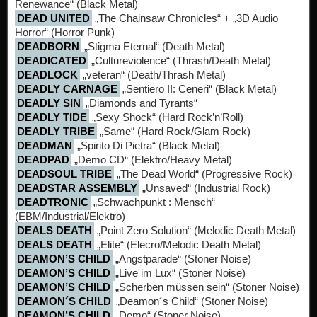
Renewance“ (Black Metal)
DEAD UNITED
„The Chainsaw Chronicles“ + „3D Audio
Horror“ (Horror Punk)
DEADBORN
„Stigma Eternal“ (Death Metal)
DEADICATED
„Cultureviolence“ (Thrash/Death Metal)
DEADLOCK
„veteran“ (Death/Thrash Metal)
DEADLY CARNAGE
„Sentiero II: Ceneri“ (Black Metal)
DEADLY SIN
„Diamonds and Tyrants“
DEADLY TIDE
„Sexy Shock“ (Hard Rock’n’Roll)
DEADLY TRIBE
„Same“ (Hard Rock/Glam Rock)
DEADMAN
„Spirito Di Pietra“ (Black Metal)
DEADPAD
„Demo CD“ (Elektro/Heavy Metal)
DEADSOUL TRIBE
„The Dead World“ (Progressive Rock)
DEADSTAR ASSEMBLY
„Unsaved“ (Industrial Rock)
DEADTRONIC
„Schwachpunkt : Mensch“
(EBM/Industrial/Elektro)
DEALS DEATH
„Point Zero Solution“ (Melodic Death Metal)
DEALS DEATH
„Elite“ (Elecro/Melodic Death Metal)
DEAMON’S CHILD
„Angstparade“ (Stoner Noise)
DEAMON’S CHILD
„Live im Lux“ (Stoner Noise)
DEAMON’S CHILD
„Scherben müssen sein“ (Stoner Noise)
DEAMON´S CHILD
„Deamon´s Child“ (Stoner Noise)
DEAMON’S CHILD
„Demo“ (Stoner Noise)