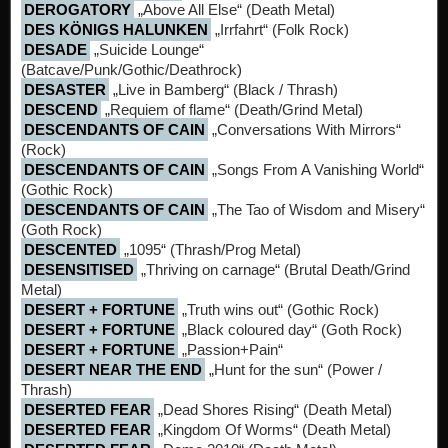
DEROGATORY
„Above All Else“ (Death Metal)
DES KÖNIGS HALUNKEN
„Irrfahrt“ (Folk Rock)
DESADE
„Suicide Lounge“
(Batcave/Punk/Gothic/Deathrock)
DESASTER
„Live in Bamberg“ (Black / Thrash)
DESCEND
„Requiem of flame“ (Death/Grind Metal)
DESCENDANTS OF CAIN
„Conversations With Mirrors“
(Rock)
DESCENDANTS OF CAIN
„Songs From A Vanishing World“
(Gothic Rock)
DESCENDANTS OF CAIN
„The Tao of Wisdom and Misery“
(Goth Rock)
DESCENTED
„1095“ (Thrash/Prog Metal)
DESENSITISED
„Thriving on carnage“ (Brutal Death/Grind
Metal)
DESERT + FORTUNE
„Truth wins out“ (Gothic Rock)
DESERT + FORTUNE
„Black coloured day“ (Goth Rock)
DESERT + FORTUNE
„Passion+Pain“
DESERT NEAR THE END
„Hunt for the sun“ (Power /
Thrash)
DESERTED FEAR
„Dead Shores Rising“ (Death Metal)
DESERTED FEAR
„Kingdom Of Worms“ (Death Metal)