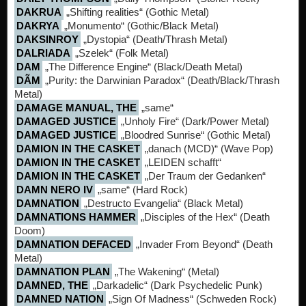
DAKRUA
„Shifting realities“ (Gothic Metal)
DAKRYA
„Monumento“ (Gothic/Black Metal)
DAKSINROY
„Dystopia“ (Death/Thrash Metal)
DALRIADA
„Szelek“ (Folk Metal)
DAM
„The Difference Engine“ (Black/Death Metal)
DÃM
„Purity: the Darwinian Paradox“ (Death/Black/Thrash
Metal)
DAMAGE MANUAL, THE
„same“
DAMAGED JUSTICE
„Unholy Fire“ (Dark/Power Metal)
DAMAGED JUSTICE
„Bloodred Sunrise“ (Gothic Metal)
DAMION IN THE CASKET
„danach (MCD)“ (Wave Pop)
DAMION IN THE CASKET
„LEIDEN schafft“
DAMION IN THE CASKET
„Der Traum der Gedanken“
DAMN NERO IV
„same“ (Hard Rock)
DAMNATION
„Destructo Evangelia“ (Black Metal)
DAMNATIONS HAMMER
„Disciples of the Hex“ (Death
Doom)
DAMNATION DEFACED
„Invader From Beyond“ (Death
Metal)
DAMNATION PLAN
„The Wakening“ (Metal)
DAMNED, THE
„Darkadelic“ (Dark Psychedelic Punk)
DAMNED NATION
„Sign Of Madness“ (Schweden Rock)