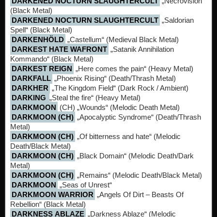
DARKENED NOCTURN SLAUGHTERCULT
„Necrovision“
(Black Metal)
DARKENED NOCTURN SLAUGHTERCULT
„Saldorian
Spell“ (Black Metal)
DARKENHÖLD
„Castellum“ (Medieval Black Metal)
DARKEST HATE WAFRONT
„Satanik Annihilation
Kommando“ (Black Metal)
DARKEST REIGN
„Here comes the pain“ (Heavy Metal)
DARKFALL
„Phoenix Rising“ (Death/Thrash Metal)
DARKHER
„The Kingdom Field“ (Dark Rock / Ambient)
DARKING
„Steal the fire“ (Heavy Metal)
DARKMOON
(CH) „Wounds“ (Melodic Death Metal)
DARKMOON (CH)
„Apocalyptic Syndrome“ (Death/Thrash
Metal)
DARKMOON (CH)
„Of bitterness and hate“ (Melodic
Death/Black Metal)
DARKMOON (CH)
„Black Domain“ (Melodic Death/Dark
Metal)
DARKMOON (CH)
„Remains“ (Melodic Death/Black Metal)
DARKMOON
„Seas of Unrest“
DARKMOON WARRIOR
„Angels Of Dirt – Beasts Of
Rebellion“ (Black Metal)
DARKNESS ABLAZE
„Darkness Ablaze“ (Melodic