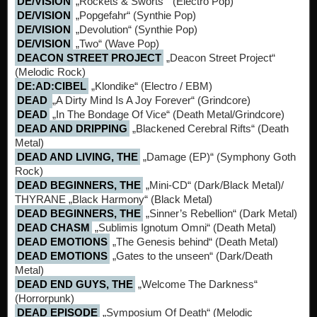
DE/VISION
„Rockets & Sworts “ (Electro Pop)
DE/VISION
„Popgefahr“ (Synthie Pop)
DE/VISION
„Devolution“ (Synthie Pop)
DE/VISION
„Two“ (Wave Pop)
DEACON STREET PROJECT
„Deacon Street Project“
(Melodic Rock)
DE:AD:CIBEL
„Klondike“ (Electro / EBM)
DEAD
„A Dirty Mind Is A Joy Forever“ (Grindcore)
DEAD
„In The Bondage Of Vice“ (Death Metal/Grindcore)
DEAD AND DRIPPING
„Blackened Cerebral Rifts“ (Death
Metal)
DEAD AND LIVING, THE
„Damage (EP)“ (Symphony Goth
Rock)
DEAD BEGINNERS, THE
„Mini-CD“ (Dark/Black Metal)/
THYRANE „Black Harmony“ (Black Metal)
DEAD BEGINNERS, THE
„Sinner’s Rebellion“ (Dark Metal)
DEAD CHASM
„Sublimis Ignotum Omni“ (Death Metal)
DEAD EMOTIONS
„The Genesis behind“ (Death Metal)
DEAD EMOTIONS
„Gates to the unseen“ (Dark/Death
Metal)
DEAD END GUYS, THE
„Welcome The Darkness“
(Horrorpunk)
DEAD EPISODE
„Symposium Of Death“ (Melodic