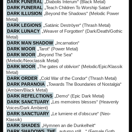
DARK FUNERAL
„Diabolis Interum“ (Black Metal)
DARK FUNERAL
„Teach Children To Worship Satan“
DARK ILLUSION
„Beyond the Shadows“ (Melodic Power
Metal)
DARK LEGIONS
„Satänic Deströyer“ (Thrash Metal)
DARK LUNACY
„Weaver of Forgotten“ (Dark/Death/Gothic
Metal)
DARK MAN SHADOW
„Incarnation“
DARK MOOR
„Tarot“ (Power Metal)
DARK MOOR
„Beyond The Sea“
(Melodic/Neoclassik Metal)
DARK MOOR
„The gates of oblivion“ (Melodic/Epic/Klassik
Metal)
DARK ORDER
„Cold War of the Condor“ (Thrash Metal)
DARK PARANOIA
„Towards The Boundaries of Nostalgia“
(Ambien/Black Metal)
DARK REFELCTIONS
„Demo“ (Epic Dark Metal)
DARK SANCTUARY
„Les memoires blesses“ (Heavenly
Voices/Dark Ambient)
DARK SANCTUARY
„Le lumiere et d’obscure“ (Neo-
Klassik)
DARK SHADES
„Hymnen an die Dunkelheit“
DARK SHADOWS, THE
„autumn still…“ (Female Goth