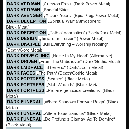
DARK AT DAWN
„Crimson Frost“ (Dark Power Metal)
DARK AT DAWN
„Baneful Skies“
DARK AVENGER
„X Dark Years“ (Epic Prog/Power Metal)
DARK DECEPTION
„Spiritual War“ (Atmospheric
Black Metal)
DARK DECEPTION
„Path of damnation“ (Black/Dark Metal)
DARK DESIGN
„Time is an Illusion“ (Power Metal)
DARK DISCIPLE
„Kill Everything – Worship Nothing“
(Death/Gore Metal)
DARK DRIVE CLINIC
„Noise In My Head“ (Alternative)
DARK DRIVEN
„From The Unbeliever“ (Dark/Gothic Metal)
DARK EMBRACE
„Bitter end“ (Dark/Doom Metal)
DARK FACES
„The Path“ (Death/Gothic Metal)
DARK FORTRESS
„Séance“ (Black Metal)
DARK FORTRESS
„Stab Wounds“ (Black Metal)
DARK FORTRESS
„Profane genocidal creations“ (Black
Metal)
DARK FUNERAL
„Where Shadows Forever Reign“ (Black
Metal)
DARK FUNERAL
„Attera Totus Sanctus“ (Black Metal)
DARK FUNERAL
„De Profundis Clamavi Ad Te Domine“
(Black Metal)