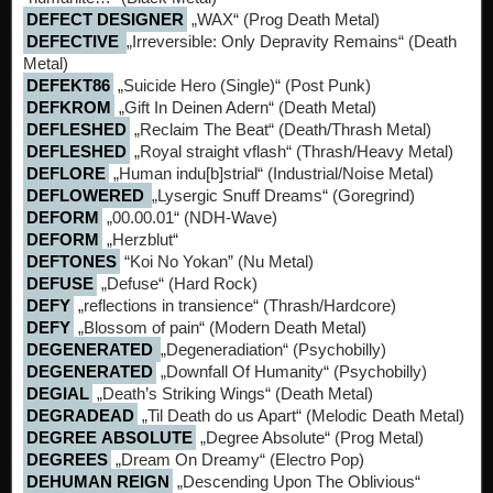
DEFECT DESIGNER
„WAX“ (Prog Death Metal)
DEFECTIVE
„Irreversible: Only Depravity Remains“ (Death
Metal)
DEFEKT86
„Suicide Hero (Single)“ (Post Punk)
DEFKROM
„Gift In Deinen Adern“ (Death Metal)
DEFLESHED
„Reclaim The Beat“ (Death/Thrash Metal)
DEFLESHED
„Royal straight vflash“ (Thrash/Heavy Metal)
DEFLORE
„Human indu[b]strial“ (Industrial/Noise Metal)
DEFLOWERED
„Lysergic Snuff Dreams“ (Goregrind)
DEFORM
„00.00.01“ (NDH-Wave)
DEFORM
„Herzblut“
DEFTONES
“Koi No Yokan” (Nu Metal)
DEFUSE
„Defuse“ (Hard Rock)
DEFY
„reflections in transience“ (Thrash/Hardcore)
DEFY
„Blossom of pain“ (Modern Death Metal)
DEGENERATED
„Degeneradiation“ (Psychobilly)
DEGENERATED
„Downfall Of Humanity“ (Psychobilly)
DEGIAL
„Death’s Striking Wings“ (Death Metal)
DEGRADEAD
„Til Death do us Apart“ (Melodic Death Metal)
DEGREE ABSOLUTE
„Degree Absolute“ (Prog Metal)
DEGREES
„Dream On Dreamy“ (Electro Pop)
DEHUMAN REIGN
„Descending Upon The Oblivious“