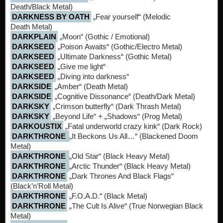
Death/Black Metal)
DARKNESS BY OATH
„Fear yourself“ (Melodic
Death Metal)
DARKPLAIN
„Moon“ (Gothic / Emotional)
DARKSEED
„Poison Awaits“ (Gothic/Electro Metal)
DARKSEED
„Ultimate Darkness“ (Gothic Metal)
DARKSEED
„Give me light“
DARKSEED
„Diving into darkness“
DARKSIDE
„Amber“ (Death Metal)
DARKSIDE
„Cognitive Dissonance“ (Death/Dark Metal)
DARKSKY
„Crimson butterfly“ (Dark Thrash Metal)
DARKSKY
„Beyond Life“ + „Shadows“ (Prog Metal)
DARKOUSTIX
„Fatal underworld crazy kink“ (Dark Rock)
DARKTHRONE
„It Beckons Us All…“ (Blackened Doom
Metal)
DARKTHRONE
„Old Star“ (Black Heavy Metal)
DARKTHRONE
„Arctic Thunder“ (Black Heavy Metal)
DARKTHRONE
„Dark Thrones And Black Flags“
(Black’n’Roll Metal)
DARKTHRONE
„F.O.A.D.“ (Black Metal)
DARKTHRONE
„The Cult Is Alive“ (True Norwegian Black
Metal)