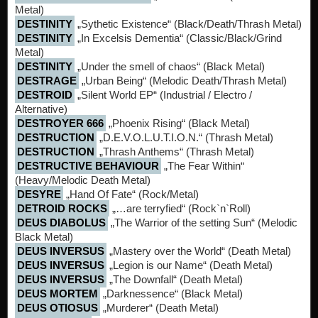
Metal)
DESTINITY
„Sythetic Existence“ (Black/Death/Thrash Metal)
DESTINITY
„In Excelsis Dementia“ (Classic/Black/Grind
Metal)
DESTINITY
„Under the smell of chaos“ (Black Metal)
DESTRAGE
„Urban Being“ (Melodic Death/Thrash Metal)
DESTROID
„Silent World EP“ (Industrial / Electro /
Alternative)
DESTROYER 666
„Phoenix Rising“ (Black Metal)
DESTRUCTION
„D.E.V.O.L.U.T.I.O.N.“ (Thrash Metal)
DESTRUCTION
„Thrash Anthems“ (Thrash Metal)
DESTRUCTIVE BEHAVIOUR
„The Fear Within“
(Heavy/Melodic Death Metal)
DESYRE
„Hand Of Fate“ (Rock/Metal)
DETROID ROCKS
„…are terryfied“ (Rock`n`Roll)
DEUS DIABOLUS
„The Warrior of the setting Sun“ (Melodic
Black Metal)
DEUS INVERSUS
„Mastery over the World“ (Death Metal)
DEUS INVERSUS
„Legion is our Name“ (Death Metal)
DEUS INVERSUS
„The Downfall“ (Death Metal)
DEUS MORTEM
„Darknessence“ (Black Metal)
DEUS OTIOSUS
„Murderer“ (Death Metal)