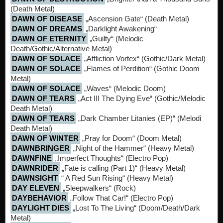
(Death Metal)
DAWN OF DISEASE
„Ascension Gate“ (Death Metal)
DAWN OF DREAMS
„Darklight Awakening“
DAWN OF ETERNITY
„Guilty“ (Melodic
Death/Gothic/Alternative Metal)
DAWN OF SOLACE
„Affliction Vortex“ (Gothic/Dark Metal)
DAWN OF SOLACE
„Flames of Perdition“ (Gothic Doom
Metal)
DAWN OF SOLACE
„Waves“ (Melodic Doom)
DAWN OF TEARS
„Act III The Dying Eve“ (Gothic/Melodic
Death Metal)
DAWN OF TEARS
„Dark Chamber Litanies (EP)“ (Melodi
Death Metal)
DAWN OF WINTER
„Pray for Doom“ (Doom Metal)
DAWNBRINGER
„Night of the Hammer“ (Heavy Metal)
DAWNFINE
„Imperfect Thoughts“ (Electro Pop)
DAWNRIDER
„Fate is calling (Part 1)“ (Heavy Metal)
DAWNSIGHT
“ A Red Sun Rising“ (Heavy Metal)
DAY ELEVEN
„Sleepwalkers“ (Rock)
DAYBEHAVIOR
„Follow That Car!“ (Electro Pop)
DAYLIGHT DIES
„Lost To The Living“ (Doom/Death/Dark
Metal)