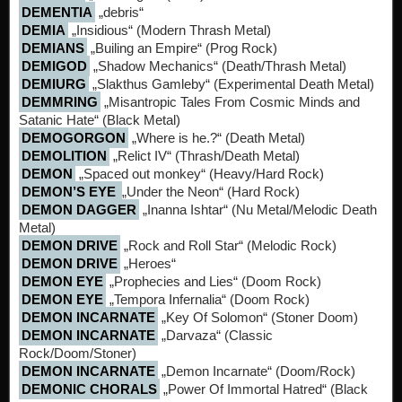
DEMENTIA
„debris“
DEMIA
„Insidious“ (Modern Thrash Metal)
DEMIANS
„Builing an Empire“ (Prog Rock)
DEMIGOD
„Shadow Mechanics“ (Death/Thrash Metal)
DEMIURG
„Slakthus Gamleby“ (Experimental Death Metal)
DEMMRING
„Misantropic Tales From Cosmic Minds and
Satanic Hate“ (Black Metal)
DEMOGORGON
„Where is he.?“ (Death Metal)
DEMOLITION
„Relict IV“ (Thrash/Death Metal)
DEMON
„Spaced out monkey“ (Heavy/Hard Rock)
DEMON’S EYE
„Under the Neon“ (Hard Rock)
DEMON DAGGER
„Inanna Ishtar“ (Nu Metal/Melodic Death
Metal)
DEMON DRIVE
„Rock and Roll Star“ (Melodic Rock)
DEMON DRIVE
„Heroes“
DEMON EYE
„Prophecies and Lies“ (Doom Rock)
DEMON EYE
„Tempora Infernalia“ (Doom Rock)
DEMON INCARNATE
„Key Of Solomon“ (Stoner Doom)
DEMON INCARNATE
„Darvaza“ (Classic
Rock/Doom/Stoner)
DEMON INCARNATE
„Demon Incarnate“ (Doom/Rock)
DEMONIC CHORALS
„Power Of Immortal Hatred“ (Black