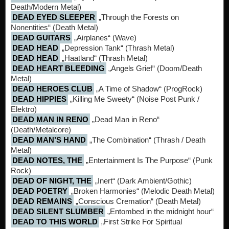
Death/Modern Metal)
DEAD EYED SLEEPER
„Through the Forests on
Nonentities“ (Death Metal)
DEAD GUITARS
„Airplanes“ (Wave)
DEAD HEAD
„Depression Tank“ (Thrash Metal)
DEAD HEAD
„Haatland“ (Thrash Metal)
DEAD HEART BLEEDING
„Angels Grief“ (Doom/Death
Metal)
DEAD HEROES CLUB
„A Time of Shadow“ (ProgRock)
DEAD HIPPIES
„Killing Me Sweety“ (Noise Post Punk /
Elektro)
DEAD MAN IN RENO
„Dead Man in Reno“
(Death/Metalcore)
DEAD MAN’S HAND
„The Combination“ (Thrash / Death
Metal)
DEAD NOTES, THE
„Entertainment Is The Purpose“ (Punk
Rock)
DEAD OF NIGHT, THE
„Inert“ (Dark Ambient/Gothic)
DEAD POETRY
„Broken Harmonies“ (Melodic Death Metal)
DEAD REMAINS
„Conscious Cremation“ (Death Metal)
DEAD SILENT SLUMBER
„Entombed in the midnight hour“
DEAD TO THIS WORLD
„First Strike For Spiritual