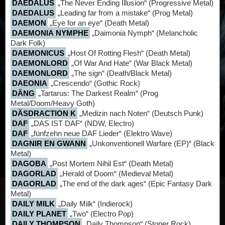
DAEDALUS
„The Never Ending Illusion“ (Progressive Metal)
DAEDALUS
„Leading far from a mistake“ (Prog Metal)
DAEMON
„Eye for an eye“ (Death Metal)
DAEMONIA NYMPHE
„Daimonia Nymph“ (Melancholic
Dark Folk)
DAEMONICUS
„Host Of Rotting Flesh“ (Death Metal)
DAEMONLORD
„Of War And Hate“ (War Black Metal)
DAEMONLORD
„The sign“ (Death/Black Metal)
DAEONIA
„Crescendo“ (Gothic Rock)
DÄNG
„Tartarus: The Darkest Realm“ (Prog
Metal/Doom/Heavy Goth)
DÄSDRACTION K
„Medizin nach Noten“ (Deutsch Punk)
DAF
„DAS IST DAF“ (NDW, Electro)
DAF
„fünfzehn neue DAF Lieder“ (Elektro Wave)
DAGNIR EN GWANN
„Unkonventionell Warfare (EP)“ (Black
Metal)
DAGOBA
„Post Mortem Nihil Est“ (Death Metal)
DAGORLAD
„Herald of Doom“ (Medieval Metal)
DAGORLAD
„The end of the dark ages“ (Epic Fantasy Dark
Metal)
DAILY MILK
„Daily Milk“ (Indierock)
DAILY PLANET
„Two“ (Electro Pop)
DAILY THOMPSON
„Daily Thompson“ (Stoner Rock)