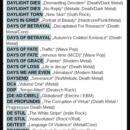
DAYLIGHT DIES
„Dismantling Devotion“ (Death/Dark Metal)
DAYLIGHT DIES
„No Reply“ (Melodic Death/Dark Metal)
DAYLIGHT TORN
„New Skin“ (Goth Rock)
DAYS IN GRIEF
„Portrait of Beauty“ (Hardcore/Punk/Metal)
DAYS OF BETRAYAL
„Decapitated For Research“ (Death
Metal/Core)
DAYS OF BETRAYAL
„Autumn’s Coldest Embrace“ (Death
Metal)
DAYS OF FATE
„Traffic“ (Wave Pop)
DAYS OF FATE
„nervous time (MCD)“ (Wave Pop)
DAYS OF GRACE
„Painter“ (Modern Metal)
DAYS OF LOSS
„Life is decay“ (Death Metal)
DAYS WE ARE EVEN
„Himalaya“ (Modern Metal)
DAYSEND
„Severance“ (Nu/Melodic Death Metal)
DC4
„Volume One“ (Metal)
DDP
„Tempo Alter!“ (Deutsch Rock)
[DE:AD:CIBEL]
„Globalized“ (Electro / EBM)
DE PROFUNDIS
„The Corruption of Virtue“ (Death Metal /
Progressive Death Metal)
DE STIJL
„The White Stripe“ (Indie Rock)
DE STIJL
„Yeahvolution“ (Rock’n’Roll)
DE/TEST
„Language Of Violence“ (Metal/Core)