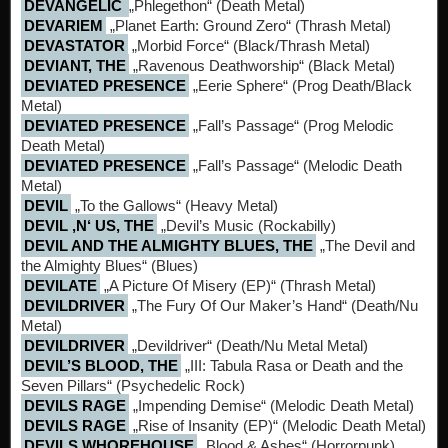
DEVANGELIC
„Phlegethon“ (Death Metal)
DEVARIEM
„Planet Earth: Ground Zero“ (Thrash Metal)
DEVASTATOR
„Morbid Force“ (Black/Thrash Metal)
DEVIANT, THE
„Ravenous Deathworship“ (Black Metal)
DEVIATED PRESENCE
„Eerie Sphere“ (Prog Death/Black
Metal)
DEVIATED PRESENCE
„Fall’s Passage“ (Prog Melodic
Death Metal)
DEVIATED PRESENCE
„Fall’s Passage“ (Melodic Death
Metal)
DEVIL
„To the Gallows“ (Heavy Metal)
DEVIL ‚N‘ US, THE
„Devil’s Music (Rockabilly)
DEVIL AND THE ALMIGHTY BLUES, THE
„The Devil and
the Almighty Blues“ (Blues)
DEVILATE
„A Picture Of Misery (EP)“ (Thrash Metal)
DEVILDRIVER
„The Fury Of Our Maker’s Hand“ (Death/Nu
Metal)
DEVILDRIVER
„Devildriver“ (Death/Nu Metal Metal)
DEVIL’S BLOOD, THE
„III: Tabula Rasa or Death and the
Seven Pillars“ (Psychedelic Rock)
DEVILS RAGE
„Impending Demise“ (Melodic Death Metal)
DEVILS RAGE
„Rise of Insanity (EP)“ (Melodic Death Metal)
DEVILS WHOREHOUSE
„Blood & Ashes“ (Horrorpunk)