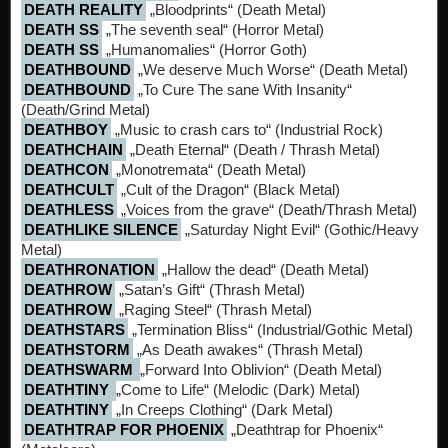
DEATH REALITY
„Bloodprints“ (Death Metal)
DEATH SS
„The seventh seal“ (Horror Metal)
DEATH SS
„Humanomalies“ (Horror Goth)
DEATHBOUND
„We deserve Much Worse“ (Death Metal)
DEATHBOUND
„To Cure The sane With Insanity“
(Death/Grind Metal)
DEATHBOY
„Music to crash cars to“ (Industrial Rock)
DEATHCHAIN
„Death Eternal“ (Death / Thrash Metal)
DEATHCON
„Monotremata“ (Death Metal)
DEATHCULT
„Cult of the Dragon“ (Black Metal)
DEATHLESS
„Voices from the grave“ (Death/Thrash Metal)
DEATHLIKE SILENCE
„Saturday Night Evil“ (Gothic/Heavy
Metal)
DEATHRONATION
„Hallow the dead“ (Death Metal)
DEATHROW
„Satan’s Gift“ (Thrash Metal)
DEATHROW
„Raging Steel“ (Thrash Metal)
DEATHSTARS
„Termination Bliss“ (Industrial/Gothic Metal)
DEATHSTORM
„As Death awakes“ (Thrash Metal)
DEATHSWARM
„Forward Into Oblivion“ (Death Metal)
DEATHTINY
„Come to Life“ (Melodic (Dark) Metal)
DEATHTINY
„In Creeps Clothing“ (Dark Metal)
DEATHTRAP FOR PHOENIX
„Deathtrap for Phoenix“