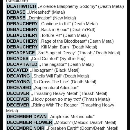
(Metalcore)
DEATHWITCH
„Violence Blasphemy Sodomy“ (Death Metal)
DEBASE
„Unleashed“ (Metal)
DEBASE
„Domination“ (New Metal)
DEBAUCHERY
„Continue to Kill“ (Death Metal)
DEBAUCHERY
„Back in Blood“ (Death’n’Roll)
DEBAUCHERY
„Torture Pit“ (Death Metal)
DEBAUCHERY
„Rage of the Bloodbeast“ (Death Metal)
DEBAUCHERY
„Kill Maim Burn“ (Death Metal)
DECADENCE
„3rd Stage of Decay“ (Thrash / Death Metal)
DECADES
„Cold Comfort“ (Synthie Pop)
DECAPITATED
„The negation“ (Death Metal)
DECAYED
„Hexagram“ (Black Metal)
DECAYING
„Shells Will Fall“ (Death Metal)
DECAYING
„To Cross The Line“ (Death Metal)
DECEASED
„Supernatural Addiction“
DECEIVER
„Thrashing Heavy Metal“ (Thrash Metal)
DECEIVER
„Holov posen tro may trot“ (Thrash Metal)
DECEIVER
„Riding With The Reaper“ (Thrashing Heavy
Metal)
DECEMBER DAWN
„Amplexus Melancholic“
DECEMBER FLOWER
„Moloch“ (Melodic Deatvh Metal)
DÉCEMBRE NOIR
„Forsaken Earth“ (Doom/Death Metal)