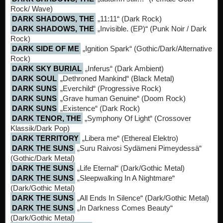
Rock/ Wave)
DARK SHADOWS, THE
„11:11“ (Dark Rock)
DARK SHADOWS, THE
„Invisible. (EP)“ (Punk Noir / Dark
Rock)
DARK SIDE OF ME
„Ignition Spark“ (Gothic/Dark/Alternative
Rock)
DARK SKY BURIAL
„Inferus“ (Dark Ambient)
DARK SOUL
„Dethroned Mankind“ (Black Metal)
DARK SUNS
„Everchild“ (Progressive Rock)
DARK SUNS
„Grave human Genuine“ (Doom Rock)
DARK SUNS
„Existence“ (Dark Rock)
DARK TENOR, THE
„Symphony Of Light“ (Crossover
Klassik/Dark Pop)
DARK TERRITORY
„Libera me“ (Ethereal Elektro)
DARK THE SUNS
„Suru Raivosi Sydämeni Pimeydessä“
(Gothic/Dark Metal)
DARK THE SUNS
„Life Eternal“ (Dark/Gothic Metal)
DARK THE SUNS
„Sleepwalking In A Nightmare“
(Dark/Gothic Metal)
DARK THE SUNS
„All Ends In Silence“ (Dark/Gothic Metal)
DARK THE SUNS
„In Darkness Comes Beauty“
(Dark/Gothic Metal)