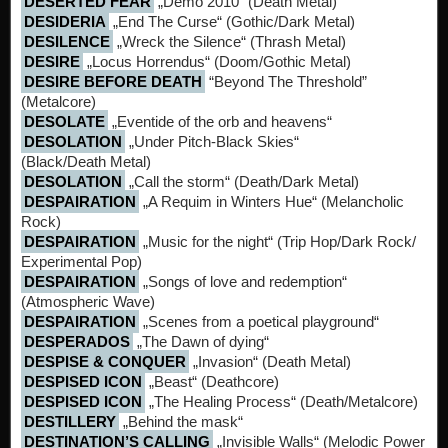
DESERTED FEAR
„Demo 2010“ (Death Metal)
DESIDERIA
„End The Curse“ (Gothic/Dark Metal)
DESILENCE
„Wreck the Silence“ (Thrash Metal)
DESIRE
„Locus Horrendus“ (Doom/Gothic Metal)
DESIRE BEFORE DEATH
“Beyond The Threshold”
(Metalcore)
DESOLATE
„Eventide of the orb and heavens“
DESOLATION
„Under Pitch-Black Skies“
(Black/Death Metal)
DESOLATION
„Call the storm“ (Death/Dark Metal)
DESPAIRATION
„A Requim in Winters Hue“ (Melancholic
Rock)
DESPAIRATION
„Music for the night“ (Trip Hop/Dark Rock/
Experimental Pop)
DESPAIRATION
„Songs of love and redemption“
(Atmospheric Wave)
DESPAIRATION
„Scenes from a poetical playground“
DESPERADOS
„The Dawn of dying“
DESPISE & CONQUER
„Invasion“ (Death Metal)
DESPISED ICON
„Beast“ (Deathcore)
DESPISED ICON
„The Healing Process“ (Death/Metalcore)
DESTILLERY
„Behind the mask“
DESTINATION’S CALLING
„Invisible Walls“ (Melodic Power