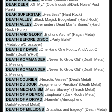
DEAR DEER
„Oh My.“ (Cold Industrial/Dark Noise/ Post
Punk)
DEAR SUPERSTAR
„Heartless“ (Hard Rock)
DEATH ALLEY
„Black Magick Boogieland“ (Hard Rock)
DEATH ALLEY
„Over under / Dead Man´s Bones“ (Hard
Rock / Punk)
DEATH AND GLORY
„Blut und Asche“ (Pagan Metal)
DEATH BEFORE DISCO
„Party Bullet“
(Metalcore/Crossover)
DEATH BY DAWN
„One Hand One Foot… And A Lot Of
Teeth“ (Death’n’Roll)
DEATH KOMMANDER
„Never To Grow Old“ (Death Metal)
1. Meinung
DEATH KOMMANDER
„Never To Grow Old“ (Death Metal)
2. Meinung
DEATH COURIER
„Necrotic Verses“ (Death Metal)
DEATH DU JOUR
„Fragments of Perdition“ (Death Metal)
DEATH MECHANISM
„Mass Slavery“ (Thrash Metal)
DEATH OF A DEMON
„Euphoria“ (Dark Rock / Metal)
DEATH OF A DRYAD
„Hameln“ (Atmospheric
Dark/Medieval Metal)
DEATH OF MILLIONS
„Statistics and tragedy“ (Death Metal)