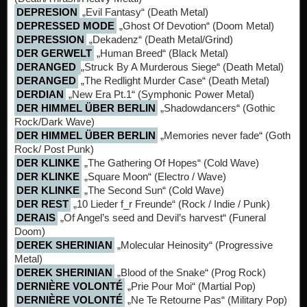
DEPRESION
„Evil Fantasy“ (Death Metal)
DEPRESSED MODE
„Ghost Of Devotion“ (Doom Metal)
DEPRESSION
„Dekadenz“ (Death Metal/Grind)
DER GERWELT
„Human Breed“ (Black Metal)
DERANGED
„Struck By A Murderous Siege“ (Death Metal)
DERANGED
„The Redlight Murder Case“ (Death Metal)
DERDIAN
„New Era Pt.1“ (Symphonic Power Metal)
DER HIMMEL ÜBER BERLIN
„Shadowdancers“ (Gothic
Rock/Dark Wave)
DER HIMMEL ÜBER BERLIN
„Memories never fade“ (Goth
Rock/ Post Punk)
DER KLINKE
„The Gathering Of Hopes“ (Cold Wave)
DER KLINKE
„Square Moon“ (Electro / Wave)
DER KLINKE
„The Second Sun“ (Cold Wave)
DER REST
„10 Lieder f_r Freunde“ (Rock / Indie / Punk)
DERAIS
„Of Angel’s seed and Devil’s harvest“ (Funeral
Doom)
DEREK SHERINIAN
„Molecular Heinosity“ (Progressive
Metal)
DEREK SHERINIAN
„Blood of the Snake“ (Prog Rock)
DERNIÈRE VOLONTÉ
„Prie Pour Moi“ (Martial Pop)
DERNIÈRE VOLONTÉ
„Ne Te Retourne Pas“ (Military Pop)