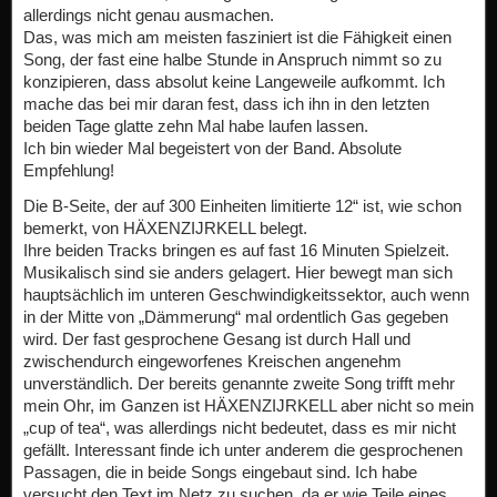
allerdings nicht genau ausmachen.
Das, was mich am meisten fasziniert ist die Fähigkeit einen
Song, der fast eine halbe Stunde in Anspruch nimmt so zu
konzipieren, dass absolut keine Langeweile aufkommt. Ich
mache das bei mir daran fest, dass ich ihn in den letzten
beiden Tage glatte zehn Mal habe laufen lassen.
Ich bin wieder Mal begeistert von der Band. Absolute
Empfehlung!
Die B-Seite, der auf 300 Einheiten limitierte 12“ ist, wie schon
bemerkt, von HÄXENZIJRKELL belegt.
Ihre beiden Tracks bringen es auf fast 16 Minuten Spielzeit.
Musikalisch sind sie anders gelagert. Hier bewegt man sich
hauptsächlich im unteren Geschwindigkeitssektor, auch wenn
in der Mitte von „Dämmerung“ mal ordentlich Gas gegeben
wird. Der fast gesprochene Gesang ist durch Hall und
zwischendurch eingeworfenes Kreischen angenehm
unverständlich. Der bereits genannte zweite Song trifft mehr
mein Ohr, im Ganzen ist HÄXENZIJRKELL aber nicht so mein
„cup of tea“, was allerdings nicht bedeutet, dass es mir nicht
gefällt. Interessant finde ich unter anderem die gesprochenen
Passagen, die in beide Songs eingebaut sind. Ich habe
versucht den Text im Netz zu suchen, da er wie Teile eines