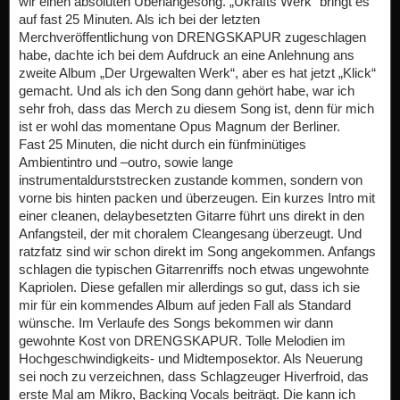
wir einen absoluten Überlängesong. „Ukrafts Werk“ bringt es
auf fast 25 Minuten. Als ich bei der letzten
Merchveröffentlichung von DRENGSKAPUR zugeschlagen
habe, dachte ich bei dem Aufdruck an eine Anlehnung ans
zweite Album „Der Urgewalten Werk“, aber es hat jetzt „Klick“
gemacht. Und als ich den Song dann gehört habe, war ich
sehr froh, dass das Merch zu diesem Song ist, denn für mich
ist er wohl das momentane Opus Magnum der Berliner.
Fast 25 Minuten, die nicht durch ein fünfminütiges
Ambientintro und –outro, sowie lange
instrumentaldurststrecken zustande kommen, sondern von
vorne bis hinten packen und überzeugen. Ein kurzes Intro mit
einer cleanen, delaybesetzten Gitarre führt uns direkt in den
Anfangsteil, der mit choralem Cleangesang überzeugt. Und
ratzfatz sind wir schon direkt im Song angekommen. Anfangs
schlagen die typischen Gitarrenriffs noch etwas ungewohnte
Kapriolen. Diese gefallen mir allerdings so gut, dass ich sie
mir für ein kommendes Album auf jeden Fall als Standard
wünsche. Im Verlaufe des Songs bekommen wir dann
gewohnte Kost von DRENGSKAPUR. Tolle Melodien im
Hochgeschwindigkeits- und Midtemposektor. Als Neuerung
sei noch zu verzeichnen, dass Schlagzeuger Hiverfroid, das
erste Mal am Mikro, Backing Vocals beiträgt. Die kann ich