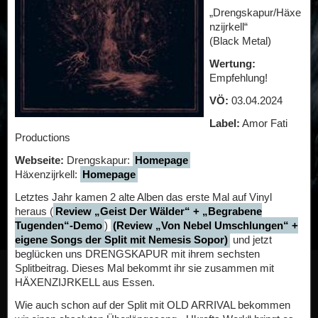
„Drengskapur/Häxe
nzijrkell“
(Black Metal)
Wertung:
Empfehlung!
VÖ:
03.04.2024
Label:
Amor Fati
Productions
Webseite:
Drengskapur:
Homepage
Häxenzijrkell:
Homepage
Letztes Jahr kamen 2 alte Alben das erste Mal auf Vinyl
heraus (
Review „Geist Der Wälder“ + „Begrabene
Tugenden“-Demo
)
(Review „Von Nebel Umschlungen“ +
eigene Songs der Split mit Nemesis Sopor)
und jetzt
beglücken uns DRENGSKAPUR mit ihrem sechsten
Splitbeitrag. Dieses Mal bekommt ihr sie zusammen mit
HÄXENZIJRKELL aus Essen.
Wie auch schon auf der Split mit OLD ARRIVAL bekommen