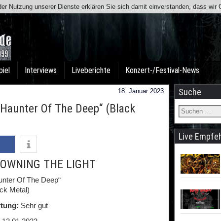
t der Nutzung unserer Dienste erklären Sie sich damit einverstanden, dass wi
Team
Kontakt
Facebook
I
piel
Interviews
Liveberichte
Konzert-/Festival-News
Suche
18. Januar 2023
aunter Of The Deep“ (Black
Live Empfe
OWNING THE LIGHT
unter Of The Deep“
ck Metal)
tung:
Sehr gut