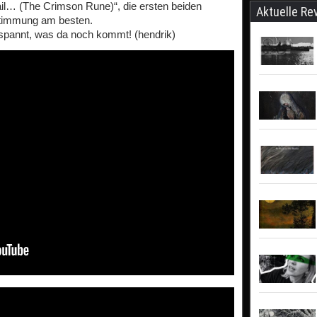
ail… (The Crimson Rune)“, die ersten beiden
Aktuelle Re
 Stimmung am besten.
espannt, was da noch kommt! (hendrik)