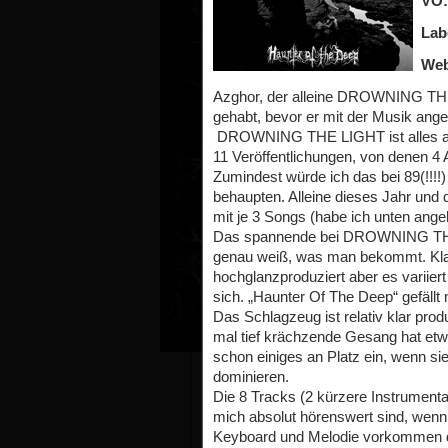
VÖ:
Lab
Web
Azghor, der alleine DROWNING THE 
gehabt, bevor er mit der Musik angef
DROWNING THE LIGHT ist alles ande
11 Veröffentlichungen, von denen 4 
Zumindest würde ich das bei 89(!!!!)
behaupten. Alleine dieses Jahr und 
mit je 3 Songs (habe ich unten ang
Das spannende bei DROWNING THE 
genau weiß, was man bekommt. Klar 
hochglanzproduziert aber es variie
sich. „Haunter Of The Deep“ gefällt m
Das Schlagzeug ist relativ klar pro
mal tief krächzende Gesang hat e
schon einiges an Platz ein, wenn sie
dominieren.
Die 8 Tracks (2 kürzere Instrumental
mich absolut hörenswert sind, wenn
Keyboard und Melodie vorkommen da