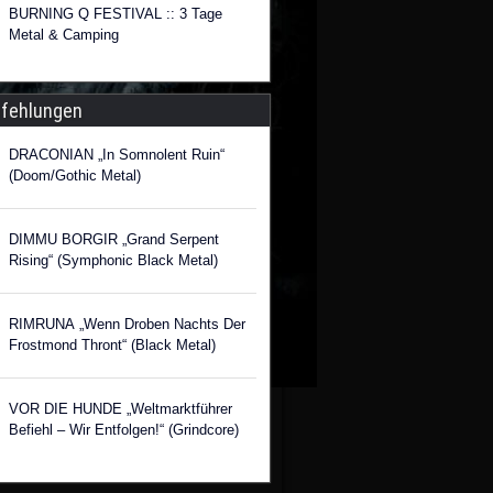
BURNING Q FESTIVAL :: 3 Tage
Metal & Camping
fehlungen
DRACONIAN „In Somnolent Ruin“
(Doom/Gothic Metal)
DIMMU BORGIR „Grand Serpent
Rising“ (Symphonic Black Metal)
RIMRUNA „Wenn Droben Nachts Der
Frostmond Thront“ (Black Metal)
VOR DIE HUNDE „Weltmarktführer
Befiehl – Wir Entfolgen!“ (Grindcore)