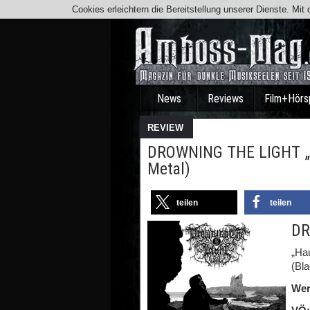
Cookies erleichtern die Bereitstellung unserer Dienste. Mi
News
Reviews
Film+Hörs
REVIEW
DROWNING THE LIGHT „H
Metal)
teilen
teilen
DR
„Ha
(Bla
Wer