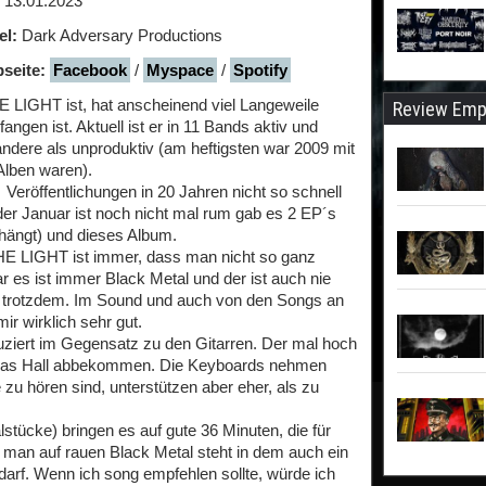
13.01.2023
el:
Dark Adversary Productions
seite:
Facebook
/
Myspace
/
Spotify
LIGHT ist, hat anscheinend viel Langeweile
Review Emp
angen ist. Aktuell ist er in 11 Bands aktiv und
re als unproduktiv (am heftigsten war 2009 mit
Alben waren).
 Veröffentlichungen in 20 Jahren nicht so schnell
der Januar ist noch nicht mal rum gab es 2 EP´s
ehängt) und dieses Album.
LIGHT ist immer, dass man nicht so ganz
es ist immer Black Metal und der ist auch nie
rt trotzdem. Im Sound und auch von den Songs an
ir wirklich sehr gut.
duziert im Gegensatz zu den Gitarren. Der mal hoch
twas Hall abbekommen. Die Keyboards nehmen
 zu hören sind, unterstützen aber eher, als zu
stücke) bringen es auf gute 36 Minuten, die für
 man auf rauen Black Metal steht in dem auch ein
rf. Wenn ich song empfehlen sollte, würde ich