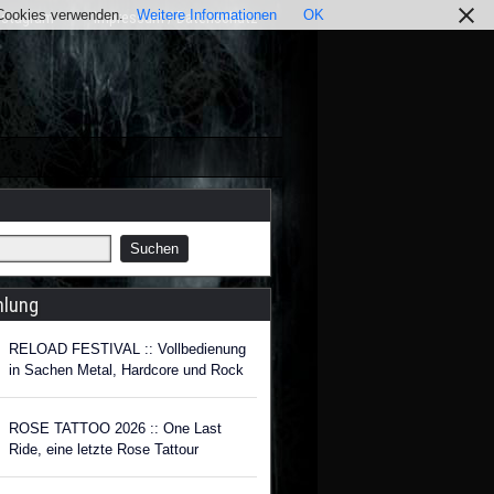
r Cookies verwenden.
Weitere Informationen
OK
nstagram
Impressum / Datenschutz
hlung
RELOAD FESTIVAL :: Vollbedienung
in Sachen Metal, Hardcore und Rock
ROSE TATTOO 2026 :: One Last
Ride, eine letzte Rose Tattour