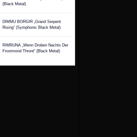
(Black Metal)
DIMMU BORGIR „Grand Serpent
Rising“ (Symphonic Black Metal)
RIMRUNA „Wenn Droben Nachts Der
Frostmond Thront“ (Black Metal)