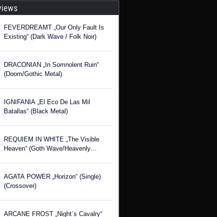
views
FEVERDREAMT „Our Only Fault Is
Existing“ (Dark Wave / Folk Noir)
DRACONIAN „In Somnolent Ruin“
(Doom/Gothic Metal)
IGNIFANIA „El Eco De Las Mil
Batallas“ (Black Metal)
REQUIEM IN WHITE „The Visible
Heaven“ (Goth Wave/Heavenly
Voices)
AGATA POWER „Horizon“ (Single)
(Crossover)
ARCANE FROST „Night´s Cavalry“