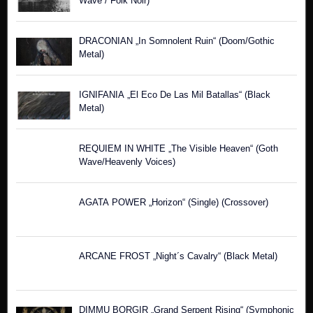
Wave / Folk Noir)
DRACONIAN „In Somnolent Ruin“ (Doom/Gothic
Metal)
IGNIFANIA „El Eco De Las Mil Batallas“ (Black
Metal)
REQUIEM IN WHITE „The Visible Heaven“ (Goth
Wave/Heavenly Voices)
AGATA POWER „Horizon“ (Single) (Crossover)
ARCANE FROST „Night´s Cavalry“ (Black Metal)
DIMMU BORGIR „Grand Serpent Rising“ (Symphonic