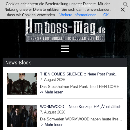
Cookies erleichtern die Bereitstellung unserer Dienste. Mit der
Team
Kontakt
Facebook
Instagram
Nutzung unserer Dienste erklären Sie sich damit einverstanden,
Impressum / Datenschutz
dass wir Cookies verwenden.
Weitere Informationen
OK
News-Block
THEN COMES SILENCE :: Neue Post Punk
Single
7. August 2026
Das Stockholmer Post-Punk-Trio THEN COMES
SILENCE kehrt mit „Judgement Day“ zurück, der
-> Mehr lesen
ersten Single aus ihrem Album „Requiem
Ballroom“, das im November über Metropolis
WORMWOOD :: Neue Konzept-EP „Å“ erhältlich
Records erscheinen wird. Die Band verbindet
7. August 2026
ihren charakteristischen dunklen, treibenden
Die Schweden WORMWOOD haben heute ihre
Gothic-Rock mit einem unerwarteten Euro-
neue EP „Å“ via Black Lodge Records / Sound
-> Mehr lesen
Techno-Rhythmus und liefert so eine kühne,