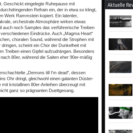
t. Geschickt eingelegte Ruhepause mit
Aktuelle Re
durchdringenden Refrain ein, der in etwa so klingt,
ten Werk Rammstein kopiert. Ein latenter,
akrale, orchestrale Atmosphäre wirken etwas
eil auch noch Samples das verführerische Treiben
r verschiedenen Eindrücke. Auch „Magma Heart“
chen, choralen Sound, während die Strophen mit
dringen, scheint ein Chor der Dunkelheit mit
m Treiben einen Gipfel aufzudrängen. Besonders
k nach 80er, während die Saiten eher 90er-mäßig
verschachtelte „Demons till I’m dead“, dessen
 ins Ohr dringt, gleichwohl einen galanten Düster-
it kristallinen 80er-Anleihen überzeugt mit
cht ganz so prägnanten Duettgesang.