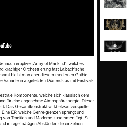
dennoch eruptive „Army of Mankind“, welches
und krachiger Orchestrierung fast Laibach’sche
gesamt bleibt man aber diesem modernen Gothic
e Variante in abgefetzten Düsterdicos mit Festival-
chestrale Komponente, welche sich klassisch dem
und für eine angenehme Atmosphäre sorgte. Dieser
iert. Das Gesamtkonstrukt wirkt etwas verspielter
. Eine EP, welche Genre-grenzen sprengt und
ng von Tradition und Moderne zusammen fügt. Seit
Band in regelmäßigen Abständen die einzelnen