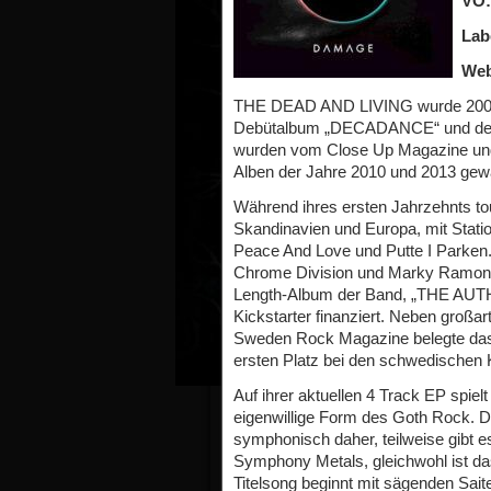
VÖ:
Lab
Web
THE DEAD AND LIVING wurde 2007 i
Debütalbum „DECADANCE“ und de
wurden vom Close Up Magazine un
Alben der Jahre 2010 und 2013 gewä
Während ihres ersten Jahrzehnts 
Skandinavien und Europa, mit Stati
Peace And Love und Putte I Parken.
Chrome Division und Marky Ramones 
Length-Album der Band, „THE AUTH
Kickstarter finanziert. Neben großa
Sweden Rock Magazine belegte das A
ersten Platz bei den schwedischen 
Auf ihrer aktuellen 4 Track EP spiel
eigenwillige Form des Goth Rock. D
symphonisch daher, teilweise gibt e
Symphony Metals, gleichwohl ist das
Titelsong beginnt mit sägenden Sait