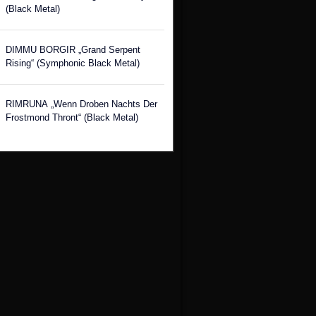
(Black Metal)
DIMMU BORGIR „Grand Serpent
Rising“ (Symphonic Black Metal)
RIMRUNA „Wenn Droben Nachts Der
Frostmond Thront“ (Black Metal)