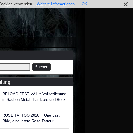
r Cookies verwenden.
Weitere Informationen
OK
nstagram
Impressum / Datenschutz
hlung
RELOAD FESTIVAL :: Vollbedienung
in Sachen Metal, Hardcore und Rock
ROSE TATTOO 2026 :: One Last
Ride, eine letzte Rose Tattour