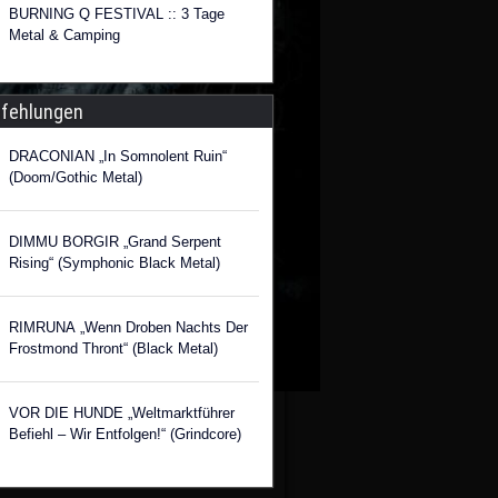
BURNING Q FESTIVAL :: 3 Tage
Metal & Camping
fehlungen
DRACONIAN „In Somnolent Ruin“
(Doom/Gothic Metal)
DIMMU BORGIR „Grand Serpent
Rising“ (Symphonic Black Metal)
RIMRUNA „Wenn Droben Nachts Der
Frostmond Thront“ (Black Metal)
VOR DIE HUNDE „Weltmarktführer
Befiehl – Wir Entfolgen!“ (Grindcore)