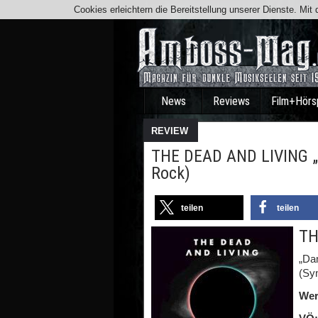
Cookies erleichtern die Bereitstellung unserer Dienste. Mi
News
Reviews
Film+Hörs
REVIEW
THE DEAD AND LIVING „
Rock)
teilen
teilen
TH
„Da
(Sy
Wer