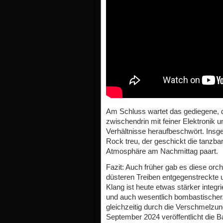
Am Schluss wartet das gediegene, 
zwischendrin mit feiner Elektronik 
Verhältnisse heraufbeschwört. Ins
Rock treu, der geschickt die tanzbar
Atmosphäre am Nachmittag paart.
Fazit: Auch früher gab es diese or
düsteren Treiben entgegenstreckte 
Klang ist heute etwas stärker integr
und auch wesentlich bombastischer
gleichzeitig durch die Verschmelzu
September 2024 veröffentlicht die 