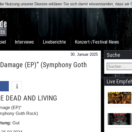
t der Nutzung unserer Dienste erklären Sie sich damit einverstanden, dass wi
Team
Kontakt
Facebook
I
piel
Interviews
Liveberichte
Konzert-/Festival-News
Suche
30. Januar 2025
Damage (EP)“ (Symphony Goth
Live Empfe
E DEAD AND LIVING
mage (EP)“
mphony Goth Rock)
tung:
Gut