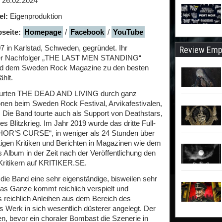
26.02.2024
el:
Eigenproduktion
seite:
Homepage
/
Facebook
/
YouTube
n Karlstad, Schweden, gegründet. Ihr
Review Emp
r Nachfolger „THE LAST MEN STANDING“
d dem Sweden Rock Magazine zu den besten
hlt.
tourten THE DEAD AND LIVING durch ganz
onen beim Sweden Rock Festival, Arvikafestivalen,
 Die Band tourte auch als Support von Deathstars,
Blitzkrieg. Im Jahr 2019 wurde das dritte Full-
OR’S CURSE“, in weniger als 24 Stunden über
rtigen Kritiken und Berichten in Magazinen wie dem
lbum in der Zeit nach der Veröffentlichung den
Kritikern auf KRITIKER.SE.
t die Band eine sehr eigenständige, bisweilen sehr
as Ganze kommt reichlich verspielt und
s reichlich Anleihen aus dem Bereich des
 Werk in sich wesentlich düsterer angelegt. Der
en, bevor ein choraler Bombast die Szenerie in