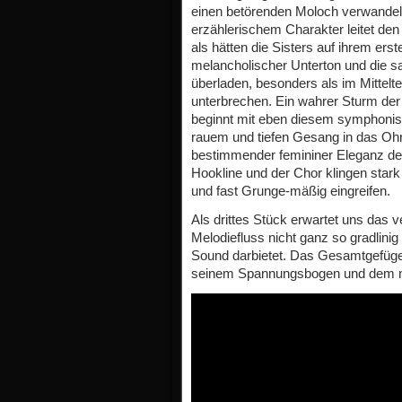
einen betörenden Moloch verwandel
erzählerischem Charakter leitet den 
als hätten die Sisters auf ihrem ers
melancholischer Unterton und die s
überladen, besonders als im Mittelt
unterbrechen. Ein wahrer Sturm de
beginnt mit eben diesem symphonis
rauem und tiefen Gesang in das Ohr 
bestimmender femininer Eleganz de
Hookline und der Chor klingen star
und fast Grunge-mäßig eingreifen.
Als drittes Stück erwartet uns das 
Melodiefluss nicht ganz so gradlinig
Sound darbietet. Das Gesamtgefüge m
seinem Spannungsbogen und dem ni