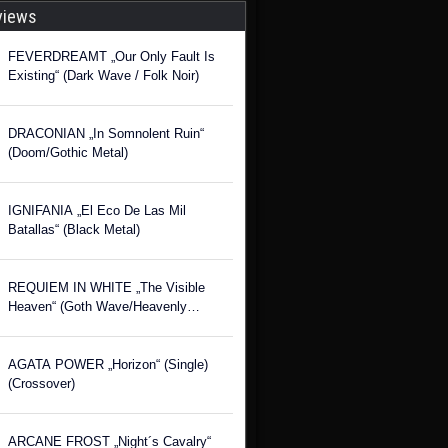
views
FEVERDREAMT „Our Only Fault Is
Existing“ (Dark Wave / Folk Noir)
DRACONIAN „In Somnolent Ruin“
(Doom/Gothic Metal)
IGNIFANIA „El Eco De Las Mil
Batallas“ (Black Metal)
REQUIEM IN WHITE „The Visible
Heaven“ (Goth Wave/Heavenly
Voices)
AGATA POWER „Horizon“ (Single)
(Crossover)
ARCANE FROST „Night´s Cavalry“