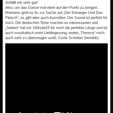
Gefällt mir sehr gut!
Also, um das Ganze mal eben auf den Punkt zu bringen.
Meistens geht es fix zur Sache auf „Der Ertraeger Und Das
Fleisch“, es gibt aber auch Ausreißer. Der Sound ist perfekt für
mich. Die deutschen Texte machen es interessanter und
„Sieben“ hat mir 1Minute15 für mich die perfekte Länge und ist
auch musikalisch mein Lieblingssong, wobei „Theresa“ mich
auch sehr zu überzeugen weiß. Coole Scheibe! (hendrik)