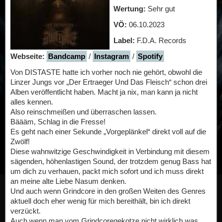
Wertung:
Sehr gut
VÖ:
06.10.2023
Label:
F.D.A. Records
Webseite:
Bandcamp
/
Instagram
/
Spotify
Von DISTASTE hatte ich vorher noch nie gehört, obwohl die
Linzer Jungs vor „Der Ertraeger Und Das Fleisch“ schon drei
Alben veröffentlicht haben. Macht ja nix, man kann ja nicht
alles kennen.
Also reinschmeißen und überraschen lassen.
Bäääm, Schlag in die Fresse!
Es geht nach einer Sekunde „Vorgeplänkel“ direkt voll auf die
Zwölf!
Diese wahnwitzige Geschwindigkeit in Verbindung mit diesem
sägenden, höhenlastigen Sound, der trotzdem genug Bass hat
um dich zu verhauen, packt mich sofort und ich muss direkt
an meine alte Liebe Nasum denken.
Und auch wenn Grindcore in den großen Weiten des Genres
aktuell doch eher wenig für mich bereithält, bin ich direkt
verzückt.
Auch wenn man vom Grindcoregekotze nicht wirklich was