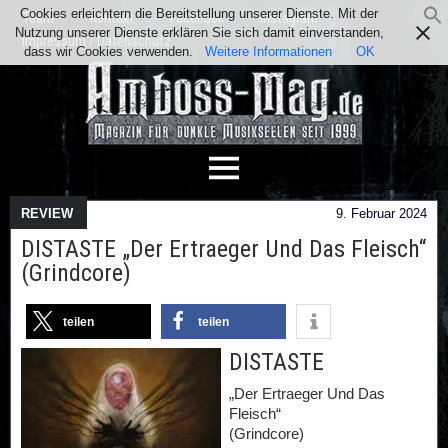
Cookies erleichtern die Bereitstellung unserer Dienste. Mit der
Team
Kontakt
Facebook
Instagram
Nutzung unserer Dienste erklären Sie sich damit einverstanden,
Impressum / Datenschutz
dass wir Cookies verwenden.
Weitere Informationen
OK
REVIEW
9. Februar 2024
DISTASTE „Der Ertraeger Und Das Fleisch“
(Grindcore)
teilen
teilen
DISTASTE
„Der Ertraeger Und Das
Fleisch“
(Grindcore)