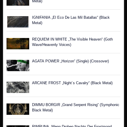
Metal)
IGNIFANIA „El Eco De Las Mil Batallas“ (Black
Metal)
REQUIEM IN WHITE „The Visible Heaven“ (Goth
Wave/Heavenly Voices)
AGATA POWER „Horizon“ (Single) (Crossover)
ARCANE FROST „Night´s Cavalry“ (Black Metal)
DIMMU BORGIR „Grand Serpent Rising“ (Symphonic
Black Metal)
RIMRUNA „Wenn Droben Nachts Der Frostmond