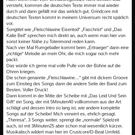
versteht, kommen die deutschen Texte immer mal wieder
durch und dann gefällt mir das wirklich gut. Grindcore mit
deutschen Texten kommt in meinem Universum recht spärlich
vor.
Songtitel wie „Fleischlawine Eisentod“ „Faschrist“ und „Das
Kalte Beil“ sprechen mich direkt an, auch wenn man hier von
sonst keiner Nähe zu Totenmond reden kann.
Nach vier Mal Rumgeballer kommt beim „Ertraeger“ dann eine
„richtige“ Melodie an mein Ohr, die mich sogar noch mehr
packt.
Das würde ich gerne mal volle Pulle von der Bühne auf die
Ohren kriegen.
Die schon genannte „Fleischlawine…“ gibt mit dickem Groove
zum Einstieg des Songs dann die andere Seite der Band zum
Besten. Voller Druck!
Dann kommt in der Mitte der Scheibe mit „Das Leid Und Sein
Gift“ ein Song, der mit 5Minuten40 vollkommen aus der Art
schlägt und dessen Intro so lang ist, wie andere komplette
Songs auf der Scheibe! Mich verwirrt es, ehrlich gesagt.
„Theresa“, 3 Songs weiter, sprengt die „normale“ Spielzeit
auch, ist mit 3Minuten25 aber schon mal wesentlich kürzer.
Musikalisch wildert man hier im Crustcore/D-Beat Umfeld.