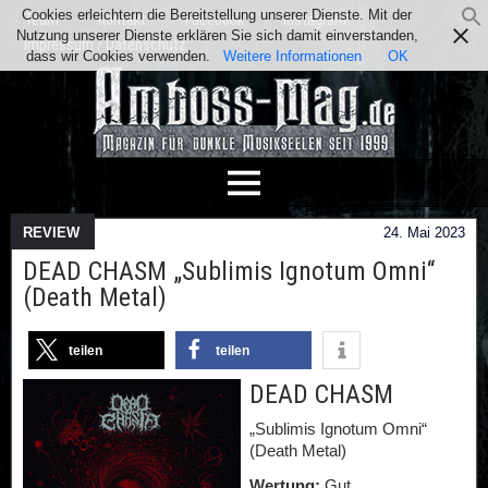
Cookies erleichtern die Bereitstellung unserer Dienste. Mit der
Team
Kontakt
Facebook
Instagram
Nutzung unserer Dienste erklären Sie sich damit einverstanden,
Impressum / Datenschutz
dass wir Cookies verwenden.
Weitere Informationen
OK
REVIEW
24. Mai 2023
DEAD CHASM „Sublimis Ignotum Omni“
(Death Metal)
teilen
teilen
DEAD CHASM
„Sublimis Ignotum Omni“
(Death Metal)
Wertung:
Gut