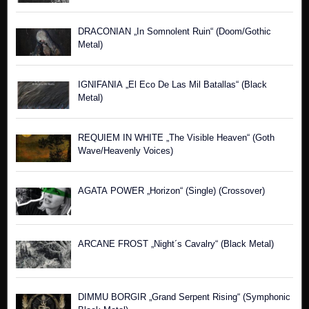
DRACONIAN „In Somnolent Ruin“ (Doom/Gothic
Metal)
IGNIFANIA „El Eco De Las Mil Batallas“ (Black
Metal)
REQUIEM IN WHITE „The Visible Heaven“ (Goth
Wave/Heavenly Voices)
AGATA POWER „Horizon“ (Single) (Crossover)
ARCANE FROST „Night´s Cavalry“ (Black Metal)
DIMMU BORGIR „Grand Serpent Rising“ (Symphonic