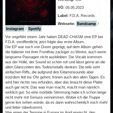
VÖ:
05.05.2023
Label:
F.D.A. Records
Webseite:
Bandcamp
/
Instagram
/
Spotify
Vor ungefähr einem Jahr haben DEAD CHASM eine EP bei
F.D.A. veröffentlicht, jetzt folgte das erste Album.
Die EP war noch von Doom geprägt, auf dem Album gehen
die Italiener mit ihrer Frontfrau zackiger zu Werke, auch wenn
langsame Passagen nicht ausbleiben. Die Vocals kommen
aus der Hölle, der Sound ist schön roh und lässt gerne an die
alten Glanzzeiten des Todesmetalls denken. Die teils sehr
einfachen Riffs, die aufgrund des Gitarrensounds aber
trotzdem fett ins Ohr gehen, frönen auch den alten Tagen. Es
wird hier nichts neu erfunden, aber das braucht diese Platte
auch gar nicht. Das was man macht, macht man nämlich
wirklich gut. So eine morbide Stimmung habe ich schon lange
nicht mehr mit Genuss vernommen. Wobei ich die Truppe
gerne live sehen würde, da es dann wahrscheinlich noch mehr
und fetter rüberkommt.
Wer einen der Termine in Europa im April erwischt, den