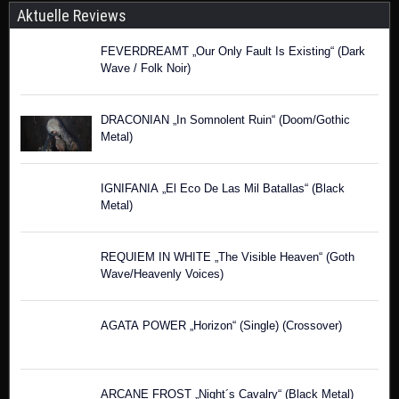
DRACONIAN „In Somnolent Ruin“ (Doom/Gothic
Metal)
IGNIFANIA „El Eco De Las Mil Batallas“ (Black
Metal)
REQUIEM IN WHITE „The Visible Heaven“ (Goth
Wave/Heavenly Voices)
AGATA POWER „Horizon“ (Single) (Crossover)
ARCANE FROST „Night´s Cavalry“ (Black Metal)
DIMMU BORGIR „Grand Serpent Rising“ (Symphonic
Black Metal)