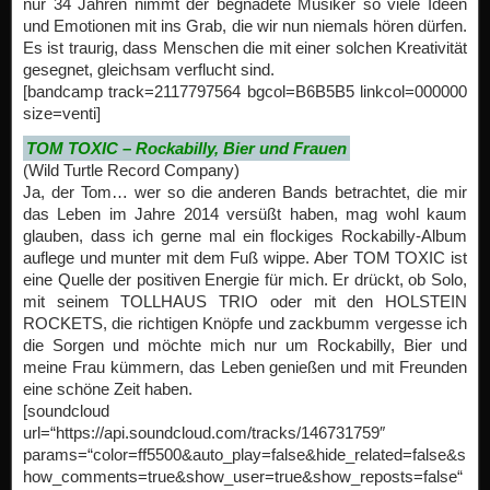
nur 34 Jahren nimmt der begnadete Musiker so viele Ideen
und Emotionen mit ins Grab, die wir nun niemals hören dürfen.
Es ist traurig, dass Menschen die mit einer solchen Kreativität
gesegnet, gleichsam verflucht sind.
[bandcamp track=2117797564 bgcol=B6B5B5 linkcol=000000
size=venti]
TOM TOXIC – Rockabilly, Bier und Frauen
(Wild Turtle Record Company)
Ja, der Tom… wer so die anderen Bands betrachtet, die mir
das Leben im Jahre 2014 versüßt haben, mag wohl kaum
glauben, dass ich gerne mal ein flockiges Rockabilly-Album
auflege und munter mit dem Fuß wippe. Aber TOM TOXIC ist
eine Quelle der positiven Energie für mich. Er drückt, ob Solo,
mit seinem TOLLHAUS TRIO oder mit den HOLSTEIN
ROCKETS, die richtigen Knöpfe und zackbumm vergesse ich
die Sorgen und möchte mich nur um Rockabilly, Bier und
meine Frau kümmern, das Leben genießen und mit Freunden
eine schöne Zeit haben.
[soundcloud
url=“https://api.soundcloud.com/tracks/146731759″
params=“color=ff5500&auto_play=false&hide_related=false&s
how_comments=true&show_user=true&show_reposts=false“