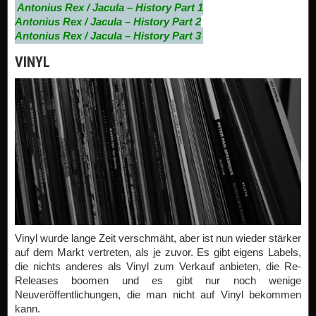
Vinyl wurde lange Zeit verschmäht, aber ist nun wieder stärker
auf dem Markt vertreten, als je zuvor. Es gibt eigens Labels,
die nichts anderes als Vinyl zum Verkauf anbieten, die Re-
Releases boomen und es gibt nur noch wenige
Neuveröffentlichungen, die man nicht auf Vinyl bekommen
kann.
Vinyl zwingt dich zur Entschleunigung, denn nach knapp 20
Minuten musst du dich bewegen, um mehr von deiner
Lieblingsmusik zu bekommen. Der warme Klang, ob nun
objektiv vorhanden oder subjektiv empfunden, lädt förmlich