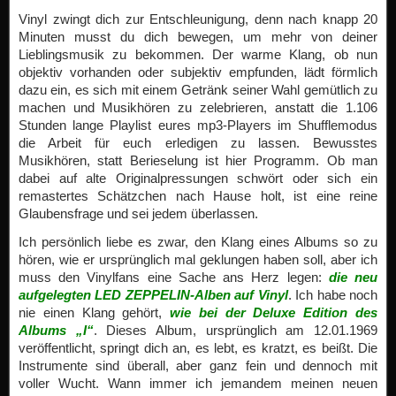
dazu ein, es sich mit einem Getränk seiner Wahl gemütlich zu
machen und Musikhören zu zelebrieren, anstatt die 1.106
Stunden lange Playlist eures mp3-Players im Shufflemodus
die Arbeit für euch erledigen zu lassen. Bewusstes
Musikhören, statt Berieselung ist hier Programm. Ob man
dabei auf alte Originalpressungen schwört oder sich ein
remastertes Schätzchen nach Hause holt, ist eine reine
Glaubensfrage und sei jedem überlassen.
Ich persönlich liebe es zwar, den Klang eines Albums so zu
hören, wie er ursprünglich mal geklungen haben soll, aber ich
muss den Vinylfans eine Sache ans Herz legen:
die neu
aufgelegten LED ZEPPELIN-Alben auf Vinyl
. Ich habe noch
nie einen Klang gehört,
wie bei der Deluxe Edition des
Albums „I“
. Dieses Album, ursprünglich am 12.01.1969
veröffentlicht, springt dich an, es lebt, es kratzt, es beißt. Die
Instrumente sind überall, aber ganz fein und dennoch mit
voller Wucht. Wann immer ich jemandem meinen neuen
Plattenspieler vorstelle (Adieu, liebes Weihnachtsgeld) muss
es diese Scheibe sein, denn sie ist eine Referenz, wenn es
um Musikproduktionen geht.
Besorgt euch aber unbedingt
die „Deluxe Varianten“ mit den „Companion Discs“…
Hammer!