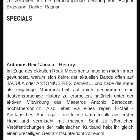
zu zeichnen, ist die herausragende Leistung von Ragnar
Bragason. Danke, Ragnar.
SPECIALS
Antonius Rex / Jacula – History
Im Zuge des okkulten Rock-Movements habe ich mich immer
gewundert, warum sich keine der aktuellen Bands offen auf
JACULA oder ANTONIUS REX bezieht… und habe die mehr
als einjährige Mammutarbeit auf mich genommen, eine
deutschsprachige History zu erarbeiten, natürlich unter der
aktiven Mitwirkung des Maestros Antonio Bartoccetti
höchstpersönlich. Also, eher via eines regen E-Mail -
Austausches. Aber egal… die Infos stammen alle aus erster
Hand und vermischt mit meinem Senf zu sämtlichen
Veröffentlichungen der italienischen Kultband habt ihr gleich
einen dreiteiligen Geschichtsunterricht vor euch!
Antonius Rex / Jacula – History Part 1
Antonius Rex / Jacula – History Part 2
Antonius Rex / Jacula – History Part 3
VINYL