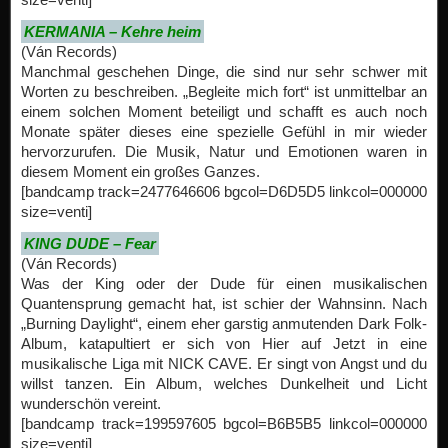
KERMANIA – Kehre heim
(Ván Records)
Manchmal geschehen Dinge, die sind nur sehr schwer mit
Worten zu beschreiben. „Begleite mich fort“ ist unmittelbar an
einem solchen Moment beteiligt und schafft es auch noch
Monate später dieses eine spezielle Gefühl in mir wieder
hervorzurufen. Die Musik, Natur und Emotionen waren in
diesem Moment ein großes Ganzes.
[bandcamp track=2477646606 bgcol=D6D5D5 linkcol=000000
size=venti]
KING DUDE – Fear
(Ván Records)
Was der King oder der Dude für einen musikalischen
Quantensprung gemacht hat, ist schier der Wahnsinn. Nach
„Burning Daylight“, einem eher garstig anmutenden Dark Folk-
Album, katapultiert er sich von Hier auf Jetzt in eine
musikalische Liga mit NICK CAVE. Er singt von Angst und du
willst tanzen. Ein Album, welches Dunkelheit und Licht
wunderschön vereint.
[bandcamp track=199597605 bgcol=B6B5B5 linkcol=000000
size=venti]