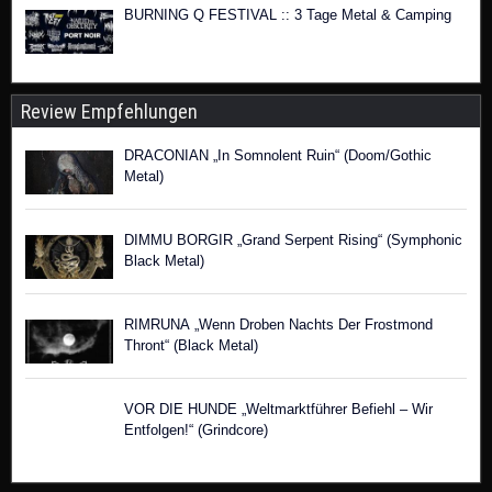
Review Empfehlungen
DRACONIAN „In Somnolent Ruin“ (Doom/Gothic
Metal)
DIMMU BORGIR „Grand Serpent Rising“ (Symphonic
Black Metal)
RIMRUNA „Wenn Droben Nachts Der Frostmond
Thront“ (Black Metal)
VOR DIE HUNDE „Weltmarktführer Befiehl – Wir
Entfolgen!“ (Grindcore)
Aktuelle Reviews
FEVERDREAMT „Our Only Fault Is Existing“ (Dark
Wave / Folk Noir)