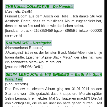
THE NULLL COLLECTIVE – De Monstris
(Aesthetic Death)
Funeral Doom aus dem Arsch der Hölle… Ich danke Stu von
Aesthetic Death, dass er mir dieses Album zugeschickt hat,
denn es ist so fies und böse, wie das Leben selbst.
[bandcamp track=2168258459 bgcol=B6B5B5 linkcol=000000
size=venti]
RAUHNÅCHT – Urzeitgeist
(Hammerheart Records)
„Urzeitgeist“ ist eines der feinsten Black Metal-Alben, die ich je
hören durfte. Epischer „Alpine Black Metal“, der alles hat, was
ein schwarzes Metal-Album braucht.
[youtube h5bD96eDefU]
SELIM LEMOUCHI & HIS ENEMIES – Earth Air Spirit
Water Fire
(Ván Records)
Das Review zu diesem Album ging am 01.01.2014 an den
Start und wer hätte gedacht, dass knappe drei Monate später
Selim Lemouchi ein letztes Mal Schlagzeilen macht?! Die Art
von Schlagzeile, die es nie über ihn hätte geben dürfen… Mit