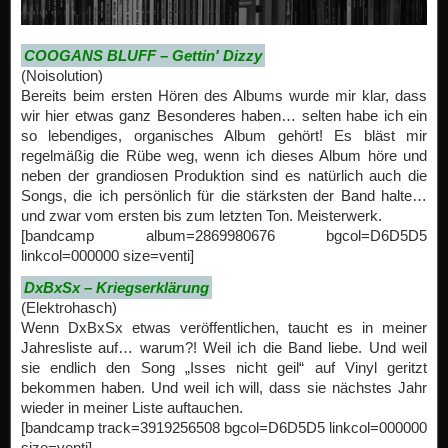
COOGANS BLUFF – Gettin′ Dizzy
(Noisolution)
Bereits beim ersten Hören des Albums wurde mir klar, dass
wir hier etwas ganz Besonderes haben… selten habe ich ein
so lebendiges, organisches Album gehört! Es bläst mir
regelmäßig die Rübe weg, wenn ich dieses Album höre und
neben der grandiosen Produktion sind es natürlich auch die
Songs, die ich persönlich für die stärksten der Band halte…
und zwar vom ersten bis zum letzten Ton. Meisterwerk.
[bandcamp album=2869980676 bgcol=D6D5D5
linkcol=000000 size=venti]
DxBxSx – Kriegserklärung
(Elektrohasch)
Wenn DxBxSx etwas veröffentlichen, taucht es in meiner
Jahresliste auf… warum?! Weil ich die Band liebe. Und weil
sie endlich den Song „Isses nicht geil“ auf Vinyl geritzt
bekommen haben. Und weil ich will, dass sie nächstes Jahr
wieder in meiner Liste auftauchen.
[bandcamp track=3919256508 bgcol=D6D5D5 linkcol=000000
size=venti]