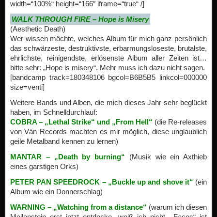
width=“100%“ height=“166″ iframe=“true“ /]
WALK THROUGH FIRE – Hope is Misery
(Aesthetic Death)
Wer wissen möchte, welches Album für mich ganz persönlich
das schwärzeste, destruktivste, erbarmungsloseste, brutalste,
ehrlichste, reinigendste, erlösenste Album aller Zeiten ist…
bitte sehr: „Hope is misery“. Mehr muss ich dazu nicht sagen.
[bandcamp track=180348106 bgcol=B6B5B5 linkcol=000000
size=venti]
Weitere Bands und Alben, die mich dieses Jahr sehr beglückt
haben, im Schnelldurchlauf:
COBRA – „Lethal Strike“ und „From Hell“
(die Re-releases
von Ván Records machten es mir möglich, diese unglaublich
geile Metalband kennen zu lernen)
MANTAR – „Death by burning“
(Musik wie ein Axthieb
eines garstigen Orks)
PETER PAN SPEEDROCK – „Buckle up and shove it“
(ein
Album wie ein Donnerschlag)
WARNING – „Watching from a distance“
(warum ich diesen
Meilenstein erst jetzt entdecke, weiß ich nicht. „Faces“ ist