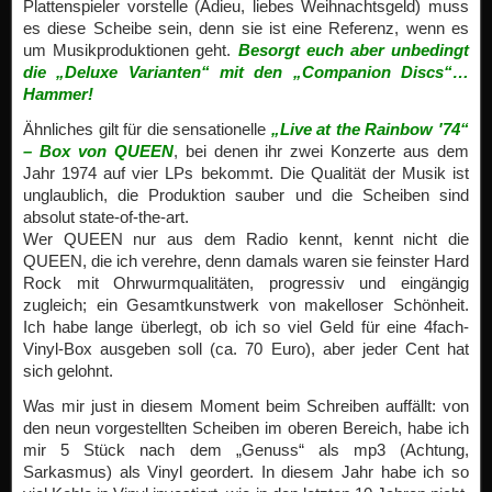
Ähnliches gilt für die sensationelle
„Live at the Rainbow ′74“
– Box von QUEEN
, bei denen ihr zwei Konzerte aus dem
Jahr 1974 auf vier LPs bekommt. Die Qualität der Musik ist
unglaublich, die Produktion sauber und die Scheiben sind
absolut state-of-the-art.
Wer QUEEN nur aus dem Radio kennt, kennt nicht die
QUEEN, die ich verehre, denn damals waren sie feinster Hard
Rock mit Ohrwurmqualitäten, progressiv und eingängig
zugleich; ein Gesamtkunstwerk von makelloser Schönheit.
Ich habe lange überlegt, ob ich so viel Geld für eine 4fach-
Vinyl-Box ausgeben soll (ca. 70 Euro), aber jeder Cent hat
sich gelohnt.
Was mir just in diesem Moment beim Schreiben auffällt: von
den neun vorgestellten Scheiben im oberen Bereich, habe ich
mir 5 Stück nach dem „Genuss“ als mp3 (Achtung,
Sarkasmus) als Vinyl geordert. In diesem Jahr habe ich so
viel Kohle in Vinyl investiert, wie in den letzten 10 Jahren nicht,
aber das soll nicht elitär klingen, dennoch liebe ich es.
Mit den besten Wünschen für 2015…
Chris