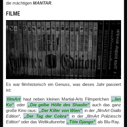
die mächtigen
MANTAR
.
FILME
Es war filmhistorisch ein Genuss, was dieses Jahr passiert
ist:
filmArt
haut neben kleinen Martial-Arts Filmperlchen
„Jen
Ko“
oder
„Die gelbe Hölle des Shaolin“
auch das ganz
große Kino raus:
„Der Killer von Wien“
in der
„filmArt Giallo
Edition“
,
„Der Tag der Cobra“
in der
„filmArt Polizieschi
Edition“
oder das Weltkulturerbe
„Töte Django“
als Blu-Ray.