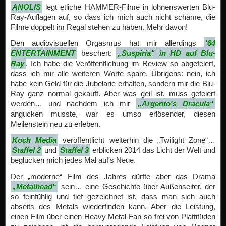
ANOLIS
legt etliche HAMMER-Filme in lohnenswerten Blu-
Ray-Auflagen auf, so dass ich mich auch nicht schäme, die
Filme doppelt im Regal stehen zu haben. Mehr davon!
Den audiovisuellen Orgasmus hat mir allerdings
′84
ENTERTAINMENT
beschert:
„Suspiria“ in HD auf Blu-
Ray
. Ich habe die Veröffentlichung im Review so abgefeiert,
dass ich mir alle weiteren Worte spare. Übrigens: nein, ich
habe kein Geld für die Jubelarie erhalten, sondern mir die Blu-
Ray ganz normal gekauft. Aber was geil ist, muss gefeiert
werden… und nachdem ich mir
„Argento′s Dracula“
angucken musste, war es umso erlösender, diesen
Meilenstein neu zu erleben.
Koch Media
veröffentlicht weiterhin die „Twilight Zone“…
Staffel 2
und
Staffel 3
erblicken 2014 das Licht der Welt und
beglücken mich jedes Mal auf′s Neue.
Der „moderne“ Film des Jahres dürfte aber das Drama
„Metalhead“
sein… eine Geschichte über Außenseiter, der
so feinfühlig und tief gezeichnet ist, dass man sich auch
abseits des Metals wiederfinden kann. Aber die Leistung,
einen Film über einen Heavy Metal-Fan so frei von Plattitüden