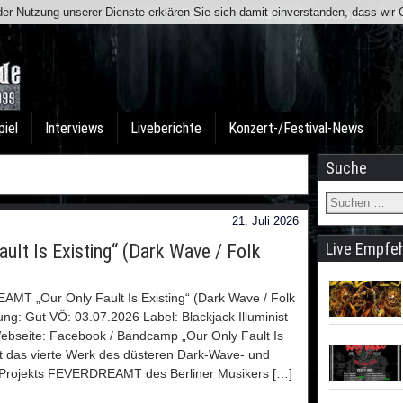
t der Nutzung unserer Dienste erklären Sie sich damit einverstanden, dass wi
Team
Kontakt
Facebook
I
piel
Interviews
Liveberichte
Konzert-/Festival-News
Suche
21. Juli 2026
Live Empfe
lt Is Existing“ (Dark Wave / Folk
T „Our Only Fault Is Existing“ (Dark Wave / Folk
ung: Gut VÖ: 03.07.2026 Label: Blackjack Illuminist
bseite: Facebook / Bandcamp „Our Only Fault Is
ist das vierte Werk des düsteren Dark-Wave- und
-Projekts FEVERDREAMT des Berliner Musikers […]