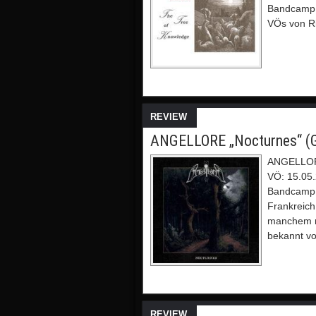
Bandcamp E
VÖs von Ri
REVIEW
ANGELLORE „Nocturnes“ (G
ANGELLORE
VÖ: 15.05.
Bandcamp 
Frankreic
manchem r
bekannt v
REVIEW