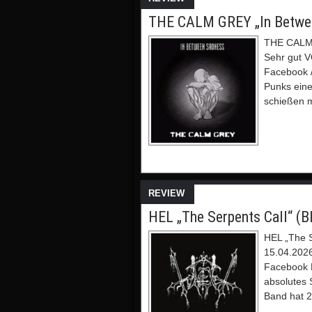
THE CALM GREY „In Betwee
THE CALM 
Sehr gut V
Facebook /
Punks eine
schießen 
REVIEW
HEL „The Serpents Call“ (B
HEL „The S
15.04.202
Facebook M
absolutes 
Band hat 