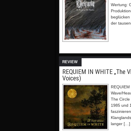
Wertung: G
Produktion
beglücken 
der tausen
REVIEW
REQUIEM IN WHITE „The Vi
Voices)
REQUIEM I
Wave/Heave
The Circl
1985 und 1
fasziniere
Klanglands
langer […]