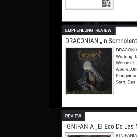
EMPFEHLUNG
,
REVIEW
DRACONIAN „In Somnolent 
DRACONIAN
Wertung: 
Webseite:
Album „Und
Klangvirt
Start. Das
REVIEW
IGNIFANIA „El Eco De Las M
IGNIFANIA 