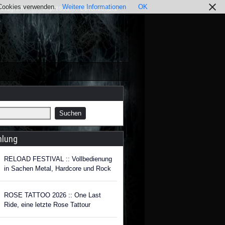
r Cookies verwenden.
Weitere Informationen
OK
nstagram
Impressum / Datenschutz
hlung
RELOAD FESTIVAL :: Vollbedienung
in Sachen Metal, Hardcore und Rock
ROSE TATTOO 2026 :: One Last
Ride, eine letzte Rose Tattour