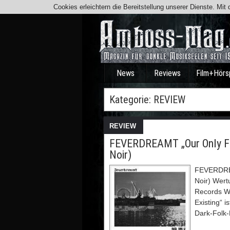
Cookies erleichtern die Bereitstellung unserer Dienste. Mi
News
Reviews
Film+Hörs
Kategorie:
REVIEW
REVIEW
FEVERDREAMT „Our Only Fau
Noir)
FEVERDREAM
Noir) Wert
Records We
Existing“ 
Dark-Folk