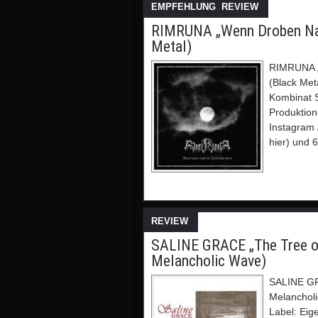
EMPFEHLUNG
,
REVIEW
RIMRUNA „Wenn Droben Nac
Metal)
RIMRUNA „
(Black Met
Kombinat S
Produktio
Instagram 
hier) und 6
REVIEW
SALINE GRACE „The Tree o
Melancholic Wave)
SALINE GR
Melanchol
Label: Eig