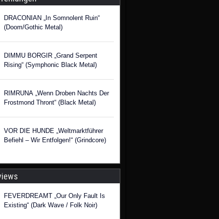
DRACONIAN „In Somnolent Ruin“
(Doom/Gothic Metal)
DIMMU BORGIR „Grand Serpent
Rising“ (Symphonic Black Metal)
RIMRUNA „Wenn Droben Nachts Der
Frostmond Thront“ (Black Metal)
VOR DIE HUNDE „Weltmarktführer
Befiehl – Wir Entfolgen!“ (Grindcore)
views
FEVERDREAMT „Our Only Fault Is
Existing“ (Dark Wave / Folk Noir)