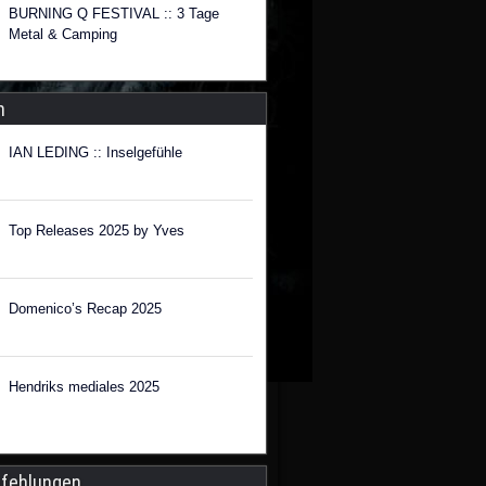
BURNING Q FESTIVAL :: 3 Tage
Metal & Camping
n
IAN LEDING :: Inselgefühle
Top Releases 2025 by Yves
Domenico’s Recap 2025
Hendriks mediales 2025
fehlungen