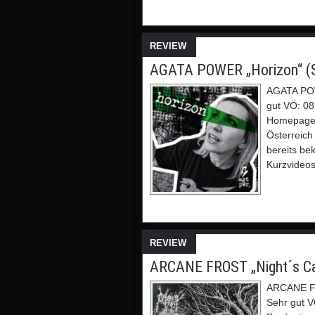
REVIEW
AGATA POWER „Horizon“ (Si
AGATA POW
gut VÖ: 08
Homepage 
Österreich
bereits be
Kurzvideos
REVIEW
ARCANE FROST „Night´s Cav
ARCANE FR
Sehr gut V