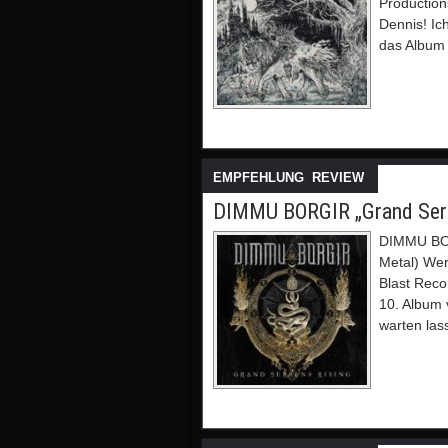
Production
Dennis! Ich
das Album 
EMPFEHLUNG
,
REVIEW
DIMMU BORGIR „Grand Serpe
DIMMU BOR
Metal) Wer
Blast Reco
10. Album 
warten las