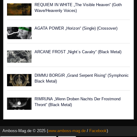
REQUIEM IN WHITE „The Visible Heaven“ (Goth
Wave/Heavenly Voices)
AGATA POWER „Horizon“ (Single) (Crossover)
ARCANE FROST „Night´s Cavalry“ (Black Metal)
DIMMU BORGIR „Grand Serpent Rising“ (Symphonic
Black Metal)
RIMRUNA „Wenn Droben Nachts Der Frostmond
Thront“ (Black Metal)
Amboss-Mag.de © 2025 (
www.amboss-mag.de
/
Facebook
)