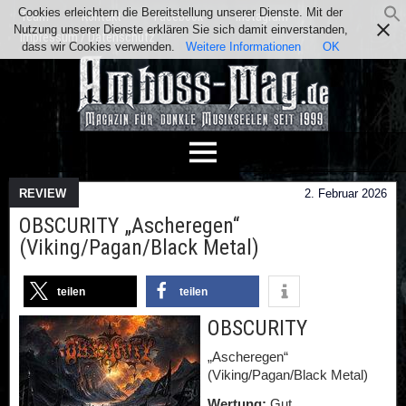
Cookies erleichtern die Bereitstellung unserer Dienste. Mit der
Team
Kontakt
Facebook
Instagram
Nutzung unserer Dienste erklären Sie sich damit einverstanden,
Impressum / Datenschutz
dass wir Cookies verwenden.
Weitere Informationen
OK
REVIEW
2. Februar 2026
OBSCURITY „Ascheregen“
(Viking/Pagan/Black Metal)
teilen
teilen
OBSCURITY
„Ascheregen“
(Viking/Pagan/Black Metal)
Wertung:
Gut