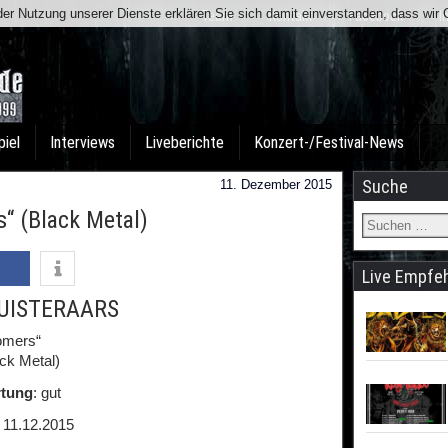
t der Nutzung unserer Dienste erklären Sie sich damit einverstanden, dass wi
Team
Kontakt
Facebook
I
piel
Interviews
Liveberichte
Konzert-/Festival-News
Suche
11. Dezember 2015
 (Black Metal)
Live Empfe
UISTERAARS
omers“
ck Metal)
tung
: gut
: 11.12.2015