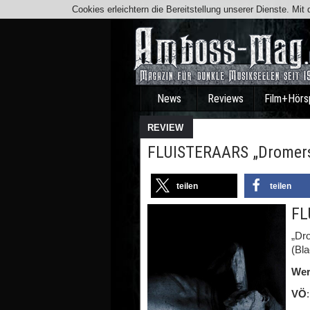
Cookies erleichtern die Bereitstellung unserer Dienste. Mi
News
Reviews
Film+Hörs
REVIEW
FLUISTERAARS „Dromers“
teilen
teilen
FL
„Dr
(Bla
Wer
VÖ