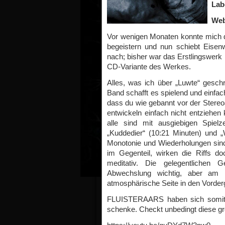
Lab
Web
Vor wenigen Monaten konnte mich
begeistern und nun schiebt Eisen
nach; bisher war das Erstlingswerk n
CD-Variante des Werkes.
Alles, was ich über „Luwte“ gesch
Band schafft es spielend und einfa
dass du wie gebannt vor der Stereo
entwickeln einfach nicht entziehe
alle sind mit ausgiebigen Spiel
„Kuddedier“ (10:21 Minuten) und „W
Monotonie und Wiederholungen sind 
im Gegenteil, wirken die Riffs do
meditativ. Die gelegentlichen G
Abwechslung wichtig, aber am
atmosphärische Seite in den Vordergr
FLUISTERAARS haben sich somit d
schenke. Checkt unbedingt diese gro