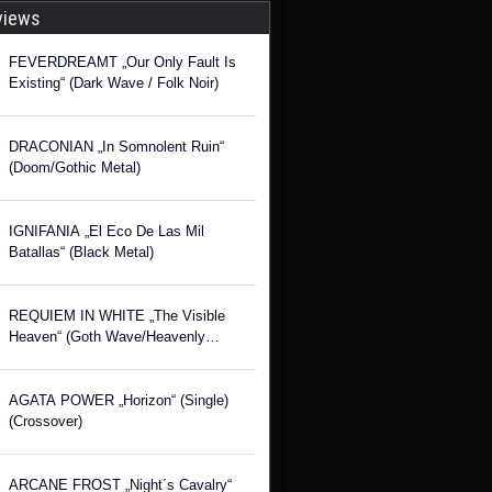
views
FEVERDREAMT „Our Only Fault Is
Existing“ (Dark Wave / Folk Noir)
DRACONIAN „In Somnolent Ruin“
(Doom/Gothic Metal)
IGNIFANIA „El Eco De Las Mil
Batallas“ (Black Metal)
REQUIEM IN WHITE „The Visible
Heaven“ (Goth Wave/Heavenly
Voices)
AGATA POWER „Horizon“ (Single)
(Crossover)
ARCANE FROST „Night´s Cavalry“