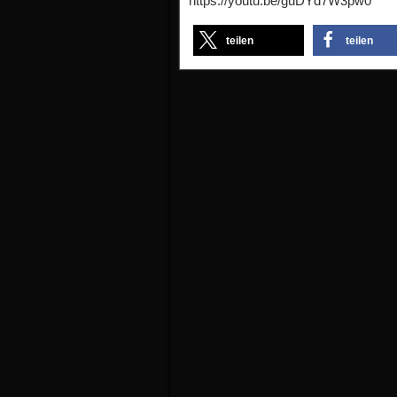
https://youtu.be/guDYd7W3pw0
teilen
teilen