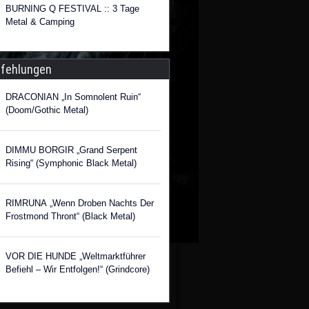
BURNING Q FESTIVAL :: 3 Tage
Metal & Camping
fehlungen
DRACONIAN „In Somnolent Ruin“
(Doom/Gothic Metal)
DIMMU BORGIR „Grand Serpent
Rising“ (Symphonic Black Metal)
RIMRUNA „Wenn Droben Nachts Der
Frostmond Thront“ (Black Metal)
VOR DIE HUNDE „Weltmarktführer
Befiehl – Wir Entfolgen!“ (Grindcore)