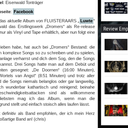
el
: Eisenwald Tonträger
seite
:
Facebook
 das aktuelle Album von FLUISTERAARS „
Luwte
“
wald das Erstlingswerk „Dromers“ als Re-release
Review Emp
ur als Vinyl und Tape erhältlich, aber nun folgt eine
rieben habe, hat auch bei „Dromers“ Bestand: die
ch komplexe Songs so zu schreiben und zu spielen,
anlage verharrst und dich dem Sog, den die Songs
n kannst. Drei Songs hatte man auf dem Debüt und
zeiten gesegnet: „De Doornen“ (16:00 Minuten),
ortels van Angst“ (8:51 Minuten) und trotz aller
die Songs niemals belanglos oder gar langweilig,
ch wunderbar kathartisch und reinigend; beinahe
eschwindigkeitsattacken sind als willkommene
 liebsten mag ich das Album, wenn man die
und stellt und einfach stoisch alles laufen lässt.
efinitiv als Band empfohlen, der ich mein Herz
ßartige Band an! (chris)