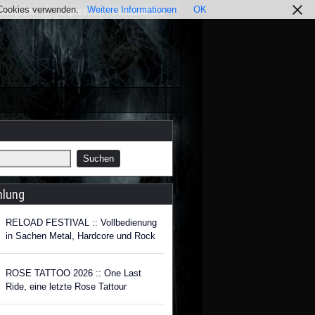
r Cookies verwenden.
Weitere Informationen
OK
nstagram
Impressum / Datenschutz
hlung
RELOAD FESTIVAL :: Vollbedienung
in Sachen Metal, Hardcore und Rock
ROSE TATTOO 2026 :: One Last
Ride, eine letzte Rose Tattour