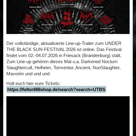
Der vollständige, aktualisierte Line-up-Trailer zum UNDER
THE BLACK SUN-FESTIVAL 2026 ist online. Das Festival
findet vom 02.-04.07.2026 in Friesack (Brandenburg) statt.
Zum Line-up gehören dieses Mal u.a. Darkened Nocturn
Slaughtercult, Helheim, Tormentor, Ancient, NunSlaughter,
Mavorim und und und
Holt euch hier eure Tickets:
https://folter666shop.de/search?search=UTBS