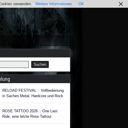
r Cookies verwenden.
Weitere Informationen
OK
nstagram
Impressum / Datenschutz
hlung
RELOAD FESTIVAL :: Vollbedienung
in Sachen Metal, Hardcore und Rock
ROSE TATTOO 2026 :: One Last
Ride, eine letzte Rose Tattour