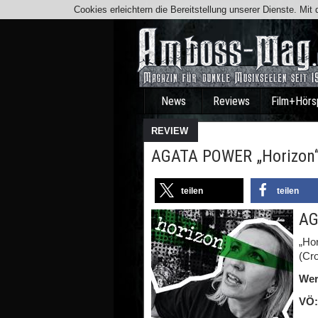
Cookies erleichtern die Bereitstellung unserer Dienste. Mi
News
Reviews
Film+Hörs
REVIEW
AGATA POWER „Horizon“ 
teilen
teilen
AG
„Hor
(Cr
Wer
VÖ: