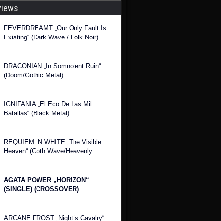
views
FEVERDREAMT „Our Only Fault Is
Existing“ (Dark Wave / Folk Noir)
DRACONIAN „In Somnolent Ruin“
(Doom/Gothic Metal)
IGNIFANIA „El Eco De Las Mil
Batallas“ (Black Metal)
REQUIEM IN WHITE „The Visible
Heaven“ (Goth Wave/Heavenly
Voices)
AGATA POWER „HORIZON“
(SINGLE) (CROSSOVER)
ARCANE FROST „Night´s Cavalry“