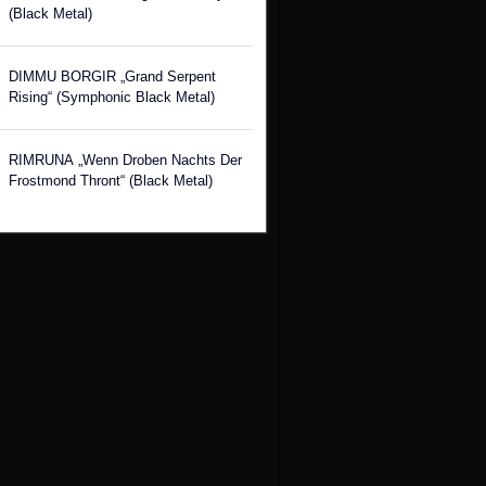
(Black Metal)
DIMMU BORGIR „Grand Serpent
Rising“ (Symphonic Black Metal)
RIMRUNA „Wenn Droben Nachts Der
Frostmond Thront“ (Black Metal)