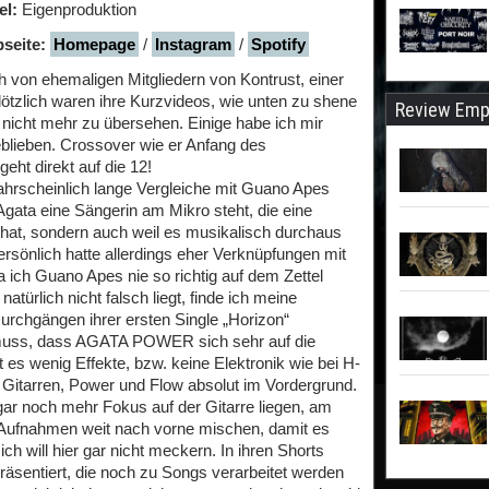
el:
Eigenproduktion
seite:
Homepage
/
Instagram
/
Spotify
on ehemaligen Mitgliedern von Kontrust, einer
ötzlich waren ihre Kurzvideos, wie unten zu shene
Review Emp
 nicht mehr zu übersehen. Einige habe ich mir
blieben. Crossover wie er Anfang des
eht direkt auf die 12!
scheinlich lange Vergleiche mit Guano Apes
Agata eine Sängerin am Mikro steht, die eine
 hat, sondern auch weil es musikalisch durchaus
ersönlich hatte allerdings eher Verknüpfungen mit
 ich Guano Apes nie so richtig auf dem Zettel
türlich nicht falsch liegt, finde ich meine
rchgängen ihrer ersten Single „Horizon“
muss, dass AGATA POWER sich sehr auf die
 es wenig Effekte, bzw. keine Elektronik wie bei H-
 Gitarren, Power und Flow absolut im Vordergrund.
gar noch mehr Fokus auf der Gitarre liegen, am
 Aufnahmen weit nach vorne mischen, damit es
ch will hier gar nicht meckern. In ihren Shorts
äsentiert, die noch zu Songs verarbeitet werden