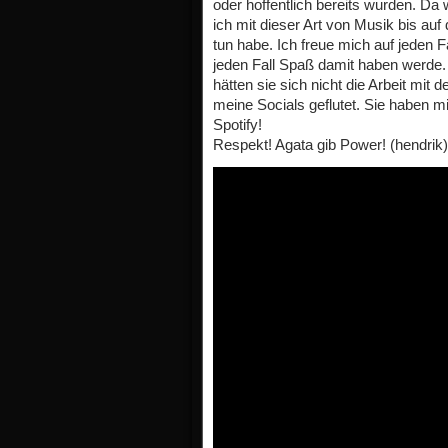
oder hoffentlich bereits wurden. Da
ich mit dieser Art von Musik bis au
tun habe. Ich freue mich auf jeden 
jeden Fall Spaß damit haben werde. 
hätten sie sich nicht die Arbeit mit
meine Socials geflutet. Sie haben mi
Spotify!
Respekt! Agata gib Power! (hendrik)