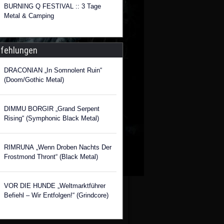
BURNING Q FESTIVAL :: 3 Tage
Metal & Camping
fehlungen
DRACONIAN „In Somnolent Ruin“
(Doom/Gothic Metal)
DIMMU BORGIR „Grand Serpent
Rising“ (Symphonic Black Metal)
RIMRUNA „Wenn Droben Nachts Der
Frostmond Thront“ (Black Metal)
VOR DIE HUNDE „Weltmarktführer
Befiehl – Wir Entfolgen!“ (Grindcore)