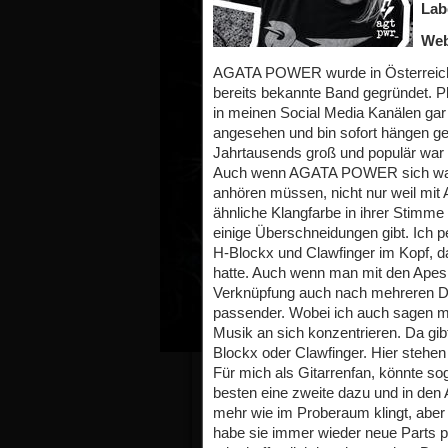
Lab
Web
AGATA POWER wurde in Österreich v
bereits bekannte Band gegründet. Pl
in meinen Social Media Kanälen gar
angesehen und bin sofort hängen ge
Jahrtausends groß und populär war g
Auch wenn AGATA POWER sich wahr
anhören müssen, nicht nur weil mit 
ähnliche Klangfarbe in ihrer Stimme
einige Überschneidungen gibt. Ich p
H-Blockx und Clawfinger im Kopf, da
hatte. Auch wenn man mit den Apes na
Verknüpfung auch nach mehreren Du
passender. Wobei ich auch sagen 
Musik an sich konzentrieren. Da gibt
Blockx oder Clawfinger. Hier stehen
Für mich als Gitarrenfan, könnte so
besten eine zweite dazu und in den
mehr wie im Proberaum klingt, aber i
habe sie immer wieder neue Parts pr