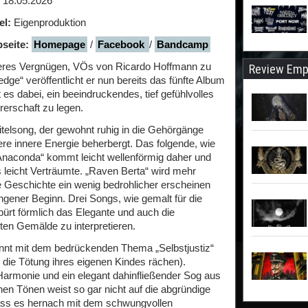
18.05.2026
el:
Eigenproduktion
seite:
Homepage
/
Facebook
/
Bandcamp
deres Vergnügen, VÖs von Ricardo Hoffmann zu
Review Emp
dge“ veröffentlicht er nun bereits das fünfte Album
s dabei, ein beeindruckendes, tief gefühlvolles
rerschaft zu legen.
itelsong, der gewohnt ruhig in die Gehörgänge
ere innere Energie beherbergt. Das folgende, wie
Anaconda“ kommt leicht wellenförmig daher und
s leicht Verträumte. „Raven Berta“ wird mehr
e Geschichte ein wenig bedrohlicher erscheinen
ngener Beginn. Drei Songs, wie gemalt für die
t förmlich das Elegante und auch die
ten Gemälde zu interpretieren.
innt mit dem bedrückenden Thema „Selbstjustiz“
d die Tötung ihres eigenen Kindes rächen).
armonie und ein elegant dahinfließender Sog aus
hen Tönen weist so gar nicht auf die abgründige
dass es hernach mit dem schwungvollen