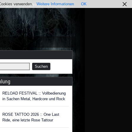
r Cookies verwenden.
Weitere Informationen
OK
nstagram
Impressum / Datenschutz
hlung
RELOAD FESTIVAL :: Vollbedienung
in Sachen Metal, Hardcore und Rock
ROSE TATTOO 2026 :: One Last
Ride, eine letzte Rose Tattour