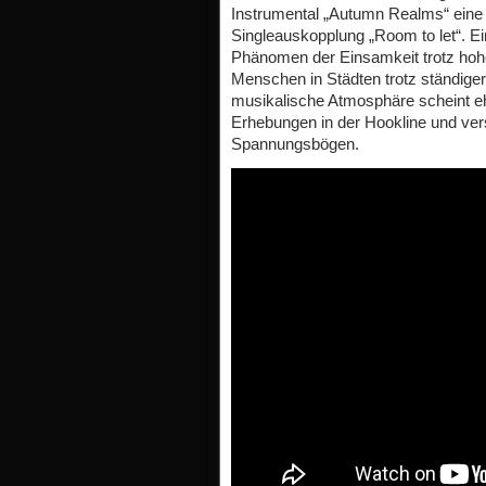
Instrumental „Autumn Realms“ eine kl
Singleauskopplung „Room to let“. E
Phänomen der Einsamkeit trotz hohe
Menschen in Städten trotz ständige
musikalische Atmosphäre scheint eh
Erhebungen in der Hookline und vers
Spannungsbögen.