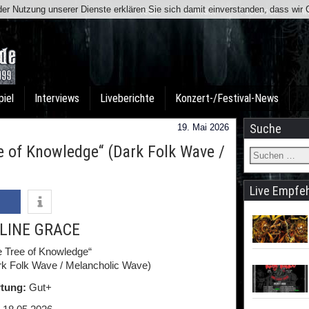
t der Nutzung unserer Dienste erklären Sie sich damit einverstanden, dass wi
Team
Kontakt
Facebook
I
piel
Interviews
Liveberichte
Konzert-/Festival-News
Suche
19. Mai 2026
 of Knowledge“ (Dark Folk Wave /
Live Empfe
LINE GRACE
e Tree of Knowledge“
rk Folk Wave / Melancholic Wave)
tung:
Gut+