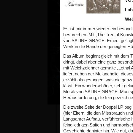
VÖ:
Lab
Web
Es ist mir immer wieder ein beson
besprechen. Mit „The Tree of Knowle
von SALINE GRACE. Erneut gelingt e
Werk in die Hände der geneigten Hö
Das Album beginnt gleich mit dem T
dringt, dabei aber eine ganz besond
mit Weichzeichner gemalte „Lethal 
liefert neben der Melancholie, diese
erzählt als gesungen, was die ganz
lässt. Ein wunderschöner, sehr gelu
Musik von SALINE GRACE. Man spür
Herausforderung, die fein gezeichne
Die zweite Seite der Doppel LP beg
(hier Eltern, die den Missbrauch un
Langsamer Aufbau, verführerische H
feingliedrigen Saiten und harmonisc
Geschichte dahinter hin. Wie gut, 