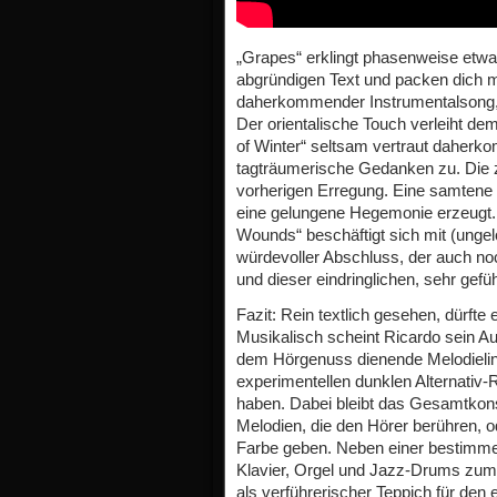
„Grapes“ erklingt phasenweise etwa
abgründigen Text und packen dich mi
daherkommender Instrumentalsong, d
Der orientalische Touch verleiht 
of Winter“ seltsam vertraut daherk
tagträumerische Gedanken zu. Die z
vorherigen Erregung. Eine samtene 
eine gelungene Hegemonie erzeugt
Wounds“ beschäftigt sich mit (unge
würdevoller Abschluss, der auch no
und dieser eindringlichen, sehr gefü
Fazit: Rein textlich gesehen, dürf
Musikalisch scheint Ricardo sein A
dem Hörgenuss dienende Melodielin
experimentellen dunklen Alternativ
haben. Dabei bleibt das Gesamtkonstr
Melodien, die den Hörer berühren, 
Farbe geben. Neben einer bestimm
Klavier, Orgel und Jazz-Drums zum 
als verführerischer Teppich für den