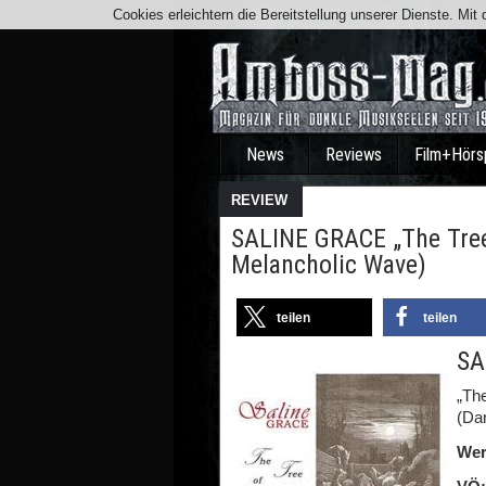
Cookies erleichtern die Bereitstellung unserer Dienste. Mi
News
Reviews
Film+Hörs
REVIEW
SALINE GRACE „The Tree
Melancholic Wave)
teilen
teilen
SA
„Th
(Da
Wer