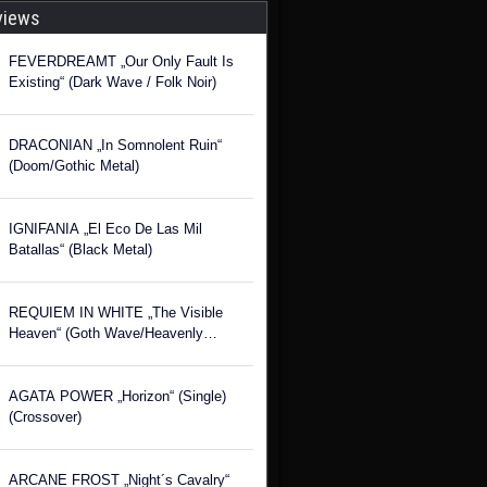
views
FEVERDREAMT „Our Only Fault Is
Existing“ (Dark Wave / Folk Noir)
DRACONIAN „In Somnolent Ruin“
(Doom/Gothic Metal)
IGNIFANIA „El Eco De Las Mil
Batallas“ (Black Metal)
REQUIEM IN WHITE „The Visible
Heaven“ (Goth Wave/Heavenly
Voices)
AGATA POWER „Horizon“ (Single)
(Crossover)
ARCANE FROST „Night´s Cavalry“