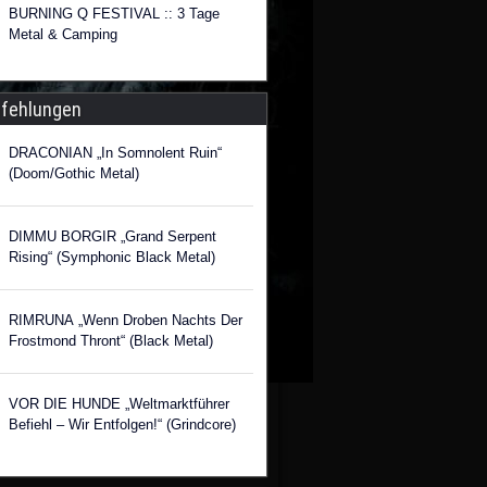
BURNING Q FESTIVAL :: 3 Tage
Metal & Camping
fehlungen
DRACONIAN „In Somnolent Ruin“
(Doom/Gothic Metal)
DIMMU BORGIR „Grand Serpent
Rising“ (Symphonic Black Metal)
RIMRUNA „Wenn Droben Nachts Der
Frostmond Thront“ (Black Metal)
VOR DIE HUNDE „Weltmarktführer
Befiehl – Wir Entfolgen!“ (Grindcore)