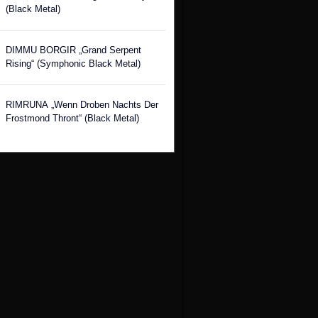
(Black Metal)
DIMMU BORGIR „Grand Serpent
Rising“ (Symphonic Black Metal)
RIMRUNA „Wenn Droben Nachts Der
Frostmond Thront“ (Black Metal)