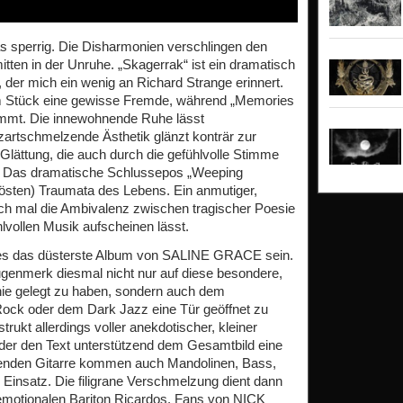
s sperrig. Die Disharmonien verschlingen den
tten in der Unruhe. „Skagerrak“ ist ein dramatisch
er mich ein wenig an Richard Strange erinnert.
dem Stück eine gewisse Fremde, während „Memories
ommt. Die innewohnende Ruhe lässt
artschmelzende Ästhetik glänzt konträr zur
Glättung, die auch durch die gefühlvolle Stimme
. Das dramatische Schlussepos „Weeping
lösten) Traumata des Lebens. Ein anmutiger,
ch mal die Ambivalenz zwischen tragischer Poesie
hlvollen Musik aufscheinen lässt.
te es das düsterste Album von SALINE GRACE sein.
ugenmerk diesmal nicht nur auf diese besondere,
ie gelegt zu haben, sondern auch dem
-Rock oder dem Dark Jazz eine Tür geöffnet zu
ukt allerdings voller anekdotischer, kleiner
oder den Text unterstützend dem Gesamtbild eine
enden Gitarre kommen auch Mandolinen, Bass,
Einsatz. Die filigrane Verschmelzung dient dann
 emotionalen Bariton Ricardos. Fans von NICK