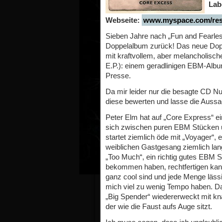
Lab
Webseite:
www.myspace.com/rest
Sieben Jahre nach „Fun and Fear
Doppelalbum zurück! Das neue Dop
mit kraftvollem, aber melancholisc
E.P.): einem geradlinigen EBM-Albu
Presse.
Da mir leider nur die besagte CD N
diese bewerten und lasse die Aussa
Peter Elm hat auf „Core Express“ e
sich zwischen puren EBM Stücken u
startet ziemlich öde mit „Voyager“,
weiblichen Gastgesang ziemlich lang
„Too Much“, ein richtig gutes EBM
bekommen haben, rechtfertigen kan
ganz cool sind und jede Menge lässi
mich viel zu wenig Tempo haben. Da
„Big Spender“ wiedererweckt mit kn
der wie die Faust aufs Auge sitzt.