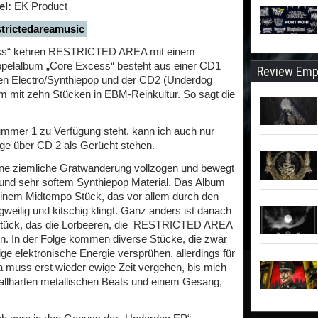
el:
EK Product
rictedareamusic
less“ kehren RESTRICTED AREA mit einem
pelalbum „Core Excess“ besteht aus einer CD1
Review Emp
hen Electro/Synthiepop und der CD2 (Underdog
m mit zehn Stücken in EBM-Reinkultur. So sagt die
ummer 1 zu Verfügung steht, kann ich auch nur
ge über CD 2 als Gerücht stehen.
ine ziemliche Gratwanderung vollzogen und bewegt
nd sehr softem Synthiepop Material. Das Album
 einem Midtempo Stück, das vor allem durch den
weilig und kitschig klingt. Ganz anders ist danach
 Stück, das die Lorbeeren, die RESTRICTED AREA
n. In der Folge kommen diverse Stücke, die zwar
ge elektronische Energie versprühen, allerdings für
 muss erst wieder ewige Zeit vergehen, bis mich
allharten metallischen Beats und einem Gesang,