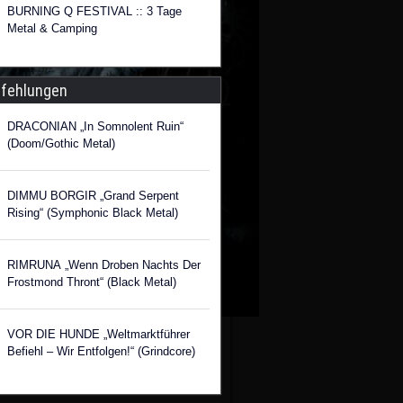
BURNING Q FESTIVAL :: 3 Tage
Metal & Camping
fehlungen
DRACONIAN „In Somnolent Ruin“
(Doom/Gothic Metal)
DIMMU BORGIR „Grand Serpent
Rising“ (Symphonic Black Metal)
RIMRUNA „Wenn Droben Nachts Der
Frostmond Thront“ (Black Metal)
VOR DIE HUNDE „Weltmarktführer
Befiehl – Wir Entfolgen!“ (Grindcore)