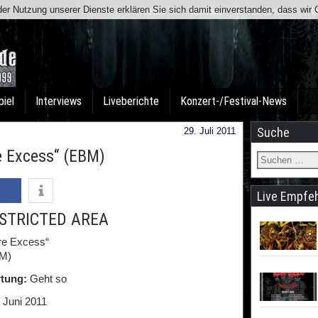
t der Nutzung unserer Dienste erklären Sie sich damit einverstanden, dass wi
Team
Kontakt
Facebook
I
piel
Interviews
Liveberichte
Konzert-/Festival-News
Suche
29. Juli 2011
 Excess“ (EBM)
Live Empfe
STRICTED AREA
re Excess“
M)
tung:
Geht so
Juni 2011