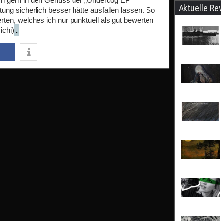
ch gern in den Genuss der „Underdog EP“
Aktuelle Re
g sicherlich besser hätte ausfallen lassen. So
rten, welches ich nur punktuell als gut bewerten
ichi)
.