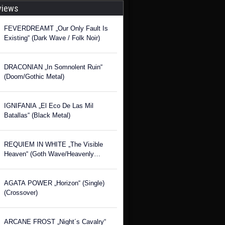
views
FEVERDREAMT „Our Only Fault Is
Existing“ (Dark Wave / Folk Noir)
DRACONIAN „In Somnolent Ruin“
(Doom/Gothic Metal)
IGNIFANIA „El Eco De Las Mil
Batallas“ (Black Metal)
REQUIEM IN WHITE „The Visible
Heaven“ (Goth Wave/Heavenly
Voices)
AGATA POWER „Horizon“ (Single)
(Crossover)
ARCANE FROST „Night´s Cavalry“