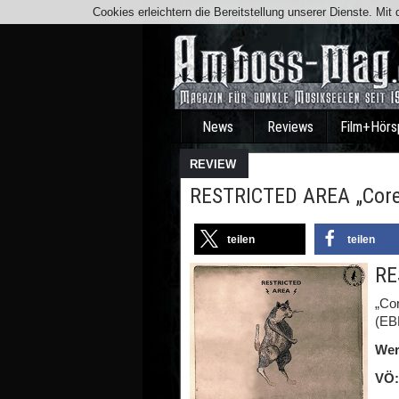
Cookies erleichtern die Bereitstellung unserer Dienste. Mi
News
Reviews
Film+Hörs
REVIEW
RESTRICTED AREA „Core
teilen
teilen
RE
„Co
(EB
Wer
VÖ: