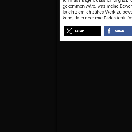
Ich muss sagen, dass ich unglaubli
gekommen wäre, was meine Bewertun
ist ein ziemlich zähes Werk zu bewe
kann, da mir der rote Faden fehlt. (m
teilen
teilen