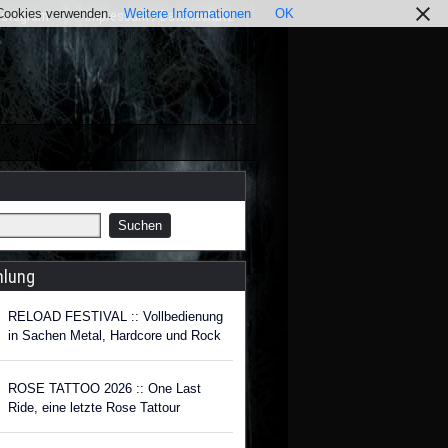
r Cookies verwenden.
Weitere Informationen
OK
nstagram
Impressum / Datenschutz
hlung
RELOAD FESTIVAL :: Vollbedienung
in Sachen Metal, Hardcore und Rock
ROSE TATTOO 2026 :: One Last
Ride, eine letzte Rose Tattour