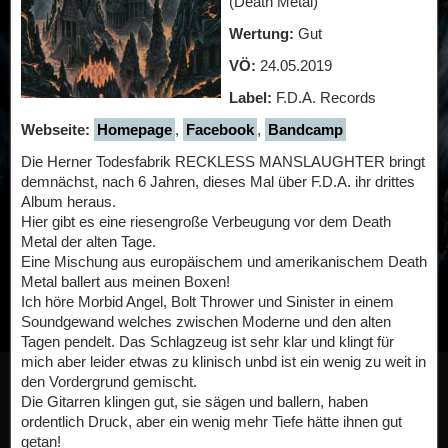
(Death Metal)
Wertung:
Gut
VÖ:
24.05.2019
Label:
F.D.A. Records
Webseite:
Homepage
,
Facebook
,
Bandcamp
Die Herner Todesfabrik RECKLESS MANSLAUGHTER bringt
demnächst, nach 6 Jahren, dieses Mal über F.D.A. ihr drittes
Album heraus.
Hier gibt es eine riesengroße Verbeugung vor dem Death
Metal der alten Tage.
Eine Mischung aus europäischem und amerikanischem Death
Metal ballert aus meinen Boxen!
Ich höre Morbid Angel, Bolt Thrower und Sinister in einem
Soundgewand welches zwischen Moderne und den alten
Tagen pendelt. Das Schlagzeug ist sehr klar und klingt für
mich aber leider etwas zu klinisch unbd ist ein wenig zu weit in
den Vordergrund gemischt.
Die Gitarren klingen gut, sie sägen und ballern, haben
ordentlich Druck, aber ein wenig mehr Tiefe hätte ihnen gut
getan!