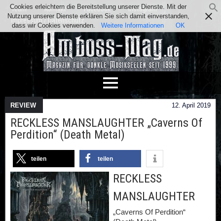
Cookies erleichtern die Bereitstellung unserer Dienste. Mit der
Team
Kontakt
Facebook
Instagram
Nutzung unserer Dienste erklären Sie sich damit einverstanden,
Impressum / Datenschutz
dass wir Cookies verwenden.
Weitere Informationen
OK
REVIEW
12. April 2019
RECKLESS MANSLAUGHTER „Caverns Of
Perdition“ (Death Metal)
teilen
teilen
RECKLESS
MANSLAUGHTER
„Caverns Of Perdition“