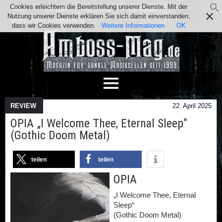
Cookies erleichtern die Bereitstellung unserer Dienste. Mit der
Team
Kontakt
Facebook
Instagram
Nutzung unserer Dienste erklären Sie sich damit einverstanden,
Impressum / Datenschutz
dass wir Cookies verwenden.
Weitere Informationen
OK
REVIEW
22. April 2025
OPIA „I Welcome Thee, Eternal Sleep“
(Gothic Doom Metal)
teilen
teilen
OPIA
„I Welcome Thee, Eternal
Sleep“
(Gothic Doom Metal)