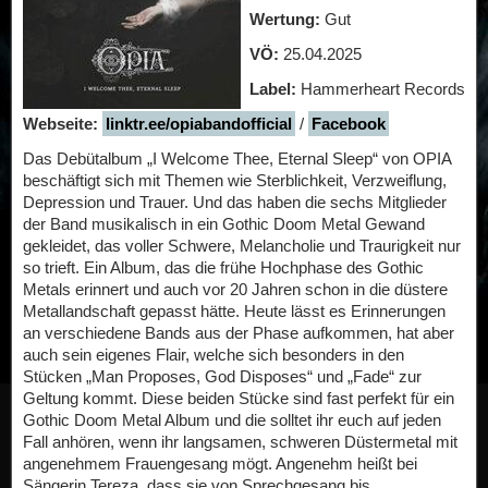
Wertung:
Gut
VÖ:
25.04.2025
Label:
Hammerheart Records
Webseite:
linktr.ee/opiabandofficial
/
Facebook
Das Debütalbum „I Welcome Thee, Eternal Sleep“ von OPIA
beschäftigt sich mit Themen wie Sterblichkeit, Verzweiflung,
Depression und Trauer. Und das haben die sechs Mitglieder
der Band musikalisch in ein Gothic Doom Metal Gewand
gekleidet, das voller Schwere, Melancholie und Traurigkeit nur
so trieft. Ein Album, das die frühe Hochphase des Gothic
Metals erinnert und auch vor 20 Jahren schon in die düstere
Metallandschaft gepasst hätte. Heute lässt es Erinnerungen
an verschiedene Bands aus der Phase aufkommen, hat aber
auch sein eigenes Flair, welche sich besonders in den
Stücken „Man Proposes, God Disposes“ und „Fade“ zur
Geltung kommt. Diese beiden Stücke sind fast perfekt für ein
Gothic Doom Metal Album und die solltet ihr euch auf jeden
Fall anhören, wenn ihr langsamen, schweren Düstermetal mit
angenehmem Frauengesang mögt. Angenehm heißt bei
Sängerin Tereza, dass sie von Sprechgesang bis