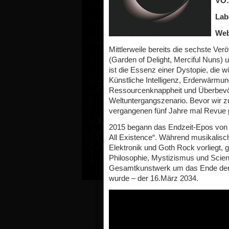
VÖ:
Lab
Web
Mittlerweile bereits die sechste Ver
(Garden of Delight, Merciful Nuns)
ist die Essenz einer Dystopie, die
Künstliche Intelligenz, Erderwärmu
Ressourcenknappheit und Überbevölke
Weltuntergangszenario. Bevor wir 
vergangenen fünf Jahre mal Revue 
2015 begann das Endzeit-Epos von N
All Existence“. Während musikalisc
Elektronik und Goth Rock vorliegt, g
Philosophie, Mystizismus und Scien
Gesamtkunstwerk um das Ende der M
wurde – der 16.März 2034.