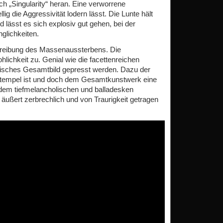
ch „Singularity“ heran. Eine verworrene
ig die Aggressivität lodern lässt. Die Lunte hält
 lässt es sich explosiv gut gehen, bei der
glichkeiten.
hreibung des Massenaussterbens. Die
chkeit zu. Genial wie die facettenreichen
nisches Gesamtbild gepresst werden. Dazu der
 Stempel ist und doch dem Gesamtkunstwerk eine
n dem tiefmelancholischen und balladesken
äußert zerbrechlich und von Traurigkeit getragen