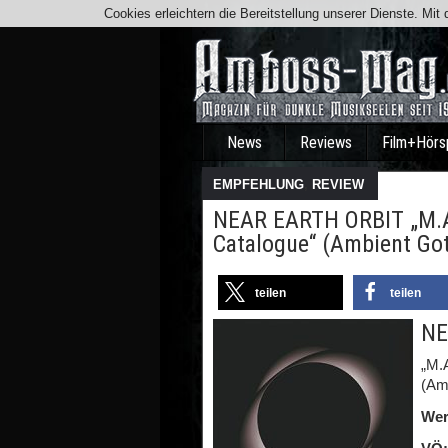
Cookies erleichtern die Bereitstellung unserer Dienste. Mi
News
Reviews
Film+Hörs
EMPFEHLUNG
,
REVIEW
NEAR EARTH ORBIT „M.A.
Catalogue“ (Ambient Go
teilen
teilen
NE
„M.A
(Am
Wer