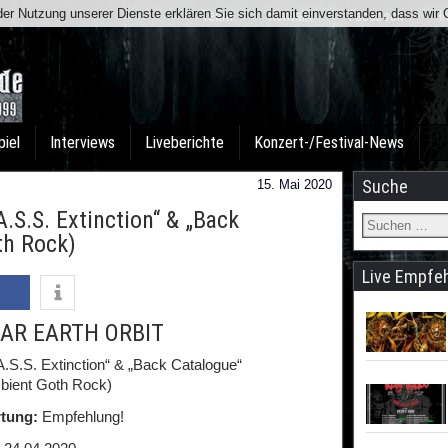
t der Nutzung unserer Dienste erklären Sie sich damit einverstanden, dass wi
Team
Kontakt
Facebook
I
piel
Interviews
Liveberichte
Konzert-/Festival-News
Suche
15. Mai 2020
S.S. Extinction“ & „Back
th Rock)
Live Empfe
AR EARTH ORBIT
.S.S. Extinction“ & „Back Catalogue“
bient Goth Rock)
tung:
Empfehlung!