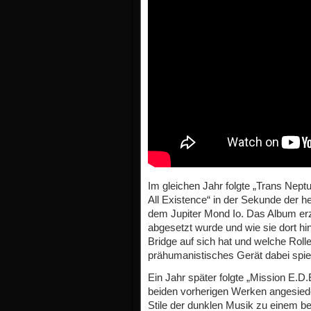
Im gleichen Jahr folgte „Trans Nept
All Existence“ in der Sekunde der h
dem Jupiter Mond Io. Das Album erz
abgesetzt wurde und wie sie dort h
Bridge auf sich hat und welche Roll
prähumanistisches Gerät dabei spiel
Ein Jahr später folgte „Mission E.D
beiden vorherigen Werken angesiede
Stile der dunklen Musik zu einem 