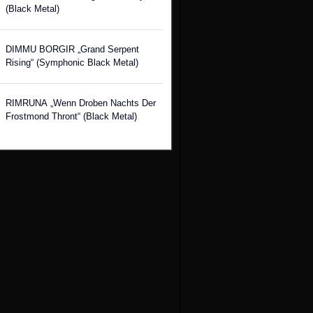
(Black Metal)
DIMMU BORGIR „Grand Serpent
Rising“ (Symphonic Black Metal)
RIMRUNA „Wenn Droben Nachts Der
Frostmond Thront“ (Black Metal)