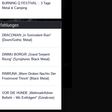
BURNING Q FESTIVAL :: 3 Tage
Metal & Camping
fehlungen
DRACONIAN „In Somnolent Ruin“
(Doom/Gothic Metal)
DIMMU BORGIR „Grand Serpent
Rising“ (Symphonic Black Metal)
RIMRUNA „Wenn Droben Nachts Der
Frostmond Thront“ (Black Metal)
VOR DIE HUNDE „Weltmarktführer
Befiehl – Wir Entfolgen!“ (Grindcore)