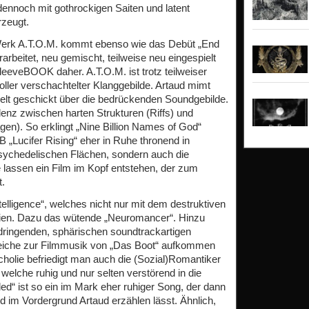
ennoch mit gothrockigen Saiten und latent
zeugt.
 Werk A.T.O.M. kommt ebenso wie das Debüt „End
rarbeitet, neu gemischt, teilweise neu eingespielt
leeveBOOK daher. A.T.O.M. ist trotz teilweiser
ller verschachtelter Klanggebilde. Artaud mimt
delt geschickt über die bedrückenden Soundgebilde.
lenz zwischen harten Strukturen (Riffs) und
en). So erklingt „Nine Billion Names of God“
B „Lucifer Rising“ eher in Ruhe thronend in
psychedelischen Flächen, sondern auch die
 lassen ein Film im Kopf entstehen, der zum
t.
Intelligence“, welches nicht nur mit dem destruktiven
hien. Dazu das wütende „Neuromancer“. Hinzu
ingenden, sphärischen soundtrackartigen
leiche zur Filmmusik von „Das Boot“ aufkommen
cholie befriedigt man auch die (Sozial)Romantiker
elche ruhig und nur selten verstörend in die
led“ ist so ein im Mark eher ruhiger Song, der dann
 im Vordergrund Artaud erzählen lässt. Ähnlich,