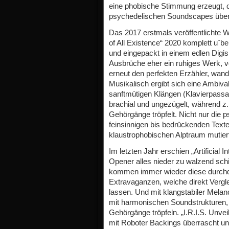
eine phobische Stimmung erzeugt, d
psychedelischen Soundscapes über
Das 2017 erstmals veröffentlichte
of All Existence“ 2020 komplett u¨be
und eingepackt in einem edlen Digis
Ausbrüche eher ein ruhiges Werk, vo
erneut den perfekten Erzähler, wan
Musikalisch ergibt sich eine Ambiva
sanftmütigen Klängen (Klavierpassag
brachial und ungezügelt, während z.
Gehörgänge tröpfelt. Nicht nur die 
feinsinnigen bis bedrückenden Texte
klaustrophobischen Alptraum mutier
Im letzten Jahr erschien „Artificial 
Opener alles nieder zu walzend sc
kommen immer wieder diese durchdr
Extravaganzen, welche direkt Verg
lassen. Und mit klangstabiler Melan
mit harmonischen Soundstrukturen, w
Gehörgänge tröpfeln. „I.R.I.S. Unvei
mit Roboter Backings überrascht und