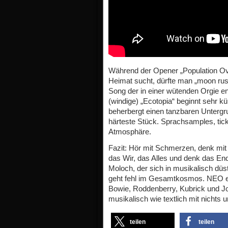
Während der Opener „Population Ove
Heimat sucht, dürfte man „moon rus
Song der in einer wütenden Orgie en
(windige) „Ecotopia“ beginnt sehr kü
beherbergt einen tanzbaren Untergru
härteste Stück. Sprachsamples, tic
Atmosphäre.
Fazit: Hör mit Schmerzen, denk mit 
das Wir, das Alles und denk das En
Moloch, der sich in musikalisch düst
geht fehl im Gesamtkosmos. NEO er
Bowie, Roddenberry, Kubrick und J
musikalisch wie textlich mit nichts 
teilen
teilen