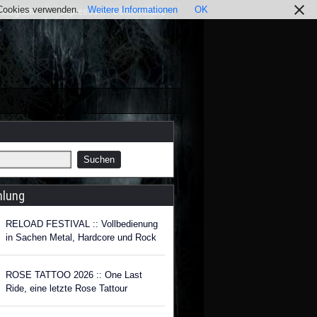
r Cookies verwenden.
Weitere Informationen
OK
nstagram
Impressum / Datenschutz
hlung
RELOAD FESTIVAL :: Vollbedienung
in Sachen Metal, Hardcore und Rock
ROSE TATTOO 2026 :: One Last
Ride, eine letzte Rose Tattour