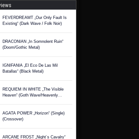
views
FEVERDREAMT „Our Only Fault Is
Existing“ (Dark Wave / Folk Noir)
DRACONIAN „In Somnolent Ruin“
(Doom/Gothic Metal)
IGNIFANIA „El Eco De Las Mil
Batallas“ (Black Metal)
REQUIEM IN WHITE „The Visible
Heaven“ (Goth Wave/Heavenly
Voices)
AGATA POWER „Horizon“ (Single)
(Crossover)
ARCANE FROST „Night´s Cavalry“