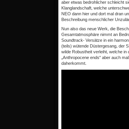
aber etwas bedrohlicher schleicht si
Klanglandschaft, welche unterschwell
NEO dann hier und dort mal dran und
Beschreibung menschlicher Unzulän
Nun also das neue Werk, die Besc
Gesamtatmosphäre nimmt an Bedrohli
Soundtrack- Versätze in ein harmo
(teils) wütende Düstergesang, der
wilde Robustheit verleiht, welche i
„Anthropocene ends“ aber auch mal 
daherkommt.