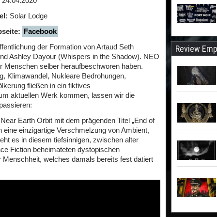
24.04.2020
el:
Solar Lodge
seite:
Facebook
öffentlichung der Formation von Artaud Seth
Review Emp
 und Ashley Dayour (Whispers in the Shadow). NEO
 wir Menschen selber heraufbeschworen haben.
ng, Klimawandel, Nukleare Bedrohungen,
rung fließen in ein fiktives
zum aktuellen Werk kommen, lassen wir die
passieren:
ear Earth Orbit mit dem prägenden Titel „End of
h eine einzigartige Verschmelzung von Ambient,
eht es in diesem tiefsinnigen, zwischen alter
ce Fiction beheimateten dystopischen
enschheit, welches damals bereits fest datiert