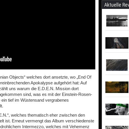
Aktuelle Re
unian Objects“ welches dort ansetzte, wo „End Of
ereinbrechenden Apokalypse aufgehört hat: Auf
ählt uns warum die E.D.E.N. Mission dort
ingekommen sind, was es mit der Einstein-Rosen-
e ein tief im Wüstensand vergrabenes
t.
.E.N.“, welches thematisch eher zwischen den
lt ist. Erneut vermengt das Album verschiedenste
bedrohlichem Intermezzo, welches mit Vehemenz