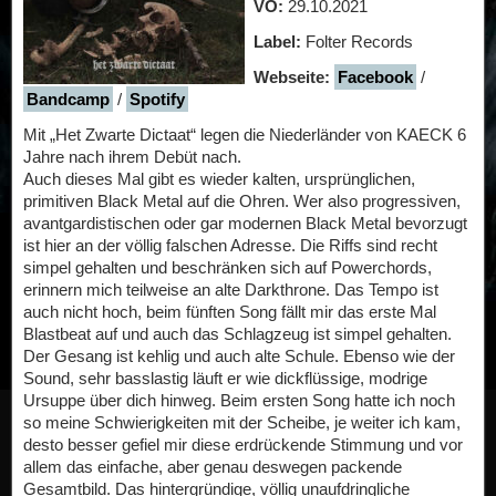
VÖ:
29.10.2021
Label:
Folter Records
Webseite:
Facebook
/
Bandcamp
/
Spotify
Mit „Het Zwarte Dictaat“ legen die Niederländer von KAECK 6
Jahre nach ihrem Debüt nach.
Auch dieses Mal gibt es wieder kalten, ursprünglichen,
primitiven Black Metal auf die Ohren. Wer also progressiven,
avantgardistischen oder gar modernen Black Metal bevorzugt
ist hier an der völlig falschen Adresse. Die Riffs sind recht
simpel gehalten und beschränken sich auf Powerchords,
erinnern mich teilweise an alte Darkthrone. Das Tempo ist
auch nicht hoch, beim fünften Song fällt mir das erste Mal
Blastbeat auf und auch das Schlagzeug ist simpel gehalten.
Der Gesang ist kehlig und auch alte Schule. Ebenso wie der
Sound, sehr basslastig läuft er wie dickflüssige, modrige
Ursuppe über dich hinweg. Beim ersten Song hatte ich noch
so meine Schwierigkeiten mit der Scheibe, je weiter ich kam,
desto besser gefiel mir diese erdrückende Stimmung und vor
allem das einfache, aber genau deswegen packende
Gesamtbild. Das hintergründige, völlig unaufdringliche