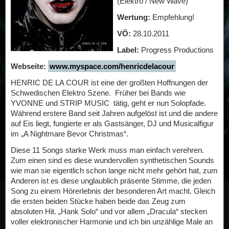
(Elektro / New Wave)
Wertung:
Empfehlung!
VÖ:
28.10.2011
Label:
Progress Productions
Webseite:
www.myspace.com/henricdelacour
HENRIC DE LA COUR ist eine der großten Hoffnungen der
Schwedischen Elektro Szene. Früher bei Bands wie
YVONNE und STRIP MUSIC tätig, geht er nun Solopfade.
Während erstere Band seit Jahren aufgelöst ist und die andere
auf Eis liegt, fungierte er als Gastsänger, DJ und Musicalfigur
im „A Nightmare Bevor Christmas“.
Diese 11 Songs starke Werk muss man einfach verehren.
Zum einen sind es diese wundervollen synthetischen Sounds
wie man sie eigentlich schon lange nicht mehr gehört hat, zum
Anderen ist es diese unglaublich präsente Stimme, die jeden
Song zu einem Hörerlebnis der besonderen Art macht. Gleich
die ersten beiden Stücke haben beide das Zeug zum
absoluten Hit. „Hank Solo“ und vor allem „Dracula“ stecken
voller elektronischer Harmonie und ich bin unzählige Male an