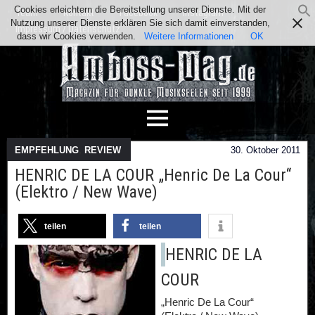
Cookies erleichtern die Bereitstellung unserer Dienste. Mit der
Team
Kontakt
Facebook
Instagram
Nutzung unserer Dienste erklären Sie sich damit einverstanden,
Impressum / Datenschutz
dass wir Cookies verwenden.
Weitere Informationen
OK
EMPFEHLUNG
,
REVIEW
30. Oktober 2011
HENRIC DE LA COUR „Henric De La Cour“
(Elektro / New Wave)
teilen
teilen
HENRIC DE LA
COUR
„Henric De La Cour“