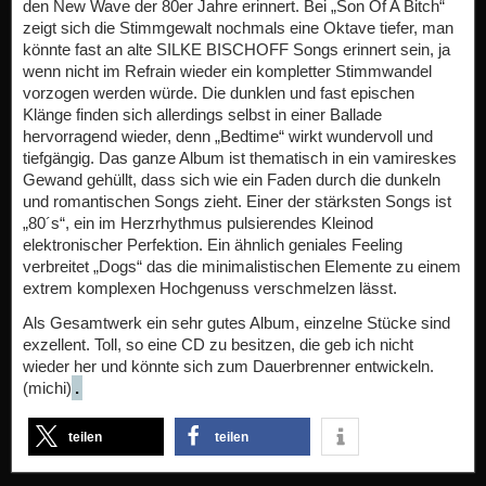
den New Wave der 80er Jahre erinnert. Bei „Son Of A Bitch“
zeigt sich die Stimmgewalt nochmals eine Oktave tiefer, man
könnte fast an alte SILKE BISCHOFF Songs erinnert sein, ja
wenn nicht im Refrain wieder ein kompletter Stimmwandel
vorzogen werden würde. Die dunklen und fast epischen
Klänge finden sich allerdings selbst in einer Ballade
hervorragend wieder, denn „Bedtime“ wirkt wundervoll und
tiefgängig. Das ganze Album ist thematisch in ein vamireskes
Gewand gehüllt, dass sich wie ein Faden durch die dunkeln
und romantischen Songs zieht. Einer der stärksten Songs ist
„80´s“, ein im Herzrhythmus pulsierendes Kleinod
elektronischer Perfektion. Ein ähnlich geniales Feeling
verbreitet „Dogs“ das die minimalistischen Elemente zu einem
extrem komplexen Hochgenuss verschmelzen lässt.
Als Gesamtwerk ein sehr gutes Album, einzelne Stücke sind
exzellent. Toll, so eine CD zu besitzen, die geb ich nicht
wieder her und könnte sich zum Dauerbrenner entwickeln.
(michi)
.
teilen
teilen