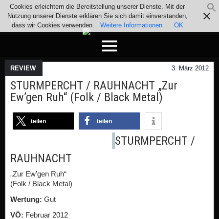
Cookies erleichtern die Bereitstellung unserer Dienste. Mit der
Team
Kontakt
Facebook
Instagram
Nutzung unserer Dienste erklären Sie sich damit einverstanden,
Impressum / Datenschutz
dass wir Cookies verwenden.
Weitere Informationen
OK
REVIEW
3. März 2012
STURMPERCHT / RAUHNACHT „Zur
Ew’gen Ruh“ (Folk / Black Metal)
teilen
teilen
STURMPERCHT /
RAUHNACHT
„Zur Ew’gen Ruh“
(Folk / Black Metal)
Wertung:
Gut
VÖ:
Februar 2012