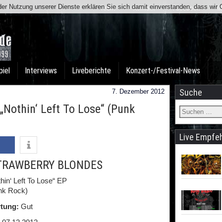
t der Nutzung unserer Dienste erklären Sie sich damit einverstanden, dass wi
Team
Kontakt
Facebook
I
piel
Interviews
Liveberichte
Konzert-/Festival-News
Suche
7. Dezember 2012
othin‘ Left To Lose“ (Punk
Live Empfe
TRAWBERRY BLONDES
hin‘ Left To Lose“ EP
nk Rock)
tung:
Gut