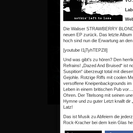
VÖ:
Lab
Web
Die Waliser STRAWBERRY BLONDES 
neuen EP zurück. Das letzte Album 
hoch sind nun die Erwartung an den
[youtube I1jTyhTEPZ8]
Und was gibt’s zu hören? Den herrl
Refrains! „Dazed And Bruised“ ist 
Suspition“ überzeugt total mit di
Gejohle. Rotzige Riffs mit coolen M
versoffene Kneipenbackgrounds im R
Leben in einem britischen Pub vor…s
Ohren. Der Titelsong mit seinen une
Hymne und zu guter Letzt knallt dir 
Latz!
Das ist Musik zu Abfeiern die jederz
Rock-Kracher bei dem kein Glas heil