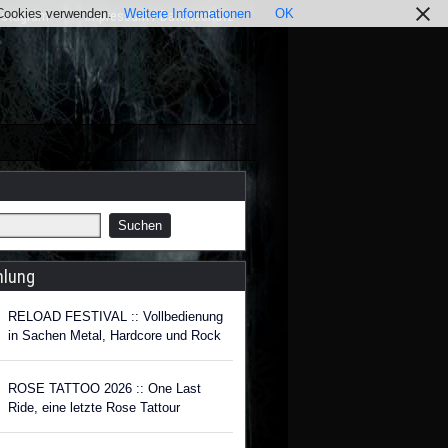
r Cookies verwenden.
Weitere Informationen
OK
nstagram
Impressum / Datenschutz
hlung
RELOAD FESTIVAL :: Vollbedienung
in Sachen Metal, Hardcore und Rock
ROSE TATTOO 2026 :: One Last
Ride, eine letzte Rose Tattour