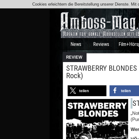
Cookies erleichtern die Bereitstellung unserer Dienste. Mi
News
Reviews
Film+Hörs
REVIEW
STRAWBERRY BLONDES „N
Rock)
teilen
teilen
S
„Not
(Pu
Wer