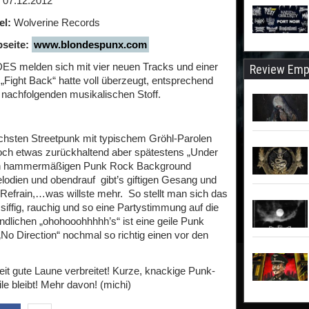
07.12.2012
el:
Wolverine Records
seite:
www.blondespunx.com
melden sich mit vier neuen Tracks und einer
Review Emp
„Fight Back“ hatte voll überzeugt, entsprechend
 nachfolgenden musikalischen Stoff.
ichsten Streetpunk mit typischem Gröhl-Parolen
noch etwas zurückhaltend aber spätestens „Under
esen hammermäßigen Punk Rock Background
elodien und obendrauf gibt’s giftigen Gesang und
efrain,…was willste mehr. So stellt man sich das
iffig, rauchig und so eine Partystimmung auf die
ndlichen „ohohooohhhhh’s“ ist eine geile Punk
„No Direction“ nochmal so richtig einen vor den
eit gute Laune verbreitet! Kurze, knackige Punk-
e bleibt! Mehr davon! (michi)