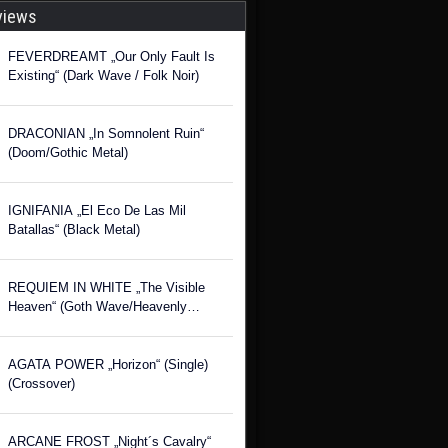
views
FEVERDREAMT „Our Only Fault Is
Existing“ (Dark Wave / Folk Noir)
DRACONIAN „In Somnolent Ruin“
(Doom/Gothic Metal)
IGNIFANIA „El Eco De Las Mil
Batallas“ (Black Metal)
REQUIEM IN WHITE „The Visible
Heaven“ (Goth Wave/Heavenly
Voices)
AGATA POWER „Horizon“ (Single)
(Crossover)
ARCANE FROST „Night´s Cavalry“