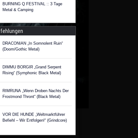
BURNING Q FESTIVAL :: 3 Tage
Metal & Camping
fehlungen
DRACONIAN „In Somnolent Ruin“
(Doom/Gothic Metal)
DIMMU BORGIR „Grand Serpent
Rising“ (Symphonic Black Metal)
RIMRUNA „Wenn Droben Nachts Der
Frostmond Thront“ (Black Metal)
VOR DIE HUNDE „Weltmarktführer
Befiehl – Wir Entfolgen!“ (Grindcore)