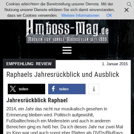
Cookies erleichtern die Bereitstellung unserer Dienste. Mit der
Team
Kontakt
Facebook
Instagram
Nutzung unserer Dienste erklären Sie sich damit einverstanden,
Impressum / Datenschutz
dass wir Cookies verwenden.
Weitere Informationen
OK
EMPFEHLUNG
,
REVIEW
1. Januar 2015
Raphaels Jahresrückblick und Ausblick
teilen
teilen
Jahresrückblick Raphael
2014, ein Jahr das nicht nur musikalisch gesehen in
Erinnerung bleiben wird. Politisch aufgewühlt,
Fußballtechnisch ein Meilenstein und auch in anderen
Bereichen ging es heiß her. Da ich dieses Jahr nur zwei Mal
im Kino war und auch sonst eher Platten als DVDs/BluRays