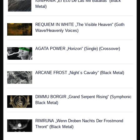
IGNIFANIA „El Eco De Las Mil Batallas“ (Black
Metal)
REQUIEM IN WHITE „The Visible Heaven“ (Goth
Wave/Heavenly Voices)
AGATA POWER „Horizon“ (Single) (Crossover)
ARCANE FROST „Night´s Cavalry“ (Black Metal)
DIMMU BORGIR „Grand Serpent Rising“ (Symphonic
Black Metal)
RIMRUNA „Wenn Droben Nachts Der Frostmond
Thront“ (Black Metal)