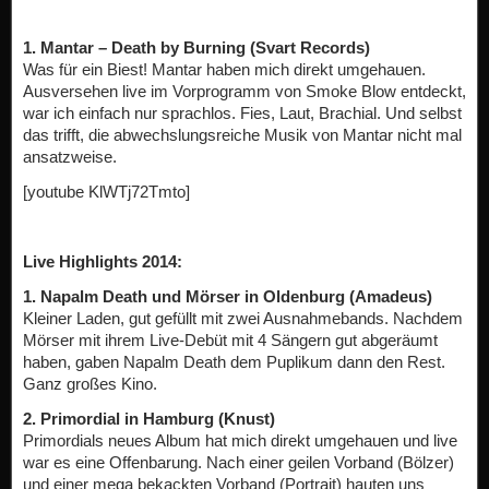
1. Mantar – Death by Burning (Svart Records)
Was für ein Biest! Mantar haben mich direkt umgehauen.
Ausversehen live im Vorprogramm von Smoke Blow entdeckt,
war ich einfach nur sprachlos. Fies, Laut, Brachial. Und selbst
das trifft, die abwechslungsreiche Musik von Mantar nicht mal
ansatzweise.
[youtube KlWTj72Tmto]
Live Highlights 2014:
1. Napalm Death und Mörser in Oldenburg (Amadeus)
Kleiner Laden, gut gefüllt mit zwei Ausnahmebands. Nachdem
Mörser mit ihrem Live-Debüt mit 4 Sängern gut abgeräumt
haben, gaben Napalm Death dem Puplikum dann den Rest.
Ganz großes Kino.
2. Primordial in Hamburg (Knust)
Primordials neues Album hat mich direkt umgehauen und live
war es eine Offenbarung. Nach einer geilen Vorband (Bölzer)
und einer mega bekackten Vorband (Portrait) hauten uns