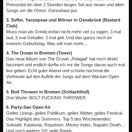
Primordial ein über 2 Stunden langes Set aus neuen und alten
Songs um die Ohren. Gänsehaut pur.
3. Svffer, Yacoepsae und Mörser in Osnabrück (Bastard
Club)
Muss man als Grindcorefan nicht mehr viel zu sagen. 3 mal
laut, 3 mal Geballer, 3 mal geil. Und das ganze noch an
meinem Geburtstag. Was will man mehr…
4. The Ocean in Bremen (Tower)
Das neue Album von The Ocean „Pelagial“ hat mich direkt
fasziniert und endlich durfte ich mir die Songs davon auch mal
live geben. Echt guter Abend und schürte nochmal die
Vorfreude auf den Auftritt der Jungs auf dem Wacken Open
Air.
5. Bolt Thrower in Bremen (Schlachthof)
Drei Worte: BOLT FUCKING THROWER
6. Party-San Open Air
Geiles Lineup, geiles Publikum, geiles Wetter, geiles Festival.
Das Highlight des Sommers. Top 5 des Wochenendes:
Solstafir, Katatonia, Repulsion, Misery Index, Napalm Death…
Und noch weitere 10+ geile Bands.