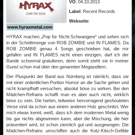
VÖ
: 04.10.2013
Label
: Recent Records
Webseite
:
www.hyraxmetal.com
HYRAX machen „Pop für Nicht-Schwangere“ und sehen sich
in der Schnittmenge von ROB ZOMBIE und IN FLAMES. Da
ROB ZOMBIE genau 4 Songs geschrieben hat, die mir
gefallen und IN FLAMES nicht einen einzigen, darf ich der
Bande schonmal gratulieren, denn somit steht sie in meiner
Gunst schon mal über den genannten Megasellern.
Der Pluspunkt der Band aus Nürnberg ist nämlich, dass sie
mit einer ordentlichen Portion Humor an die Sache gehen und
nicht krampfhaft versuchen, absolut böse zu wirken. Bei den
Mädchen-Refrains schafft man es aber auch nicht, wirklich
böse zu sein. Die harten, teilweise hervorragend geshouteten
Verse sind da schon aus einem anderen Holz geschnitzt. Wer
mich etwas kennt, weiß, dass ich dem modernen Metal wenig
bis gar nichts abgewinnen kann, aber die Mischung, die hier
präsentiert wird, ist schon ziemlich gut und ausgewogen. Die
Mädchen-Refrains umschiffen auch die Kotz-Kitsch-Gefilde