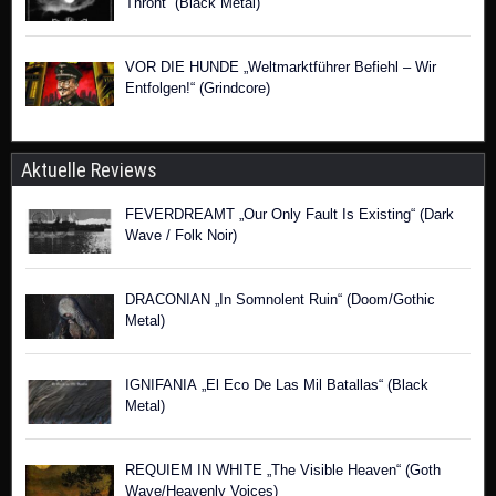
Thront“ (Black Metal)
VOR DIE HUNDE „Weltmarktführer Befiehl – Wir
Entfolgen!“ (Grindcore)
Aktuelle Reviews
FEVERDREAMT „Our Only Fault Is Existing“ (Dark
Wave / Folk Noir)
DRACONIAN „In Somnolent Ruin“ (Doom/Gothic
Metal)
IGNIFANIA „El Eco De Las Mil Batallas“ (Black
Metal)
REQUIEM IN WHITE „The Visible Heaven“ (Goth
Wave/Heavenly Voices)