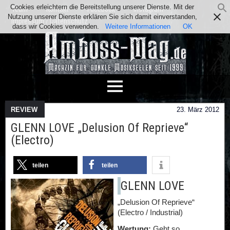
Cookies erleichtern die Bereitstellung unserer Dienste. Mit der
Team
Kontakt
Facebook
Instagram
Nutzung unserer Dienste erklären Sie sich damit einverstanden,
Impressum / Datenschutz
dass wir Cookies verwenden.
Weitere Informationen
OK
REVIEW
23. März 2012
GLENN LOVE „Delusion Of Reprieve“
(Electro)
teilen
teilen
GLENN LOVE
„Delusion Of Reprieve“
(Electro / Industrial)
Wertung:
Geht so