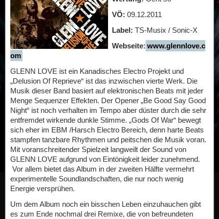
VÖ:
09.12.2011
Label:
TS-Musix / Sonic-X
Webseite:
www.glennlove.c
om
GLENN LOVE ist ein Kanadisches Electro Projekt und
„Delusion Of Reprieve“ ist das inzwischen vierte Werk. Die
Musik dieser Band basiert auf elektronischen Beats mit jeder
Menge Sequenzer Effekten. Der Opener „Be Good Say Good
Night“ ist noch verhalten im Tempo aber düster durch die sehr
entfremdet wirkende dunkle Stimme. „Gods Of War“ bewegt
sich eher im EBM /Harsch Electro Bereich, denn harte Beats
stampfen tanzbare Rhythmen und peitschen die Musik voran.
Mit voranschreitender Spielzeit langweilt der Sound von
GLENN LOVE aufgrund von Eintönigkeit leider zunehmend.
Vor allem bietet das Album in der zweiten Hälfte vermehrt
experimentelle Soundlandschaften, die nur noch wenig
Energie versprühen.
Um dem Album noch ein bisschen Leben einzuhauchen gibt
es zum Ende nochmal drei Remixe, die von befreundeten