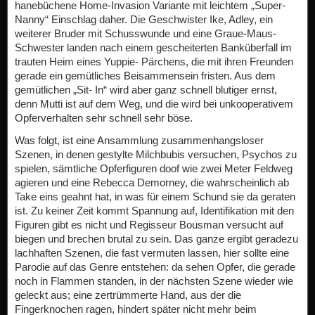
hanebüchene Home-Invasion Variante mit leichtem „Super-
Nanny“ Einschlag daher. Die Geschwister Ike, Adley, ein
weiterer Bruder mit Schusswunde und eine Graue-Maus-
Schwester landen nach einem gescheiterten Banküberfall im
trauten Heim eines Yuppie- Pärchens, die mit ihren Freunden
gerade ein gemütliches Beisammensein fristen. Aus dem
gemütlichen „Sit- In“ wird aber ganz schnell blutiger ernst,
denn Mutti ist auf dem Weg, und die wird bei unkooperativem
Opferverhalten sehr schnell sehr böse.
Was folgt, ist eine Ansammlung zusammenhangsloser
Szenen, in denen gestylte Milchbubis versuchen, Psychos zu
spielen, sämtliche Opferfiguren doof wie zwei Meter Feldweg
agieren und eine Rebecca Demorney, die wahrscheinlich ab
Take eins geahnt hat, in was für einem Schund sie da geraten
ist. Zu keiner Zeit kommt Spannung auf, Identifikation mit den
Figuren gibt es nicht und Regisseur Bousman versucht auf
biegen und brechen brutal zu sein. Das ganze ergibt geradezu
lachhaften Szenen, die fast vermuten lassen, hier sollte eine
Parodie auf das Genre entstehen: da sehen Opfer, die gerade
noch in Flammen standen, in der nächsten Szene wieder wie
geleckt aus; eine zertrümmerte Hand, aus der die
Fingerknochen ragen, hindert später nicht mehr beim