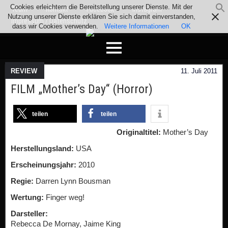
Cookies erleichtern die Bereitstellung unserer Dienste. Mit der
Team
Kontakt
Facebook
Instagram
Nutzung unserer Dienste erklären Sie sich damit einverstanden,
Impressum / Datenschutz
dass wir Cookies verwenden.
Weitere Informationen
OK
REVIEW
11. Juli 2011
FILM „Mother’s Day“ (Horror)
teilen
teilen
Originaltitel:
Mother’s Day
Herstellungsland:
USA
Erscheinungsjahr:
2010
Regie:
Darren Lynn Bousman
Wertung:
Finger weg!
Darsteller:
Rebecca De Mornay, Jaime King