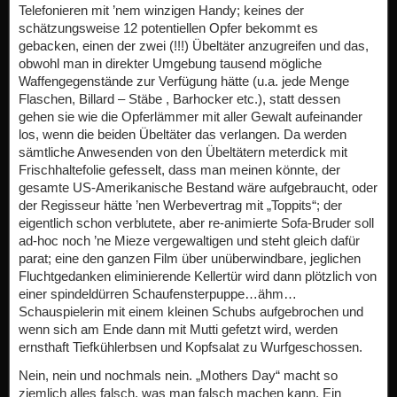
Telefonieren mit ’nem winzigen Handy; keines der
schätzungsweise 12 potentiellen Opfer bekommt es
gebacken, einen der zwei (!!!) Übeltäter anzugreifen und das,
obwohl man in direkter Umgebung tausend mögliche
Waffengegenstände zur Verfügung hätte (u.a. jede Menge
Flaschen, Billard – Stäbe , Barhocker etc.), statt dessen
gehen sie wie die Opferlämmer mit aller Gewalt aufeinander
los, wenn die beiden Übeltäter das verlangen. Da werden
sämtliche Anwesenden von den Übeltätern meterdick mit
Frischhaltefolie gefesselt, dass man meinen könnte, der
gesamte US-Amerikanische Bestand wäre aufgebraucht, oder
der Regisseur hätte ’nen Werbevertrag mit „Toppits“; der
eigentlich schon verblutete, aber re-animierte Sofa-Bruder soll
ad-hoc noch ’ne Mieze vergewaltigen und steht gleich dafür
parat; eine den ganzen Film über unüberwindbare, jeglichen
Fluchtgedanken eliminierende Kellertür wird dann plötzlich von
einer spindeldürren Schaufensterpuppe…ähm…
Schauspielerin mit einem kleinen Schubs aufgebrochen und
wenn sich am Ende dann mit Mutti gefetzt wird, werden
ernsthaft Tiefkühlerbsen und Kopfsalat zu Wurfgeschossen.
Nein, nein und nochmals nein. „Mothers Day“ macht so
ziemlich alles falsch, was man falsch machen kann. Ein