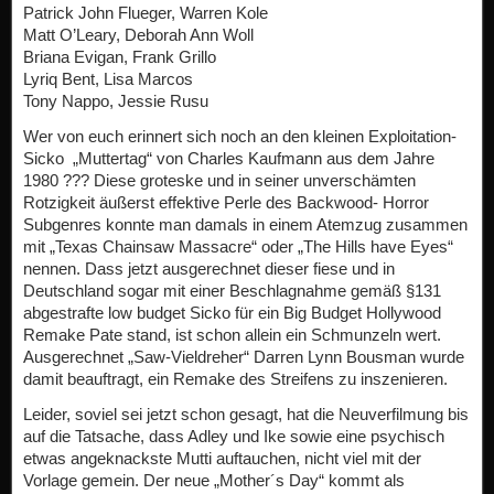
Patrick John Flueger, Warren Kole
Matt O’Leary, Deborah Ann Woll
Briana Evigan, Frank Grillo
Lyriq Bent, Lisa Marcos
Tony Nappo, Jessie Rusu
Wer von euch erinnert sich noch an den kleinen Exploitation-
Sicko „Muttertag“ von Charles Kaufmann aus dem Jahre
1980 ??? Diese groteske und in seiner unverschämten
Rotzigkeit äußerst effektive Perle des Backwood- Horror
Subgenres konnte man damals in einem Atemzug zusammen
mit „Texas Chainsaw Massacre“ oder „The Hills have Eyes“
nennen. Dass jetzt ausgerechnet dieser fiese und in
Deutschland sogar mit einer Beschlagnahme gemäß §131
abgestrafte low budget Sicko für ein Big Budget Hollywood
Remake Pate stand, ist schon allein ein Schmunzeln wert.
Ausgerechnet „Saw-Vieldreher“ Darren Lynn Bousman wurde
damit beauftragt, ein Remake des Streifens zu inszenieren.
Leider, soviel sei jetzt schon gesagt, hat die Neuverfilmung bis
auf die Tatsache, dass Adley und Ike sowie eine psychisch
etwas angeknackste Mutti auftauchen, nicht viel mit der
Vorlage gemein. Der neue „Mother´s Day“ kommt als