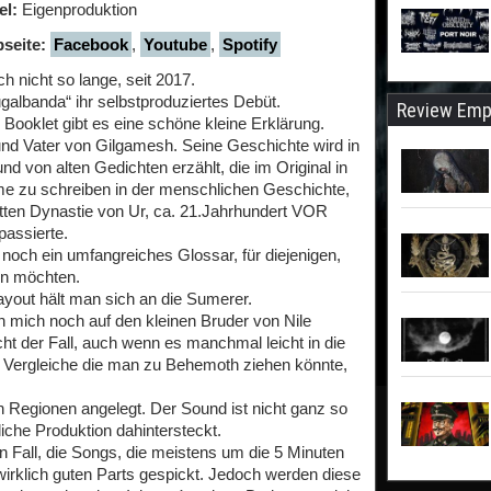
el:
Eigenproduktion
seite:
Facebook
,
Youtube
,
Spotify
 nicht so lange, seit 2017.
ugalbanda“ ihr selbstproduziertes Debüt.
Review Emp
 Booklet gibt es eine schöne kleine Erklärung.
und Vater von Gilgamesh. Seine Geschichte wird in
d von alten Gedichten erzählt, die im Original in
eme zu schreiben in der menschlichen Geschichte,
itten Dynastie von Ur, ca. 21.Jahrhundert VOR
passierte.
noch ein umfangreiches Glossar, für diejenigen,
gen möchten.
ayout hält man sich an die Sumerer.
 mich noch auf den kleinen Bruder von Nile
cht der Fall, auch wenn es manchmal leicht in die
h Vergleiche die man zu Behemoth ziehen könnte,
n Regionen angelegt. Der Sound ist nicht ganz so
iche Produktion dahintersteckt.
en Fall, die Songs, die meistens um die 5 Minuten
irklich guten Parts gespickt. Jedoch werden diese