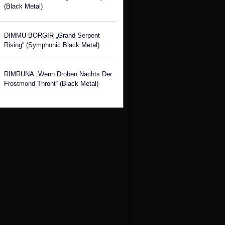
(Black Metal)
DIMMU BORGIR „Grand Serpent
Rising“ (Symphonic Black Metal)
RIMRUNA „Wenn Droben Nachts Der
Frostmond Thront“ (Black Metal)