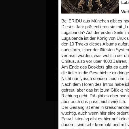
Lab
Web
Bei ERIDU aus München gibt es noch
Dieses Jahr präsentieren sie mit „L
Lugalbanda? Auf der ersten Seite im
Lugalbanda ist der König von Uruk 
den 10 Tracks dieses Albums aufgrun
cuneiform, einer der ältesten Syst
verfasst wurden, was wohl in der dr
Chritus, also vor über 4000 Jahren, 
Am Ende des Booklets gibt es auch 
die tiefer in die Geschichte eindrin
Nicht nur lyrisch sondern auch im L
Nach dem Hören des Intros habe ich
gefreut, aber das ist (zum Glück) ni
Richtung geht. DA gibt es eher noc
aber auch das passt nicht wirklich.
Der Gesang ist eher in kreischende
wuchtig, auch wenn hier eine ordentl
Easy Listening gibt es hier auf kein
dauern, sind sehr kompakt und mit w