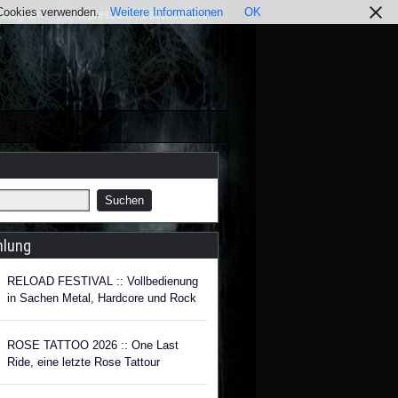
r Cookies verwenden.
Weitere Informationen
OK
nstagram
Impressum / Datenschutz
hlung
RELOAD FESTIVAL :: Vollbedienung
in Sachen Metal, Hardcore und Rock
ROSE TATTOO 2026 :: One Last
Ride, eine letzte Rose Tattour