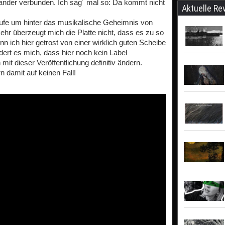
nander verbunden. Ich sag´ mal so: Da kommt nicht
Aktuelle Re
läufe um hinter das musikalische Geheimnis von
hr überzeugt mich die Platte nicht, dass es zu so
 ich hier getrost von einer wirklich guten Scheibe
ert es mich, dass hier noch kein Label
mit dieser Veröffentlichung definitiv ändern.
 damit auf keinen Fall!