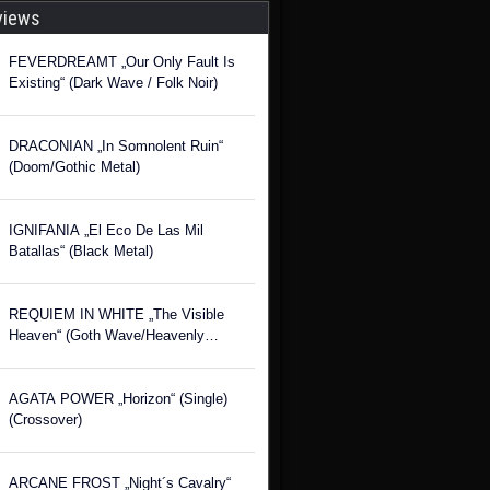
views
FEVERDREAMT „Our Only Fault Is
Existing“ (Dark Wave / Folk Noir)
DRACONIAN „In Somnolent Ruin“
(Doom/Gothic Metal)
IGNIFANIA „El Eco De Las Mil
Batallas“ (Black Metal)
REQUIEM IN WHITE „The Visible
Heaven“ (Goth Wave/Heavenly
Voices)
AGATA POWER „Horizon“ (Single)
(Crossover)
ARCANE FROST „Night´s Cavalry“