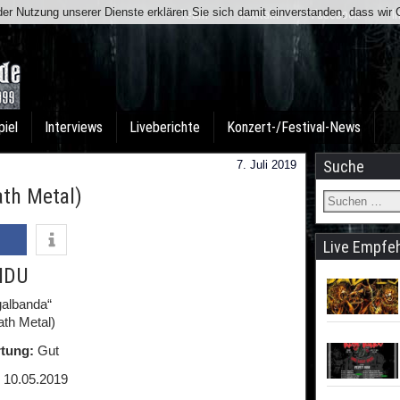
t der Nutzung unserer Dienste erklären Sie sich damit einverstanden, dass wi
Team
Kontakt
Facebook
I
piel
Interviews
Liveberichte
Konzert-/Festival-News
Suche
7. Juli 2019
ath Metal)
Live Empfe
IDU
galbanda“
ath Metal)
tung:
Gut
10.05.2019