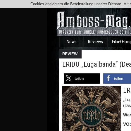
Cookies erleichtern die Bereitstellung unserer Dienste. Mi
News
Reviews
Film+Hörs
REVIEW
ERIDU „Lugalbanda“ (De
teilen
teilen
ER
„Lu
(De
Wer
VÖ: