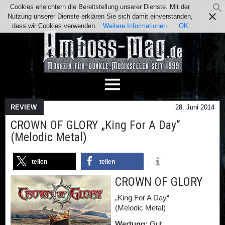
Cookies erleichtern die Bereitstellung unserer Dienste. Mit der
Team
Kontakt
Facebook
Instagram
Nutzung unserer Dienste erklären Sie sich damit einverstanden,
Impressum / Datenschutz
dass wir Cookies verwenden.
Weitere Informationen
OK
REVIEW
28. Juni 2014
CROWN OF GLORY „King For A Day“
(Melodic Metal)
teilen
teilen
CROWN OF GLORY
„King For A Day“
(Melodic Metal)
Wertung:
Gut