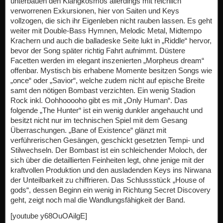
unterbauen den Klangkosmos allerdings mit reichlich
verworrenen Exkursionen, hier von Saiten und Keys
vollzogen, die sich ihr Eigenleben nicht rauben lassen. Es geht
weiter mit Double-Bass Hymnen, Melodic Metal, Midtempo
Krachern und auch die balladeske Seite lukt in „Riddle“ hervor,
bevor der Song später richtig Fahrt aufnimmt. Düstere
Facetten werden im elegant inszenierten „Morpheus dream“
offenbar. Mystisch bis erhabene Momente besitzen Songs wie
„once“ oder „Savior“, welche zudem nicht auf epische Breite
samt den nötigen Bombast verzichten. Ein wenig Stadion
Rock inkl. Oohhooooho gibt es mit „Only Human“. Das
folgende „The Hunter“ ist ein wenig dunkler angehaucht und
besitzt nicht nur im technischen Spiel mit dem Gesang
Überraschungen. „Bane of Existence“ glänzt mit
verführerischen Gesängen, geschickt gesetzten Tempi- und
Stilwechseln. Der Bombast ist ein schleichender Moloch, der
sich über die detaillierten Feinheiten legt, ohne jenige mit der
kraftvollen Produktion und den ausladenden Keys ins Nirwana
der Unteilbarkeit zu chiffrieren. Das Schlussstück „House of
gods“, dessen Beginn ein wenig in Richtung Secret Discovery
geht, zeigt noch mal die Wandlungsfähigkeit der Band.
[youtube y68OuOAilgE]