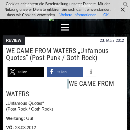
Cookies erleichtern die Bereitstellung unserer Dienste. Mit der
Team
Kontakt
Facebook
Instagram
Nutzung unserer Dienste erklären Sie sich damit einverstanden,
Impressum / Datenschutz
dass wir Cookies verwenden.
Weitere Informationen
OK
REVIEW
23. März 2012
WE CAME FROM WATERS „Unfamous
Quotes“ (Post Punk / Goth Rock)
teilen
teilen
WE CAME FROM
WATERS
„Unfamous Quotes“
(Post Rock / Goth Rock)
Wertung:
Gut
VÖ:
23.03.2012