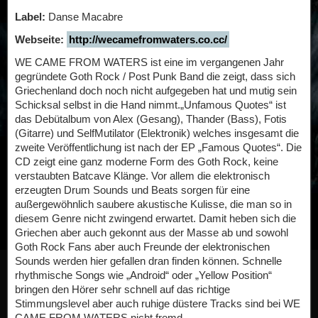
Label:
Danse Macabre
Webseite:
http://wecamefromwaters.co.cc/
WE CAME FROM WATERS ist eine im vergangenen Jahr
gegründete Goth Rock / Post Punk Band die zeigt, dass sich
Griechenland doch noch nicht aufgegeben hat und mutig sein
Schicksal selbst in die Hand nimmt.„Unfamous Quotes“ ist
das Debütalbum von Alex (Gesang), Thander (Bass), Fotis
(Gitarre) und SelfMutilator (Elektronik) welches insgesamt die
zweite Veröffentlichung ist nach der EP „Famous Quotes“. Die
CD zeigt eine ganz moderne Form des Goth Rock, keine
verstaubten Batcave Klänge. Vor allem die elektronisch
erzeugten Drum Sounds und Beats sorgen für eine
außergewöhnlich saubere akustische Kulisse, die man so in
diesem Genre nicht zwingend erwartet. Damit heben sich die
Griechen aber auch gekonnt aus der Masse ab und sowohl
Goth Rock Fans aber auch Freunde der elektronischen
Sounds werden hier gefallen dran finden können. Schnelle
rhythmische Songs wie „Android“ oder „Yellow Position“
bringen den Hörer sehr schnell auf das richtige
Stimmungslevel aber auch ruhige düstere Tracks sind bei WE
CAME FROM WATERS nicht fremd.