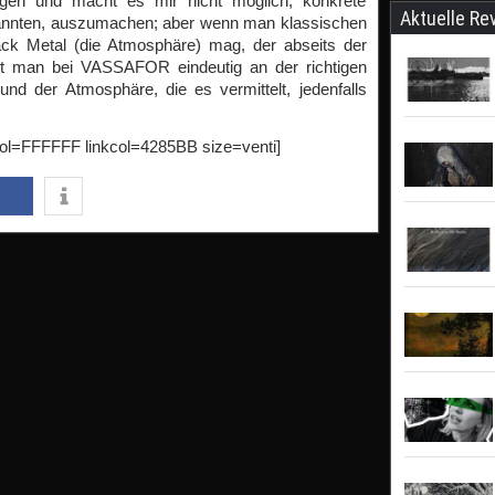
ngen und macht es mir nicht möglich, konkrete
Aktuelle Re
nannten, auszumachen; aber wenn man klassischen
ack Metal (die Atmosphäre) mag, der abseits der
ist man bei VASSAFOR eindeutig an der richtigen
d der Atmosphäre, die es vermittelt, jedenfalls
l=FFFFFF linkcol=4285BB size=venti]