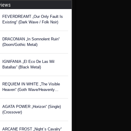
views
FEVERDREAMT „Our Only Fault Is
Existing“ (Dark Wave / Folk Noir)
DRACONIAN „In Somnolent Ruin“
(Doom/Gothic Metal)
IGNIFANIA „El Eco De Las Mil
Batallas“ (Black Metal)
REQUIEM IN WHITE „The Visible
Heaven“ (Goth Wave/Heavenly
Voices)
AGATA POWER „Horizon“ (Single)
(Crossover)
ARCANE FROST „Night´s Cavalry“