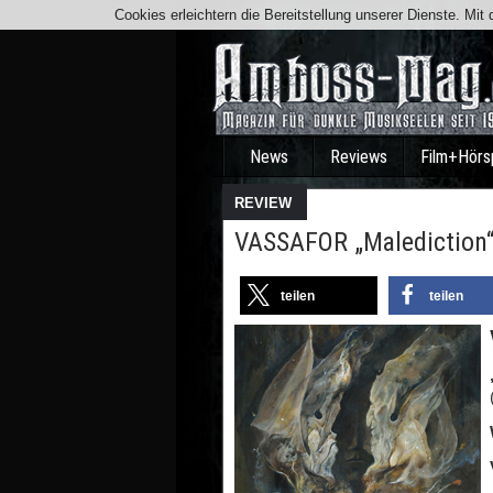
Cookies erleichtern die Bereitstellung unserer Dienste. Mi
News
Reviews
Film+Hörs
REVIEW
VASSAFOR „Malediction“ 
teilen
teilen