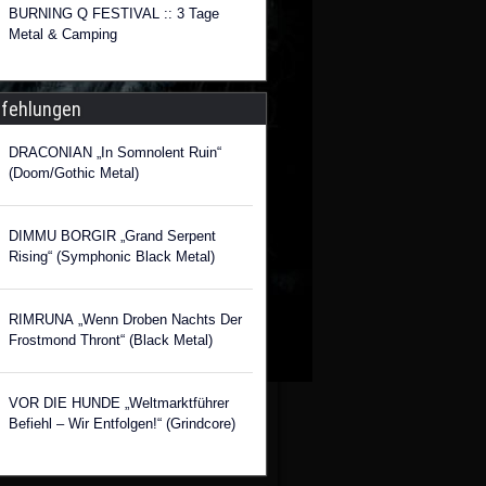
BURNING Q FESTIVAL :: 3 Tage
Metal & Camping
fehlungen
DRACONIAN „In Somnolent Ruin“
(Doom/Gothic Metal)
DIMMU BORGIR „Grand Serpent
Rising“ (Symphonic Black Metal)
RIMRUNA „Wenn Droben Nachts Der
Frostmond Thront“ (Black Metal)
VOR DIE HUNDE „Weltmarktführer
Befiehl – Wir Entfolgen!“ (Grindcore)