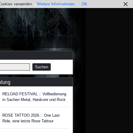
r Cookies verwenden.
Weitere Informationen
OK
nstagram
Impressum / Datenschutz
hlung
RELOAD FESTIVAL :: Vollbedienung
in Sachen Metal, Hardcore und Rock
ROSE TATTOO 2026 :: One Last
Ride, eine letzte Rose Tattour