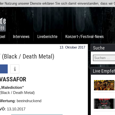
t der Nutzung unserer Dienste erklären Sie sich damit einverstanden, dass wi
Team
Kontakt
Facebook
I
piel
Interviews
Liveberichte
Konzert-/Festival-News
Suche
13. Oktober 2017
(Black / Death Metal)
Live Empfe
VASSAFOR
„Malediction“
(Black / Death Metal)
Wertung
: beeindruckend
VÖ
: 13.10.2017