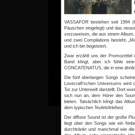
VASSAFOR bestehen seit 1994 (ha
Päuschen eingelegt) und das neuse
vorzuweisen, die aus einem Album, 
und zwei Compilations besteht. „Ma
und ich bin begeistert.
Zwar erzählt uns der Promozette
Band klingt, aber ich fühle e
CONCATENATUS, die in eine ähnlic
Die fünf überlangen Songs scheine
Lovecraft’schen Universums wird die
Tor zur Unterwelt darstellt. Dort wu
sich nun an, dem Hörer den Soun
bieten. Tatsächlich klingt das Alb
dem typischen Teufelsfirlefanz
Der diffuse Sound ist der große Pl
liegt über den Songs wie ein Nebel
durchtränkt und manchmal wie die