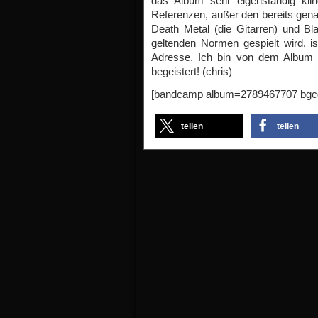
das Album sehr eigenständig kli
Referenzen, außer den bereits ge
Death Metal (die Gitarren) und Bl
geltenden Normen gespielt wird, 
Adresse. Ich bin von dem Album un
begeistert! (chris)
[bandcamp album=2789467707 bgco
teilen
teilen