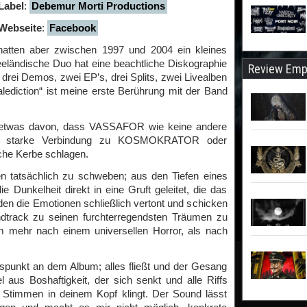
Label
:
Debemur Morti Productions
Webseite
:
Facebook
tten aber zwischen 1997 und 2004 ein kleines
eländische Duo hat eine beachtliche Diskographie
Review Emp
drei Demos, zwei EP’s, drei Splits, zwei Livealben
lediction“ ist meine erste Berührung mit der Band
l etwas davon, dass VASSAFOR wie keine andere
ine starke Verbindung zu KOSMOKRATOR oder
he Kerbe schlagen.
n tatsächlich zu schweben; aus den Tiefen eines
 Dunkelheit direkt in eine Gruft geleitet, die das
rden die Emotionen schließlich vertont und schicken
dtrack zu seinen furchterregendsten Träumen zu
um mehr nach einem universellen Horror, als nach
uspunkt an dem Album; alles fließt und der Gesang
 aus Boshaftigkeit, der sich senkt und alle Riffs
 Stimmen in deinem Kopf klingt. Der Sound lässt