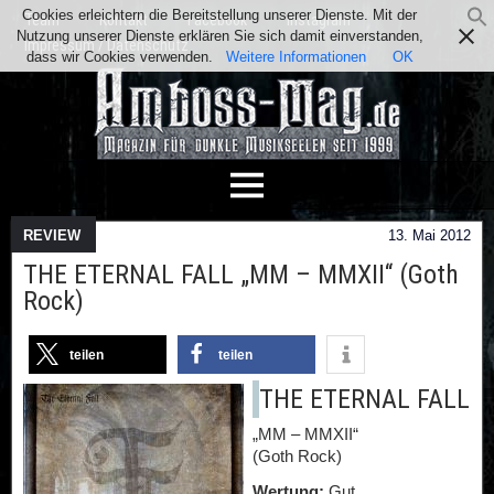
Cookies erleichtern die Bereitstellung unserer Dienste. Mit der
Team
Kontakt
Facebook
Instagram
Nutzung unserer Dienste erklären Sie sich damit einverstanden,
Impressum / Datenschutz
dass wir Cookies verwenden.
Weitere Informationen
OK
REVIEW
13. Mai 2012
THE ETERNAL FALL „MM – MMXII“ (Goth
Rock)
teilen
teilen
THE ETERNAL FALL
„MM – MMXII“
(Goth Rock)
Wertung:
Gut