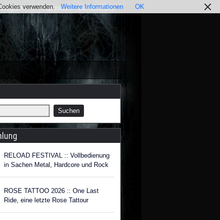
r Cookies verwenden.
Weitere Informationen
OK
nstagram
Impressum / Datenschutz
hlung
RELOAD FESTIVAL :: Vollbedienung
in Sachen Metal, Hardcore und Rock
ROSE TATTOO 2026 :: One Last
Ride, eine letzte Rose Tattour