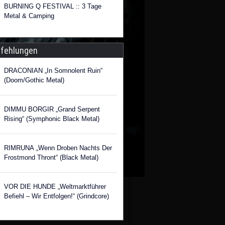
BURNING Q FESTIVAL :: 3 Tage
Metal & Camping
fehlungen
DRACONIAN „In Somnolent Ruin“
(Doom/Gothic Metal)
DIMMU BORGIR „Grand Serpent
Rising“ (Symphonic Black Metal)
RIMRUNA „Wenn Droben Nachts Der
Frostmond Thront“ (Black Metal)
VOR DIE HUNDE „Weltmarktführer
Befiehl – Wir Entfolgen!“ (Grindcore)