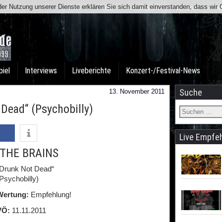
t der Nutzung unserer Dienste erklären Sie sich damit einverstanden, dass wi
Team
Kontakt
Facebook
I
piel
Interviews
Liveberichte
Konzert-/Festival-News
Suche
13. November 2011
Dead“ (Psychobilly)
Live Empfe
THE BRAINS
„Drunk Not Dead“
Psychobilly)
Wertung:
Empfehlung!
VÖ:
11.11.2011