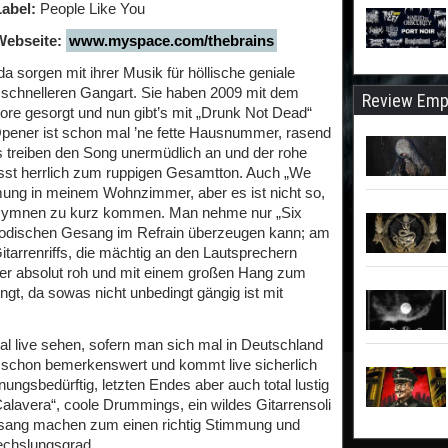
Label:
People Like You
Webseite:
www.myspace.com/thebrains
orgen mit ihrer Musik für höllische geniale
 schnelleren Gangart. Sie haben 2009 mit dem
Review Emp
urore gesorgt und nun gibt’s mit „Drunk Not Dead“
 Opener ist schon mal ’ne fette Hausnummer, rasend
 treiben den Song unermüdlich an und der rohe
st herrlich zum ruppigen Gesamtton. Auch „We
mung in meinem Wohnzimmer, aber es ist nicht so,
ymnen zu kurz kommen. Man nehme nur „Six
lodischen Gesang im Refrain überzeugen kann; am
Gitarrenriffs, die mächtig an den Lautsprechern
der absolut roh und mit einem großen Hang zum
gt, da sowas nicht unbedingt gängig ist mit
al live sehen, sofern man sich mal in Deutschland
st schon bemerkenswert und kommt live sicherlich
ungsbedürftig, letzten Endes aber auch total lustig
alavera“, coole Drummings, ein wildes Gitarrensoli
Gesang machen zum einen richtig Stimmung und
echslungsgrad.