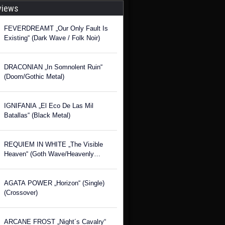
views
FEVERDREAMT „Our Only Fault Is
Existing“ (Dark Wave / Folk Noir)
DRACONIAN „In Somnolent Ruin“
(Doom/Gothic Metal)
IGNIFANIA „El Eco De Las Mil
Batallas“ (Black Metal)
REQUIEM IN WHITE „The Visible
Heaven“ (Goth Wave/Heavenly
Voices)
AGATA POWER „Horizon“ (Single)
(Crossover)
ARCANE FROST „Night´s Cavalry“