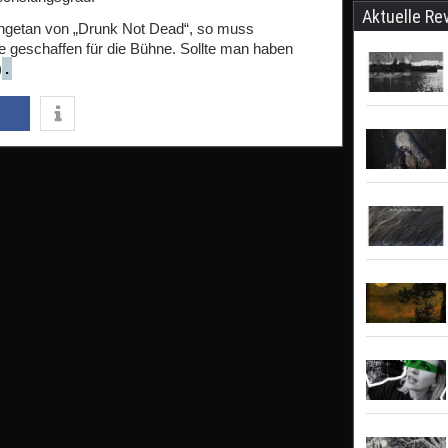
Aktuelle Re
angetan von „Drunk Not Dead“, so muss
ie geschaffen für die Bühne. Sollte man haben
)
.