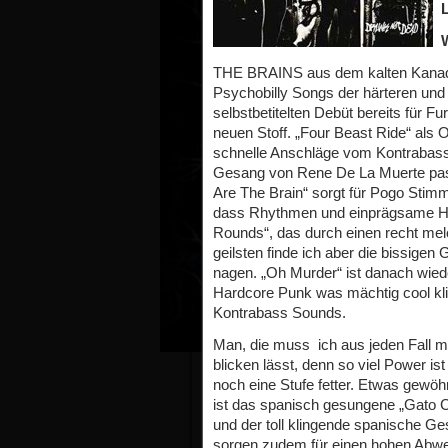
THE BRAINS aus dem kalten Kanada s
Psychobilly Songs der härteren und
selbstbetitelten Debüt bereits für F
neuen Stoff. „Four Beast Ride“ als
schnelle Anschläge vom Kontrabass
Gesang von Rene De La Muerte pas
Are The Brain“ sorgt für Pogo Stim
dass Rhythmen und einprägsame H
Rounds“, das durch einen recht me
geilsten finde ich aber die bissigen 
nagen. „Oh Murder“ ist danach wie
Hardcore Punk was mächtig cool klin
Kontrabass Sounds.
Man, die muss ich aus jeden Fall m
blicken lässt, denn so viel Power i
noch eine Stufe fetter. Etwas gewöhn
ist das spanisch gesungene „Gato C
und der toll klingende spanische 
sorgen zudem für einen hohen Abw