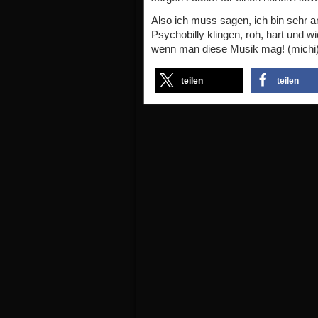
Also ich muss sagen, ich bin sehr 
Psychobilly klingen, roh, hart und w
wenn man diese Musik mag! (michi
teilen
teilen