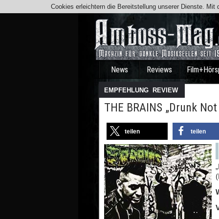
Cookies erleichtern die Bereitstellung unserer Dienste. Mi
News
Reviews
Film+Hörs
EMPFEHLUNG
,
REVIEW
THE BRAINS „Drunk Not 
teilen
teilen
(