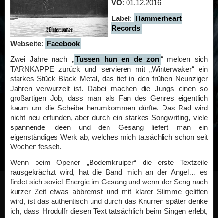
VÖ
: 01.12.2016
Label
:
Hammerheart
Records
Webseite
:
Facebook
Zwei Jahre nach „
Tussen hun en de zon
“ melden sich
TARNKAPPE zurück und servieren mit „Winterwaker“ ein
starkes Stück Black Metal, das tief in den frühen Neunziger
Jahren verwurzelt ist. Dabei machen die Jungs einen so
großartigen Job, dass man als Fan des Genres eigentlich
kaum um die Scheibe herumkommen dürfte. Das Rad wird
nicht neu erfunden, aber durch ein starkes Songwriting, viele
spannende Ideen und den Gesang liefert man ein
eigenständiges Werk ab, welches mich tatsächlich schon seit
Wochen fesselt.
Wenn beim Opener „Bodemkruiper“ die erste Textzeile
rausgekrächzt wird, hat die Band mich an der Angel… es
findet sich soviel Energie im Gesang und wenn der Song nach
kurzer Zeit etwas abbremst und mit klarer Stimme gelitten
wird, ist das authentisch und durch das Knurren später denke
ich, dass Hrodulfr diesen Text tatsächlich beim Singen erlebt,