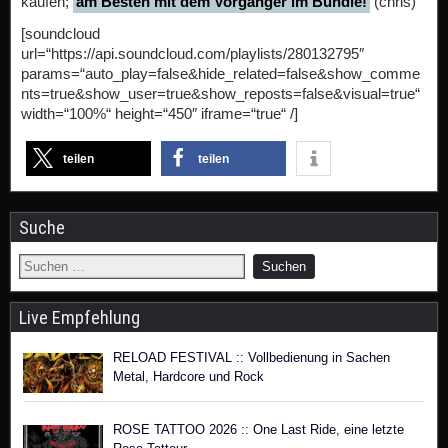
kaufen;
am Besten mit dem Vorgänger im Bundle!
(chris)
[soundcloud
url=“https://api.soundcloud.com/playlists/280132795″
params=“auto_play=false&hide_related=false&show_comme
nts=true&show_user=true&show_reposts=false&visual=true“
width=“100%“ height=“450″ iframe=“true“ /]
teilen
teilen
Suche
Live Empfehlung
RELOAD FESTIVAL :: Vollbedienung in Sachen
Metal, Hardcore und Rock
ROSE TATTOO 2026 :: One Last Ride, eine letzte