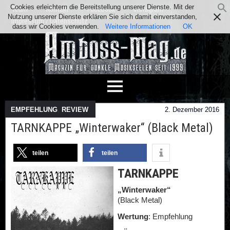
Cookies erleichtern die Bereitstellung unserer Dienste. Mit der
Team
Kontakt
Facebook
Instagram
Nutzung unserer Dienste erklären Sie sich damit einverstanden,
Impressum / Datenschutz
dass wir Cookies verwenden.
Weitere Informationen
OK
EMPFEHLUNG
,
REVIEW
2. Dezember 2016
TARNKAPPE „Winterwaker“ (Black Metal)
teilen
teilen
TARNKAPPE
„Winterwaker“
(Black Metal)
Wertung
: Empfehlung