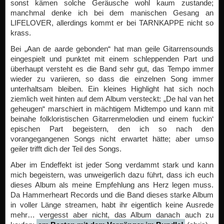
sonst kämen solche Geräusche wohl kaum zustande;
manchmal denke ich bei dem manischen Gesang an
LIFELOVER, allerdings kommt er bei TARNKAPPE nicht so
krass.
Bei „Aan de aarde gebonden“ hat man geile Gitarrensounds
eingespielt und punktet mit einem schleppenden Part und
überhaupt versteht es die Band sehr gut, das Tempo immer
wieder zu variieren, so dass die einzelnen Song immer
unterhaltsam bleiben. Ein kleines Highlight hat sich noch
ziemlich weit hinten auf dem Album versteckt: „De hal van het
geheugen“ marschiert in mächtigem Midtempo und kann mit
beinahe folkloristischen Gitarrenmelodien und einem fuckin‘
epischen Part begeistern, den ich so nach den
vorangegangenen Songs nicht erwartet hätte; aber umso
geiler trifft dich der Teil des Songs.
Aber im Endeffekt ist jeder Song verdammt stark und kann
mich begeistern, was unweigerlich dazu führt, dass ich euch
dieses Album als meine Empfehlung ans Herz legen muss.
Da Hammerheart Records und die Band dieses starke Album
in voller Länge streamen, habt ihr eigentlich keine Ausrede
mehr… vergesst aber nicht, das Album danach auch zu