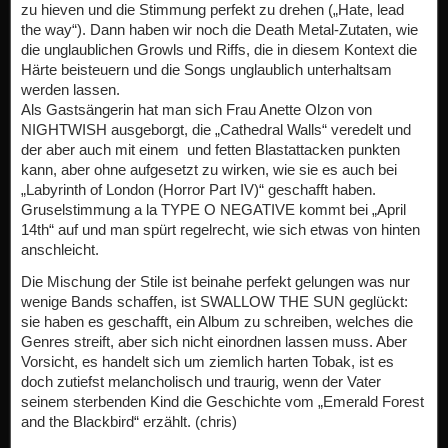
zu hieven und die Stimmung perfekt zu drehen („Hate, lead
the way“). Dann haben wir noch die Death Metal-Zutaten, wie
die unglaublichen Growls und Riffs, die in diesem Kontext die
Härte beisteuern und die Songs unglaublich unterhaltsam
werden lassen.
Als Gastsängerin hat man sich Frau Anette Olzon von
NIGHTWISH ausgeborgt, die „Cathedral Walls“ veredelt und
der aber auch mit einem und fetten Blastattacken punkten
kann, aber ohne aufgesetzt zu wirken, wie sie es auch bei
„Labyrinth of London (Horror Part IV)“ geschafft haben.
Gruselstimmung a la TYPE O NEGATIVE kommt bei „April
14th“ auf und man spürt regelrecht, wie sich etwas von hinten
anschleicht.
Die Mischung der Stile ist beinahe perfekt gelungen was nur
wenige Bands schaffen, ist SWALLOW THE SUN geglückt:
sie haben es geschafft, ein Album zu schreiben, welches die
Genres streift, aber sich nicht einordnen lassen muss. Aber
Vorsicht, es handelt sich um ziemlich harten Tobak, ist es
doch zutiefst melancholisch und traurig, wenn der Vater
seinem sterbenden Kind die Geschichte vom „Emerald Forest
and the Blackbird“ erzählt. (chris)