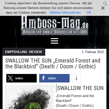
Cookies erleichtern die Bereitstellung unserer Dienste. Mit der
Team
Kontakt
Facebook
Instagram
Nutzung unserer Dienste erklären Sie sich damit einverstanden,
Impressum / Datenschutz
dass wir Cookies verwenden.
Weitere Informationen
OK
EMPFEHLUNG
,
REVIEW
1. Februar 2012
SWALLOW THE SUN „Emerald Forest and
the Blackbird“ (Death / Doom / Gothic)
teilen
teilen
SWALLOW THE SUN
„Emerald Forest and the
Blackbird“
(Death / Doom / Gothic)