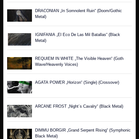
DRACONIAN „In Somnolent Ruin“ (Doom/Gothic
Metal)
IGNIFANIA „El Eco De Las Mil Batallas“ (Black
Metal)
REQUIEM IN WHITE „The Visible Heaven“ (Goth
Wave/Heavenly Voices)
AGATA POWER „Horizon“ (Single) (Crossover)
ARCANE FROST „Night´s Cavalry“ (Black Metal)
DIMMU BORGIR „Grand Serpent Rising“ (Symphonic
Black Metal)