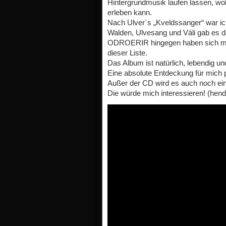
Hintergrundmusik laufen lassen, wobe
erleben kann.
Nach Ulver´s „Kveldssanger“ war ic
Walden, Ulvesang und Váli gab es da 
ODROERIR hingegen haben sich mit 
dieser Liste.
Das Album ist natürlich, lebendig un
Eine absolute Entdeckung für mich p
Außer der CD wird es auch noch ei
Die würde mich interessieren! (hend