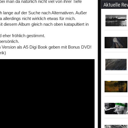
i man da natürlich nicht viel von ihrer Tiefe
Aktuelle Re
h lange auf der Suche nach Alternativen. Außer
allerdings nicht wirklich etwas für mich.
diesem Album gleich nach oben katapultiert in
d eher fröhlich gestimmt.
ersönlich.
n Version als A5 Digi Book geben mit Bonus DVD!
rik)