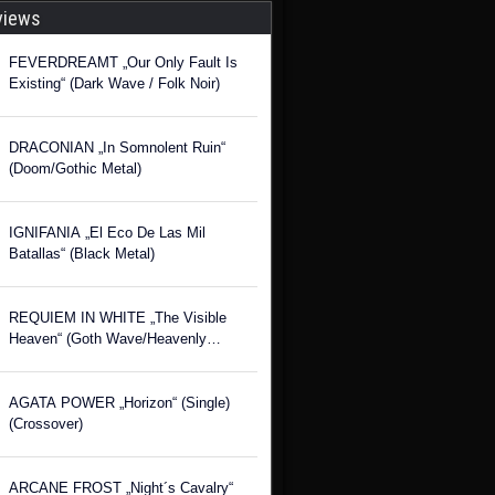
views
FEVERDREAMT „Our Only Fault Is
Existing“ (Dark Wave / Folk Noir)
DRACONIAN „In Somnolent Ruin“
(Doom/Gothic Metal)
IGNIFANIA „El Eco De Las Mil
Batallas“ (Black Metal)
REQUIEM IN WHITE „The Visible
Heaven“ (Goth Wave/Heavenly
Voices)
AGATA POWER „Horizon“ (Single)
(Crossover)
ARCANE FROST „Night´s Cavalry“