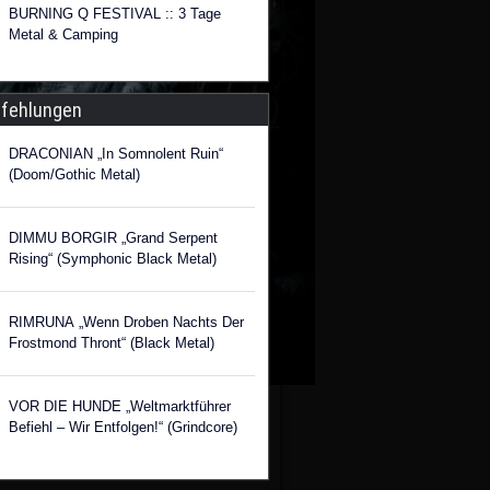
BURNING Q FESTIVAL :: 3 Tage
Metal & Camping
fehlungen
DRACONIAN „In Somnolent Ruin“
(Doom/Gothic Metal)
DIMMU BORGIR „Grand Serpent
Rising“ (Symphonic Black Metal)
RIMRUNA „Wenn Droben Nachts Der
Frostmond Thront“ (Black Metal)
VOR DIE HUNDE „Weltmarktführer
Befiehl – Wir Entfolgen!“ (Grindcore)