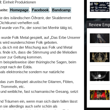
l:
Einheit Produktionen
eite:
Homepage
,
Facebook
,
Bandcamp
e des isländischen Óðrœrir, der Skaldenmet
ichtkunst verhelfen soll.
Review Emp
urde von Fix, der sonst bei Menhir tätig ist,
 wurde Folk Metal gespielt, auf „Das Erbe Unserer
es wird wunderschöner Folk geboten.
 da ich mit der Mischung aus Folk und Metal
 finde ich, dass die Stimmung und die Melodien
esser zur Geltung kommen.
um beispielsweise über thüringische Sagen, beim
nzept nach der Edda.
als elektronische sondern nur natürliche
as zum Beispiel: akustische Gitarren, Flöten,
 Trommeln, etc.
und weibliche, fast schamanische Gesang, setzt
d Träumen ein, wenn man sich darin fallen lässt
 sie allerdings auch sehr schön als