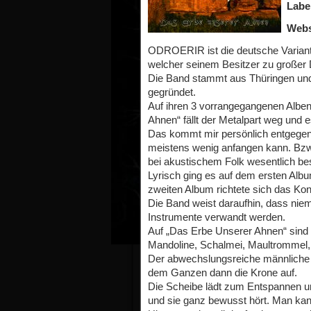
Labe
Webs
ODROERIR ist die deutsche Variant
welcher seinem Besitzer zu großer D
Die Band stammt aus Thüringen und w
gegründet.
Auf ihren 3 vorrangegangenen Alben
Ahnen“ fällt der Metalpart weg und 
Das kommt mir persönlich entgegen,
meistens wenig anfangen kann. Bzw.
bei akustischem Folk wesentlich b
Lyrisch ging es auf dem ersten Alb
zweiten Album richtete sich das Ko
Die Band weist daraufhin, dass niem
Instrumente verwandt werden.
Auf „Das Erbe Unserer Ahnen“ sind d
Mandoline, Schalmei, Maultrommel,
Der abwechslungsreiche männliche 
dem Ganzen dann die Krone auf.
Die Scheibe lädt zum Entspannen un
und sie ganz bewusst hört. Man kann