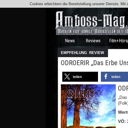
Cookies erleichtern die Bereitstellung unserer Dienste. Mi
News
Reviews
Film+Hörs
EMPFEHLUNG
,
REVIEW
ODROERIR „Das Erbe Uns
teilen
teilen
OD
„Das
(Folk
Wert
VÖ:
2