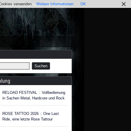
r Cookies verwenden.
Weitere Informationen
OK
nstagram
Impressum / Datenschutz
hlung
RELOAD FESTIVAL :: Vollbedienung
in Sachen Metal, Hardcore und Rock
ROSE TATTOO 2026 :: One Last
Ride, eine letzte Rose Tattour