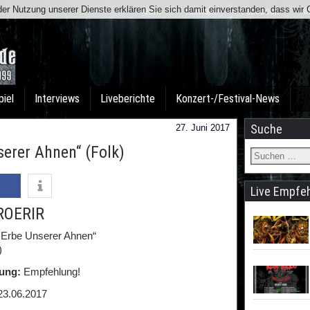
t der Nutzung unserer Dienste erklären Sie sich damit einverstanden, dass wi
Team
Kontakt
Facebook
I
piel
Interviews
Liveberichte
Konzert-/Festival-News
Suche
27. Juni 2017
erer Ahnen“ (Folk)
Live Empfe
ROERIR
 Erbe Unserer Ahnen“
)
ung:
Empfehlung!
3.06.2017