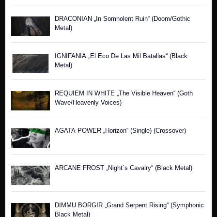
DRACONIAN „In Somnolent Ruin“ (Doom/Gothic
Metal)
IGNIFANIA „El Eco De Las Mil Batallas“ (Black
Metal)
REQUIEM IN WHITE „The Visible Heaven“ (Goth
Wave/Heavenly Voices)
AGATA POWER „Horizon“ (Single) (Crossover)
ARCANE FROST „Night´s Cavalry“ (Black Metal)
DIMMU BORGIR „Grand Serpent Rising“ (Symphonic
Black Metal)