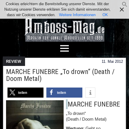
Cookies erleichtern die Bereitstellung unserer Dienste. Mit der
Team
Kontakt
Facebook
Instagram
Nutzung unserer Dienste erklären Sie sich damit einverstanden,
Impressum / Datenschutz
dass wir Cookies verwenden.
Weitere Informationen
OK
REVIEW
11. Mai 2012
MARCHE FUNEBRE „To drown“ (Death /
Doom Metal)
teilen
teilen
MARCHE FUNEBRE
„To drown“
(Death / Doom Metal)
Wertung
: Geht so