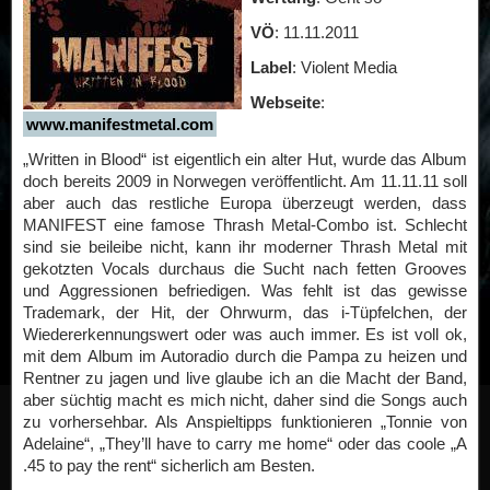
VÖ
: 11.11.2011
Label
: Violent Media
Webseite
:
www.manifestmetal.com
„Written in Blood“ ist eigentlich ein alter Hut, wurde das Album
doch bereits 2009 in Norwegen veröffentlicht. Am 11.11.11 soll
aber auch das restliche Europa überzeugt werden, dass
MANIFEST eine famose Thrash Metal-Combo ist. Schlecht
sind sie beileibe nicht, kann ihr moderner Thrash Metal mit
gekotzten Vocals durchaus die Sucht nach fetten Grooves
und Aggressionen befriedigen. Was fehlt ist das gewisse
Trademark, der Hit, der Ohrwurm, das i-Tüpfelchen, der
Wiedererkennungswert oder was auch immer. Es ist voll ok,
mit dem Album im Autoradio durch die Pampa zu heizen und
Rentner zu jagen und live glaube ich an die Macht der Band,
aber süchtig macht es mich nicht, daher sind die Songs auch
zu vorhersehbar. Als Anspieltipps funktionieren „Tonnie von
Adelaine“, „They’ll have to carry me home“ oder das coole „A
.45 to pay the rent“ sicherlich am Besten.