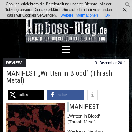
Cookies erleichtern die Bereitstellung unserer Dienste. Mit der
Team
Kontakt
Facebook
Instagram
Nutzung unserer Dienste erklären Sie sich damit einverstanden,
Impressum / Datenschutz
dass wir Cookies verwenden.
Weitere Informationen
OK
REVIEW
9. Dezember 2011
MANIFEST „Written in Blood“ (Thrash
Metal)
teilen
teilen
MANIFEST
„Written in Blood“
(Thrash Metal)
Wertung
: Geht so