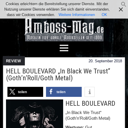
Cookies erleichtern die Bereitstellung unserer Dienste. Mit der
Team
Kontakt
Facebook
Instagram
Nutzung unserer Dienste erklären Sie sich damit einverstanden,
Impressum / Datenschutz
dass wir Cookies verwenden.
Weitere Informationen
OK
REVIEW
20. September 2018
HELL BOULEVARD „In Black We Trust“
(Goth’n’Roll/Goth Metal)
teilen
teilen
HELL BOULEVARD
„In Black We Trust“
(Goth’n’Roll/Goth Metal)
Wertung:
Gut