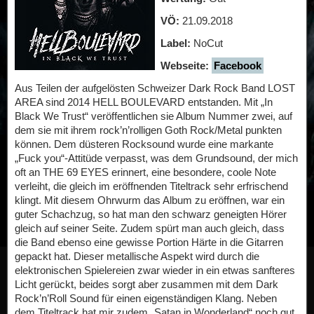
VÖ:
21.09.2018
Label:
NoCut
Webseite:
Facebook
Aus Teilen der aufgelösten Schweizer Dark Rock Band LOST
AREA sind 2014 HELL BOULEVARD entstanden. Mit „In
Black We Trust“ veröffentlichen sie Album Nummer zwei, auf
dem sie mit ihrem rock’n’rolligen Goth Rock/Metal punkten
können. Dem düsteren Rocksound wurde eine markante
„Fuck you“-Attitüde verpasst, was dem Grundsound, der mich
oft an THE 69 EYES erinnert, eine besondere, coole Note
verleiht, die gleich im eröffnenden Titeltrack sehr erfrischend
klingt. Mit diesem Ohrwurm das Album zu eröffnen, war ein
guter Schachzug, so hat man den schwarz geneigten Hörer
gleich auf seiner Seite. Zudem spürt man auch gleich, dass
die Band ebenso eine gewisse Portion Härte in die Gitarren
gepackt hat. Dieser metallische Aspekt wird durch die
elektronischen Spielereien zwar wieder in ein etwas sanfteres
Licht gerückt, beides sorgt aber zusammen mit dem Dark
Rock’n’Roll Sound für einen eigenständigen Klang. Neben
dem Titeltrack hat mir zudem „Satan in Wonderland“ noch gut