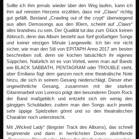
Sollte ich ihm jemals wieder über den Weg laufen, kann ich
ihm auf reinsten Herzens erzählen, dass mir „Claws“ richtig
gut gefällt. Bestand „Crawling out of the crypt“ überwiegend
aus alten Demosongs aus den 80ern, scheint auf „Claws“
alles brandneu zu sein. Der Qualität tut das zum Glück keinen
Abbruch, denn das Album besteht aus fünf großartigen Songs
und keiner einzigen Minute Langeweile. Ich bin mir nicht
sicher, wie man den Stil von EPITAPH Anno 2017 am besten
beschreiben soll, denn sie kochen tatsächlich ihr eigenes
Süppchen. Natürlich ist es von Vorteil, wenn man auf Bands
wie BLACK SABBATH, PENTAGRAM oder TROUBLE steht,
aber Emiliano fügt dem ganzen noch eine theatralische Note
hinzu, die sich in seinem Gesang niederschlägt. Dieser eher
ungewöhnliche Gesang, zusammen mit der starken
Gitarrenarbeit von Lorenzo prägt den besonderen Doom Rock
der Band maßgeblich und entzieht sich ein wenig den
gängigen Schubladen; zudem man den Songs auch jeweils
sehr üppige Spielzeiten gönnt und so den theatralischen
Charakter noch unterstreicht.
Mit „Wicked Lady“ (längster Track des Albums), das schnell
beginnende und dann in herrlichsten Doom abdriftende