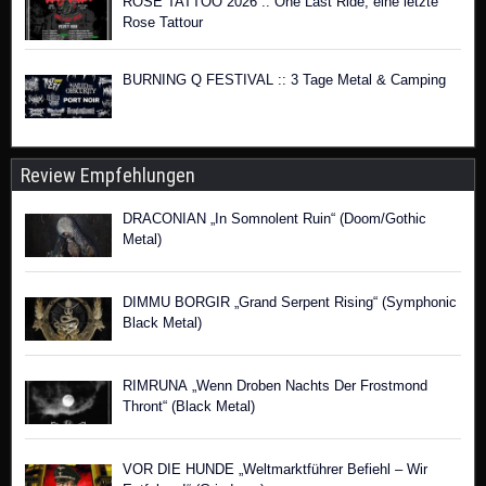
ROSE TATTOO 2026 :: One Last Ride, eine letzte
Rose Tattour
BURNING Q FESTIVAL :: 3 Tage Metal & Camping
Review Empfehlungen
DRACONIAN „In Somnolent Ruin“ (Doom/Gothic
Metal)
DIMMU BORGIR „Grand Serpent Rising“ (Symphonic
Black Metal)
RIMRUNA „Wenn Droben Nachts Der Frostmond
Thront“ (Black Metal)
VOR DIE HUNDE „Weltmarktführer Befiehl – Wir