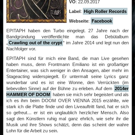
VÖ
: 22.09.2017
Label
:
High Roller Records
Webseite
:
Facebook
EPITAPH haben den Turbo eingelegt. 27 Jahre nach der
Bandgründung veröffentlichte man das Debütalbum
„
Crawling out of the crypt
“ im Jahre 2014 und legt nun den
Nachfolger vor.
EPITAPH sind für mich eine Band, die man Live gesehen
haben muss, denn Frontmann Emiliano ist ein großartiger
Entertainer, was sich weniger in den Ansagen, aber mehr im
Stageacting widerspiegelt. Er untermalt seine Lyrics ganz
wunderbar und es ist eine Wonne, den Verrückten (im
liebevollen Sinne) auf der Bühne zu erleben. Auf dem
2014er
HAMMER OF DOOM
haben sie mich sehr begeistert und als
ich es ihm beim DOOM OVER VIENNA 2015 erzählte, wie
stark ich die Platte finde und den Liveauftritt fand, hat er sich
so gefreut… er ist ein unglaublich herzlicher Mensch. Also
sagt den Künstlern ruhig mal ganz ehrlich, wie sehr ihr die
Musik und ihre Shows schätzt, denn das scheint der wahre
Lohn für die Arbeit zu sein.