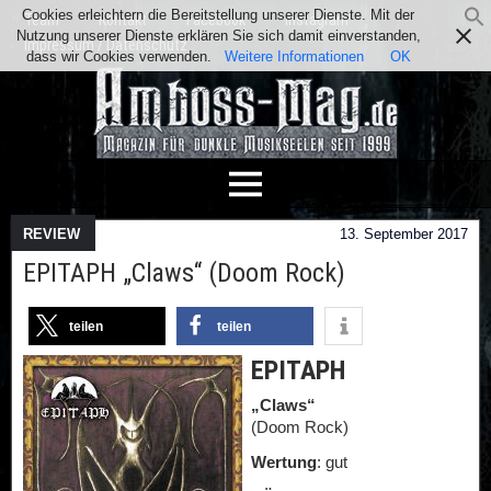
Cookies erleichtern die Bereitstellung unserer Dienste. Mit der
Team
Kontakt
Facebook
Instagram
Nutzung unserer Dienste erklären Sie sich damit einverstanden,
Impressum / Datenschutz
dass wir Cookies verwenden.
Weitere Informationen
OK
REVIEW
13. September 2017
EPITAPH „Claws“ (Doom Rock)
teilen
teilen
EPITAPH
„Claws“
(Doom Rock)
Wertung
: gut