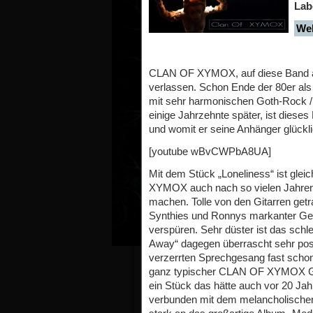
Lab
Web
CLAN OF XYMOX, auf diese Band a
verlassen. Schon Ende der 80er al
mit sehr harmonischen Goth-Rock 
einige Jahrzehnte später, ist diese
und womit er seine Anhänger glück
[youtube wBvCWPbA8UA]
Mit dem Stück „Loneliness“ ist gl
XYMOX auch nach so vielen Jahren 
machen. Tolle von den Gitarren ge
Synthies und Ronnys markanter Ges
verspüren. Sehr düster ist das sch
Away“ dagegen überrascht sehr posit
verzerrten Sprechgesang fast schon w
ganz typischer CLAN OF XYMOX Got
ein Stück das hätte auch vor 20 Ja
verbunden mit dem melancholischen 