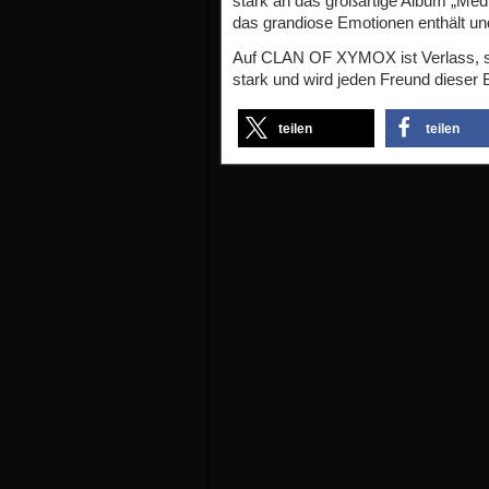
stark an das großartige Album „Med
das grandiose Emotionen enthält und 
Auf CLAN OF XYMOX ist Verlass, sovie
stark und wird jeden Freund dieser 
teilen
teilen