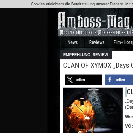
Cookies erleichtern die Bereitstellung unserer Dienste. Mi
News
Reviews
Film+Hörs
EMPFEHLUNG
,
REVIEW
CLAN OF XYMOX „Days Of
teilen
teilen
C
„Da
(Da
Wer
VÖ: