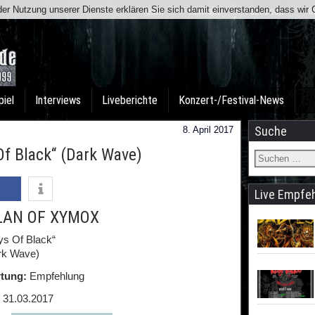
t der Nutzung unserer Dienste erklären Sie sich damit einverstanden, dass wi
Team
Kontakt
Facebook
I
piel
Interviews
Liveberichte
Konzert-/Festival-News
Suche
8. April 2017
 Black“ (Dark Wave)
Live Empfe
LAN OF XYMOX
ys Of Black“
rk Wave)
tung:
Empfehlung
31.03.2017