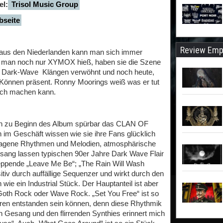
el:
Trisol Music Group
seite
Review Emp
us den Niederlanden kann man sich immer
s man noch nur XYMOX hieß, haben sie die Szene
/ Dark-Wave Klängen verwöhnt und noch heute,
s Können präsent. Ronny Moorings weiß was er tut
lich machen kann.
eich zu Beginn des Album spürbar das CLAN OF
im Geschäft wissen wie sie ihre Fans glücklich
tragene Rhythmen und Melodien, atmosphärische
ang lassen typischen 90er Jahre Dark Wave Flair
leppende „Leave Me Be“; „The Rain Will Wash
iv durch auffällige Sequenzer und wirkt durch den
ie ein Industrial Stück. Der Hauptanteil ist aber
h Rock oder Wave Rock. „Set You Free“ ist so
hren entstanden sein können, denn diese Rhythmik
Gesang und den flirrenden Synthies erinnert mich