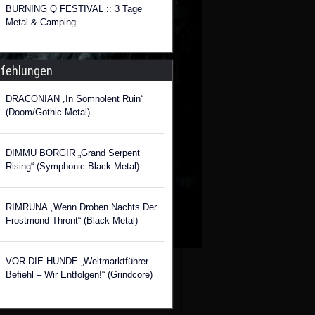
BURNING Q FESTIVAL :: 3 Tage
Metal & Camping
fehlungen
DRACONIAN „In Somnolent Ruin“
(Doom/Gothic Metal)
DIMMU BORGIR „Grand Serpent
Rising“ (Symphonic Black Metal)
RIMRUNA „Wenn Droben Nachts Der
Frostmond Thront“ (Black Metal)
VOR DIE HUNDE „Weltmarktführer
Befiehl – Wir Entfolgen!“ (Grindcore)