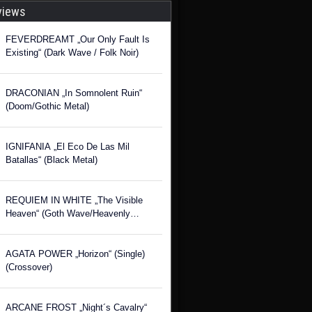
views
FEVERDREAMT „Our Only Fault Is
Existing“ (Dark Wave / Folk Noir)
DRACONIAN „In Somnolent Ruin“
(Doom/Gothic Metal)
IGNIFANIA „El Eco De Las Mil
Batallas“ (Black Metal)
REQUIEM IN WHITE „The Visible
Heaven“ (Goth Wave/Heavenly
Voices)
AGATA POWER „Horizon“ (Single)
(Crossover)
ARCANE FROST „Night´s Cavalry“