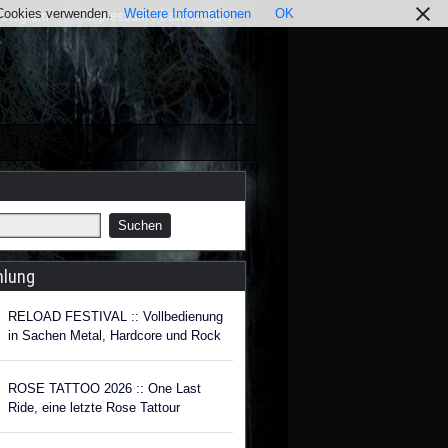
r Cookies verwenden.
Weitere Informationen
OK
nstagram
Impressum / Datenschutz
hlung
RELOAD FESTIVAL :: Vollbedienung
in Sachen Metal, Hardcore und Rock
ROSE TATTOO 2026 :: One Last
Ride, eine letzte Rose Tattour