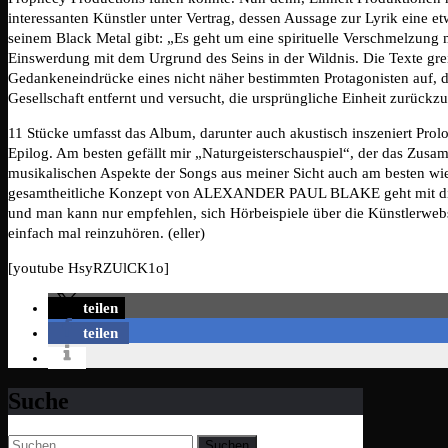
interessanten Künstler unter Vertrag, dessen Aussage zur Lyrik eine e
seinem Black Metal gibt: „Es geht um eine spirituelle Verschmelzung m
Einswerdung mit dem Urgrund des Seins in der Wildnis. Die Texte gre
Gedankeneindrücke eines nicht näher bestimmten Protagonisten auf, d
Gesellschaft entfernt und versucht, die ursprüngliche Einheit zurückz
11 Stücke umfasst das Album, darunter auch akustisch inszeniert Prol
Epilog. Am besten gefällt mir „Naturgeisterschauspiel“, der das Zusam
musikalischen Aspekte der Songs aus meiner Sicht auch am besten wie
gesamtheitliche Konzept von ALEXANDER PAUL BLAKE geht mit di
und man kann nur empfehlen, sich Hörbeispiele über die Künstlerwebs
einfach mal reinzuhören. (eller)
[youtube HsyRZUlCK1o]
teilen
teilen
Suche
Suchen