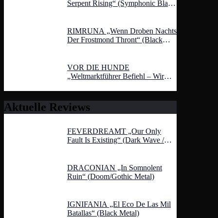
Serpent Rising“ (Symphonic Black
Metal)
RIMRUNA „Wenn Droben Nachts
Der Frostmond Thront“ (Black
Metal)
VOR DIE HUNDE
„Weltmarktführer Befiehl – Wir
Entfolgen!“ (Grindcore)
Aktuelle Reviews
FEVERDREAMT „Our Only
Fault Is Existing“ (Dark Wave /
Folk Noir)
DRACONIAN „In Somnolent
Ruin“ (Doom/Gothic Metal)
IGNIFANIA „El Eco De Las Mil
Batallas“ (Black Metal)