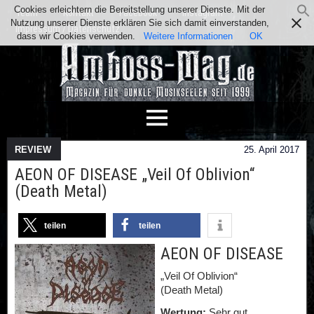
Cookies erleichtern die Bereitstellung unserer Dienste. Mit der
Team
Kontakt
Facebook
Instagram
Nutzung unserer Dienste erklären Sie sich damit einverstanden,
Impressum / Datenschutz
dass wir Cookies verwenden.
Weitere Informationen
OK
REVIEW
25. April 2017
AEON OF DISEASE „Veil Of Oblivion“
(Death Metal)
teilen
teilen
AEON OF DISEASE
„Veil Of Oblivion“
(Death Metal)
Wertung:
Sehr gut