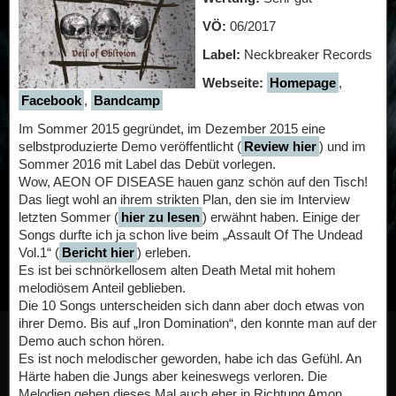
VÖ:
06/2017
Label:
Neckbreaker Records
Webseite:
Homepage
,
Facebook
,
Bandcamp
Im Sommer 2015 gegründet, im Dezember 2015 eine
selbstproduzierte Demo veröffentlicht (
Review hier
) und im
Sommer 2016 mit Label das Debüt vorlegen.
Wow, AEON OF DISEASE hauen ganz schön auf den Tisch!
Das liegt wohl an ihrem strikten Plan, den sie im Interview
letzten Sommer (
hier zu lesen
) erwähnt haben. Einige der
Songs durfte ich ja schon live beim „Assault Of The Undead
Vol.1“ (
Bericht hier
) erleben.
Es ist bei schnörkellosem alten Death Metal mit hohem
melodiösem Anteil geblieben.
Die 10 Songs unterscheiden sich dann aber doch etwas von
ihrer Demo. Bis auf „Iron Domination“, den konnte man auf der
Demo auch schon hören.
Es ist noch melodischer geworden, habe ich das Gefühl. An
Härte haben die Jungs aber keineswegs verloren. Die
Melodien gehen dieses Mal auch eher in Richtung Amon