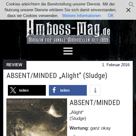
Cookies erleichtern die Bereitstellung unserer Dienste. Mit der
Team
Kontakt
Facebook
Instagram
Nutzung unserer Dienste erklären Sie sich damit einverstanden,
Impressum / Datenschutz
dass wir Cookies verwenden.
Weitere Informationen
OK
REVIEW
1. Februar 2016
ABSENT/MINDED „Alight“ (Sludge)
teilen
teilen
ABSENT/MINDED
„Alight“
(Sludge)
Wertung
: ganz okay