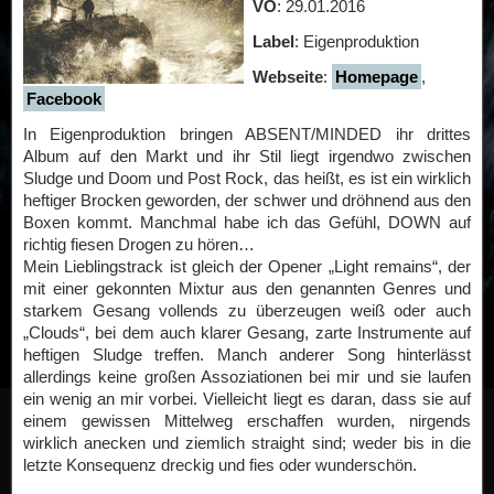
VÖ
: 29.01.2016
Label
: Eigenproduktion
Webseite
:
Homepage
,
Facebook
In Eigenproduktion bringen ABSENT/MINDED ihr drittes
Album auf den Markt und ihr Stil liegt irgendwo zwischen
Sludge und Doom und Post Rock, das heißt, es ist ein wirklich
heftiger Brocken geworden, der schwer und dröhnend aus den
Boxen kommt. Manchmal habe ich das Gefühl, DOWN auf
richtig fiesen Drogen zu hören…
Mein Lieblingstrack ist gleich der Opener „Light remains“, der
mit einer gekonnten Mixtur aus den genannten Genres und
starkem Gesang vollends zu überzeugen weiß oder auch
„Clouds“, bei dem auch klarer Gesang, zarte Instrumente auf
heftigen Sludge treffen. Manch anderer Song hinterlässt
allerdings keine großen Assoziationen bei mir und sie laufen
ein wenig an mir vorbei. Vielleicht liegt es daran, dass sie auf
einem gewissen Mittelweg erschaffen wurden, nirgends
wirklich anecken und ziemlich straight sind; weder bis in die
letzte Konsequenz dreckig und fies oder wunderschön.