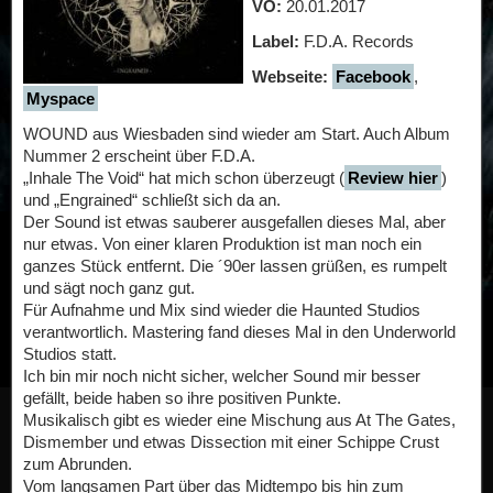
VÖ:
20.01.2017
Label:
F.D.A. Records
Webseite:
Facebook
,
Myspace
WOUND aus Wiesbaden sind wieder am Start. Auch Album
Nummer 2 erscheint über F.D.A.
„Inhale The Void“ hat mich schon überzeugt (
Review hier
)
und „Engrained“ schließt sich da an.
Der Sound ist etwas sauberer ausgefallen dieses Mal, aber
nur etwas. Von einer klaren Produktion ist man noch ein
ganzes Stück entfernt. Die ´90er lassen grüßen, es rumpelt
und sägt noch ganz gut.
Für Aufnahme und Mix sind wieder die Haunted Studios
verantwortlich. Mastering fand dieses Mal in den Underworld
Studios statt.
Ich bin mir noch nicht sicher, welcher Sound mir besser
gefällt, beide haben so ihre positiven Punkte.
Musikalisch gibt es wieder eine Mischung aus At The Gates,
Dismember und etwas Dissection mit einer Schippe Crust
zum Abrunden.
Vom langsamen Part über das Midtempo bis hin zum