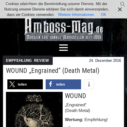
Cookies erleichtern die Bereitstellung unserer Dienste. Mit der
Team
Kontakt
Facebook
Instagram
Nutzung unserer Dienste erklären Sie sich damit einverstanden,
Impressum / Datenschutz
dass wir Cookies verwenden.
Weitere Informationen
OK
EMPFEHLUNG
,
REVIEW
24. Dezember 2016
WOUND „Engrained“ (Death Metal)
teilen
teilen
WOUND
„Engrained“
(Death Metal)
Wertung:
Empfehlung!