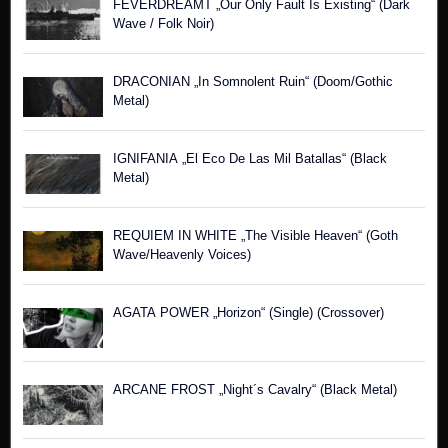
FEVERDREAMT „Our Only Fault Is Existing“ (Dark
Wave / Folk Noir)
DRACONIAN „In Somnolent Ruin“ (Doom/Gothic
Metal)
IGNIFANIA „El Eco De Las Mil Batallas“ (Black
Metal)
REQUIEM IN WHITE „The Visible Heaven“ (Goth
Wave/Heavenly Voices)
AGATA POWER „Horizon“ (Single) (Crossover)
ARCANE FROST „Night´s Cavalry“ (Black Metal)