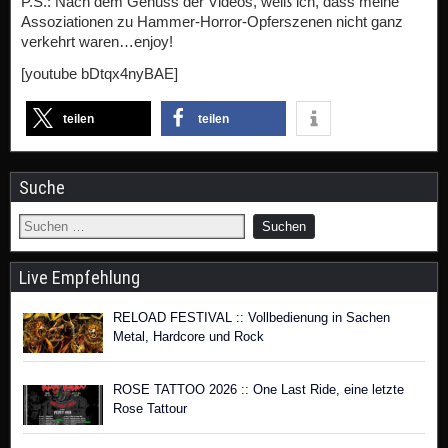
P.S.: Nach dem Genuss der Videos, weiß ich, dass meine
Assoziationen zu Hammer-Horror-Opferszenen nicht ganz
verkehrt waren…enjoy!
[youtube bDtqx4nyBAE]
teilen
teilen
Suche
Live Empfehlung
RELOAD FESTIVAL :: Vollbedienung in Sachen
Metal, Hardcore und Rock
ROSE TATTOO 2026 :: One Last Ride, eine letzte
Rose Tattour