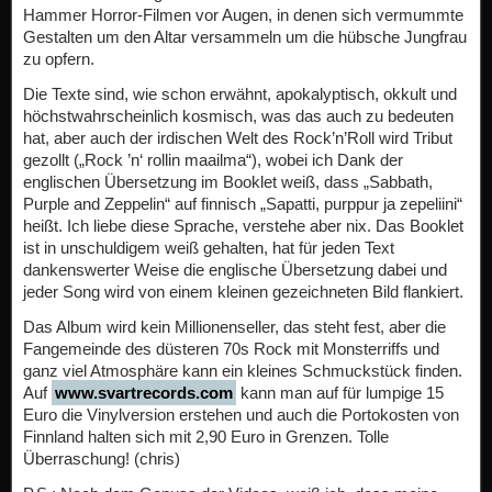
Hammer Horror-Filmen vor Augen, in denen sich vermummte
Gestalten um den Altar versammeln um die hübsche Jungfrau
zu opfern.
Die Texte sind, wie schon erwähnt, apokalyptisch, okkult und
höchstwahrscheinlich kosmisch, was das auch zu bedeuten
hat, aber auch der irdischen Welt des Rock’n’Roll wird Tribut
gezollt („Rock ’n‘ rollin maailma“), wobei ich Dank der
englischen Übersetzung im Booklet weiß, dass „Sabbath,
Purple and Zeppelin“ auf finnisch „Sapatti, purppur ja zepeliini“
heißt. Ich liebe diese Sprache, verstehe aber nix. Das Booklet
ist in unschuldigem weiß gehalten, hat für jeden Text
dankenswerter Weise die englische Übersetzung dabei und
jeder Song wird von einem kleinen gezeichneten Bild flankiert.
Das Album wird kein Millionenseller, das steht fest, aber die
Fangemeinde des düsteren 70s Rock mit Monsterriffs und
ganz viel Atmosphäre kann ein kleines Schmuckstück finden.
Auf
www.svartrecords.com
kann man auf für lumpige 15
Euro die Vinylversion erstehen und auch die Portokosten von
Finnland halten sich mit 2,90 Euro in Grenzen. Tolle
Überraschung! (chris)