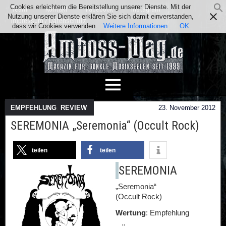
Cookies erleichtern die Bereitstellung unserer Dienste. Mit der
Team
Kontakt
Facebook
Instagram
Nutzung unserer Dienste erklären Sie sich damit einverstanden,
Impressum / Datenschutz
dass wir Cookies verwenden.
Weitere Informationen
OK
EMPFEHLUNG
,
REVIEW
23. November 2012
SEREMONIA „Seremonia“ (Occult Rock)
teilen
teilen
SEREMONIA
„Seremonia“
(Occult Rock)
Wertung
: Empfehlung