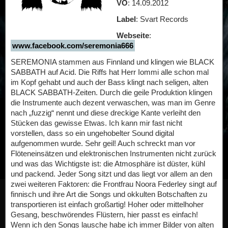
VÖ
: 14.09.2012
Label
: Svart Records
Webseite
:
www.facebook.com/seremonia666
SEREMONIA stammen aus Finnland und klingen wie BLACK
SABBATH auf Acid. Die Riffs hat Herr Iommi alle schon mal
im Kopf gehabt und auch der Bass klingt nach seligen, alten
BLACK SABBATH-Zeiten. Durch die geile Produktion klingen
die Instrumente auch dezent verwaschen, was man im Genre
nach „fuzzig“ nennt und diese dreckige Kante verleiht den
Stücken das gewisse Etwas. Ich kann mir fast nicht
vorstellen, dass so ein ungehobelter Sound digital
aufgenommen wurde. Sehr geil! Auch schreckt man vor
Flöteneinsätzen und elektronischen Instrumenten nicht zurück
und was das Wichtigste ist: die Atmosphäre ist düster, kühl
und packend. Jeder Song sitzt und das liegt vor allem an den
zwei weiteren Faktoren: die Frontfrau Noora Federley singt auf
finnisch und ihre Art die Songs und okkulten Botschaften zu
transportieren ist einfach großartig! Hoher oder mittelhoher
Gesang, beschwörendes Flüstern, hier passt es einfach!
Wenn ich den Songs lausche habe ich immer Bilder von alten