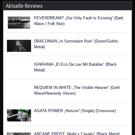
Aktuelle Reviews
FEVERDREAMT „Our Only Fault Is Existing“ (Dark
Wave / Folk Noir)
DRACONIAN „In Somnolent Ruin“ (Doom/Gothic
Metal)
IGNIFANIA „El Eco De Las Mil Batallas“ (Black
Metal)
REQUIEM IN WHITE „The Visible Heaven“ (Goth
Wave/Heavenly Voices)
AGATA POWER „Horizon“ (Single) (Crossover)
ARCANE FROST „Night´s Cavalry“ (Black Metal)