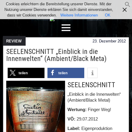
Cookies erleichtern die Bereitstellung unserer Dienste. Mit der
Team
Kontakt
Facebook
Instagram
Nutzung unserer Dienste erklären Sie sich damit einverstanden,
Impressum / Datenschutz
dass wir Cookies verwenden.
Weitere Informationen
OK
REVIEW
23. Dezember 2012
SEELENSCHNITT „Einblick in die
Innenwelten“ (Ambient/Black Meta)
teilen
teilen
SEELENSCHNITT
„Einblick in die Innenwelten“
(Ambient/Black Metal)
Wertung:
Finger Weg!
VÖ:
29.07.2012
Label:
Eigenproduktion