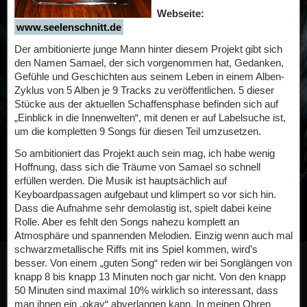
Webseite:
www.seelenschnitt.de
Der ambitionierte junge Mann hinter diesem Projekt gibt sich
den Namen Samael, der sich vorgenommen hat, Gedanken,
Gefühle und Geschichten aus seinem Leben in einem Alben-
Zyklus von 5 Alben je 9 Tracks zu veröffentlichen. 5 dieser
Stücke aus der aktuellen Schaffensphase befinden sich auf
„Einblick in die Innenwelten“, mit denen er auf Labelsuche ist,
um die kompletten 9 Songs für diesen Teil umzusetzen.
So ambitioniert das Projekt auch sein mag, ich habe wenig
Hoffnung, dass sich die Träume von Samael so schnell
erfüllen werden. Die Musik ist hauptsächlich auf
Keyboardpassagen aufgebaut und klimpert so vor sich hin.
Dass die Aufnahme sehr demolastig ist, spielt dabei keine
Rolle. Aber es fehlt den Songs nahezu komplett an
Atmosphäre und spannenden Melodien. Einzig wenn auch mal
schwarzmetallische Riffs mit ins Spiel kommen, wird’s
besser. Von einem „guten Song“ reden wir bei Songlängen von
knapp 8 bis knapp 13 Minuten noch gar nicht. Von den knapp
50 Minuten sind maximal 10% wirklich so interessant, dass
man ihnen ein „okay“ abverlangen kann. In meinen Ohren