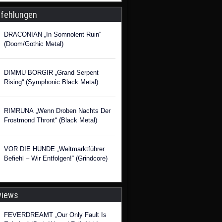
fehlungen
DRACONIAN „In Somnolent Ruin“
(Doom/Gothic Metal)
DIMMU BORGIR „Grand Serpent
Rising“ (Symphonic Black Metal)
RIMRUNA „Wenn Droben Nachts Der
Frostmond Thront“ (Black Metal)
VOR DIE HUNDE „Weltmarktführer
Befiehl – Wir Entfolgen!“ (Grindcore)
views
FEVERDREAMT „Our Only Fault Is