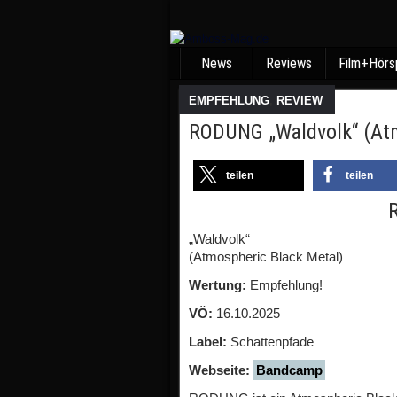
News
Reviews
Film+Hörs
EMPFEHLUNG
,
REVIEW
RODUNG „Waldvolk“ (Atm
teilen
teilen
„Waldvolk“
(Atmospheric Black Metal)
Wertung:
Empfehlung!
VÖ:
16.10.2025
Label:
Schattenpfade
Webseite:
Bandcamp