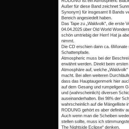
RODUNG ist ein Atmospheric Black
Außer für diese Band zeichnet Sunn
Synonym) für insgesamt 8 Bands ver
Bereich angesiedelt haben.
Das Tape zu „Waldvolk“, die erste 
04.04.2025 über Old World Wonders
schön umtriebig der Herr! Hat ja abe
nimmt.
Die CD erschien dann ca. 6Monate s
Schattenpfade.
Atmospheric muss bei der Beschrei
erwähnt werden. Direkt beim ersten 
Atmosphäre auf, welche „Waldvolk“
macht. Bei allen weiteren Durchläuf
dass das Hauptaugenmerk hier auch 
auf dem Gesang und rumpeligem Ge
und (wahrscheinlich) diversen Schi
auseinanderhalten. Bei 98% der Schei
wahrscheinlich auf die Mängelliste 
RODUNG gehört es aber definitiv auf
Auch wenn man die Scheiben weder 
stellen sollte, muss ich stimmungst
The Nightside Eclipse“ denken.