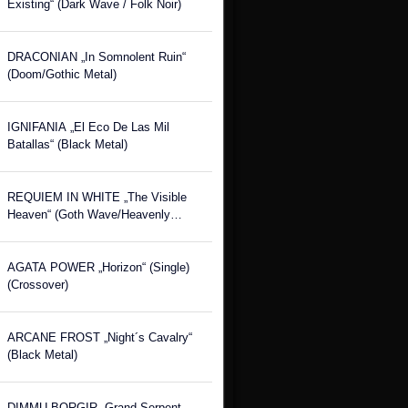
Existing“ (Dark Wave / Folk Noir)
DRACONIAN „In Somnolent Ruin“
(Doom/Gothic Metal)
IGNIFANIA „El Eco De Las Mil
Batallas“ (Black Metal)
REQUIEM IN WHITE „The Visible
Heaven“ (Goth Wave/Heavenly
Voices)
AGATA POWER „Horizon“ (Single)
(Crossover)
ARCANE FROST „Night´s Cavalry“
(Black Metal)
DIMMU BORGIR „Grand Serpent