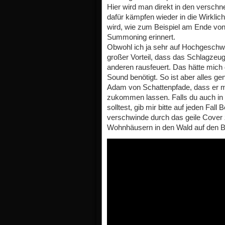
Hier wird man direkt in den versch
dafür kämpfen wieder in die Wirklic
wird, wie zum Beispiel am Ende von 
Summoning erinnert.
Obwohl ich ja sehr auf Hochgeschwin
großer Vorteil, dass das Schlagzeu
anderen rausfeuert. Das hätte mich 
Sound benötigt. So ist aber alles ge
Adam von Schattenpfade, dass er m
zukommen lassen. Falls du auch in 
solltest, gib mir bitte auf jeden Fal
verschwinde durch das geile Cover
Wohnhäusern in den Wald auf den B