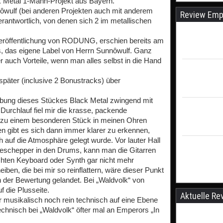
 Metal 1-Mann-Projekt aus Bayern.
ôwulf (bei anderen Projekten auch mit anderem
Review Emp
antwortlich, von denen sich 2 im metallischen
Veröffentlichung von RODUNG, erschien bereits am
, das eigene Label von Herrn Sunnôwulf. Ganz
r auch Vorteile, wenn man alles selbst in die Hand
päter (inclusive 2 Bonustracks) über
bung dieses Stückes Black Metal zwingend mit
Durchlauf fiel mir die krasse, packende
 zu einem besonderen Stück in meinen Ohren
en gibt es sich dann immer klarer zu erkennen,
auf die Atmosphäre gelegt wurde. Vor lauter Hall
schepper in den Drums, kann man die Gitarren
chten Keyboard oder Synth gar nicht mehr
ben, die bei mir so reinflattern, wäre dieser Punkt
in der Bewertung gelandet. Bei „Waldvolk“ von
 die Plusseite.
Aktuelle Re
musikalisch noch rein technisch auf eine Ebene
echnisch bei „Waldvolk“ öfter mal an Emperors „In