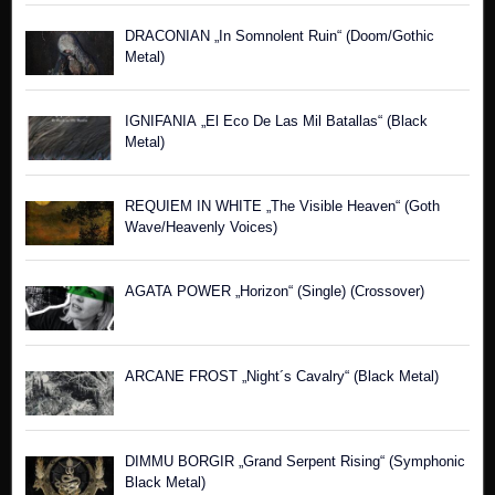
DRACONIAN „In Somnolent Ruin“ (Doom/Gothic
Metal)
IGNIFANIA „El Eco De Las Mil Batallas“ (Black
Metal)
REQUIEM IN WHITE „The Visible Heaven“ (Goth
Wave/Heavenly Voices)
AGATA POWER „Horizon“ (Single) (Crossover)
ARCANE FROST „Night´s Cavalry“ (Black Metal)
DIMMU BORGIR „Grand Serpent Rising“ (Symphonic
Black Metal)