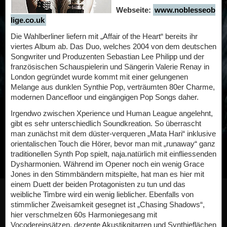
Webseite:
www.noblesseob
lige.co.uk
Die Wahlberliner liefern mit „Affair of the Heart“ bereits ihr
viertes Album ab. Das Duo, welches 2004 von dem deutschen
Songwriter und Produzenten Sebastian Lee Philipp und der
französischen Schauspielerin und Sängerin Valerie Renay in
London gegründet wurde kommt mit einer gelungenen
Melange aus dunklen Synthie Pop, verträumten 80er Charme,
modernen Dancefloor und eingängigen Pop Songs daher.
Irgendwo zwischen Xperience und Human League angelehnt,
gibt es sehr unterschiedlich Soundkreation. So überrascht
man zunächst mit dem düster-verqueren „Mata Hari“ inklusive
orientalischen Touch die Hörer, bevor man mit „runaway“ ganz
traditionellen Synth Pop spielt, naja.natürlich mit einfliessenden
Dysharmonien. Während im Opener noch ein wenig Grace
Jones in den Stimmbändern mitspielte, hat man es hier mit
einem Duett der beiden Protagonisten zu tun und das
weibliche Timbre wird ein wenig lieblicher. Ebenfalls von
stimmlicher Zweisamkeit gesegnet ist „Chasing Shadows“,
hier verschmelzen 60s Harmoniegesang mit
Vocodereinsätzen, dezente Akustikgitarren und Synthieflächen