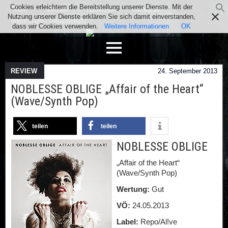
Cookies erleichtern die Bereitstellung unserer Dienste. Mit der
Team
Kontakt
Facebook
Instagram
Nutzung unserer Dienste erklären Sie sich damit einverstanden,
Impressum / Datenschutz
dass wir Cookies verwenden.
Weitere Informationen
OK
REVIEW
24. September 2013
NOBLESSE OBLIGE „Affair of the Heart“
(Wave/Synth Pop)
teilen
teilen
NOBLESSE OBLIGE
„Affair of the Heart“
(Wave/Synth Pop)
Wertung:
Gut
VÖ:
24.05.2013
Label:
Repo/Al!ve