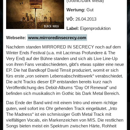
(Gothic/Dark Metal)
Wertung:
Gut
VÖ:
26.04.2013
Label:
Eigenproduktion
Webseite:
www.mirroredinsecrecy.com
Nachdem standen MIRRORED IN SECRECY noch auf dem
Winter Ends Festival (u.a. mit Lacrimas Profundere & The
Very End) auf der Bühne standen und sich als Live Line-Up
von ihren Fans verabschiedeten, gibt’s etwas später eine neue
EP. Die hat Bandkopf David Timsit produziert, womit er sich
fürs erste „von seinem Lebensabschnittswerk“ verabschiedet.
Die acht Tracks dieser EP entstanden bereits kurz nach
Veröffentlichung des Debüt-Albums “Day Of Renewal” und
befinden sich musikalisch im Gothic bis Dark Metal Bereich.
Das Ende der Band wird mit einem Intro und einem richtige
guten, weil sofort ins Ohr gehenden Track eingeläutet. „Into
The Madness“ ist ein schmissiger Goth Metal Track mit
vielfältigen Vocals, ein Markenzeichen von MIS. Die restlichen
Songs bieten meist ein Spektrum zwischen Härte, Rohheit