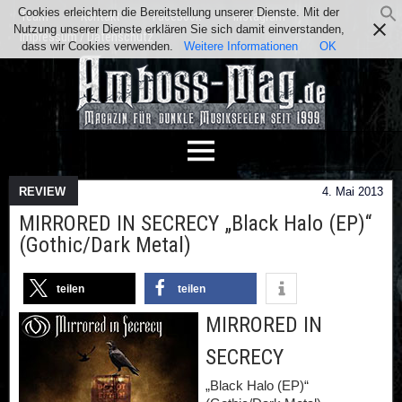
Cookies erleichtern die Bereitstellung unserer Dienste. Mit der
Team
Kontakt
Facebook
Instagram
Nutzung unserer Dienste erklären Sie sich damit einverstanden,
Impressum / Datenschutz
dass wir Cookies verwenden.
Weitere Informationen
OK
REVIEW
4. Mai 2013
MIRRORED IN SECRECY „Black Halo (EP)“
(Gothic/Dark Metal)
teilen
teilen
MIRRORED IN
SECRECY
„Black Halo (EP)“