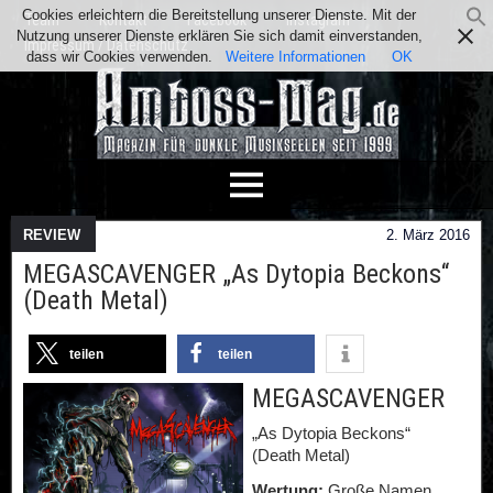
Cookies erleichtern die Bereitstellung unserer Dienste. Mit der
Team
Kontakt
Facebook
Instagram
Nutzung unserer Dienste erklären Sie sich damit einverstanden,
Impressum / Datenschutz
dass wir Cookies verwenden.
Weitere Informationen
OK
REVIEW
2. März 2016
MEGASCAVENGER „As Dytopia Beckons“
(Death Metal)
teilen
teilen
MEGASCAVENGER
„As Dytopia Beckons“
(Death Metal)
Wertung:
Große Namen