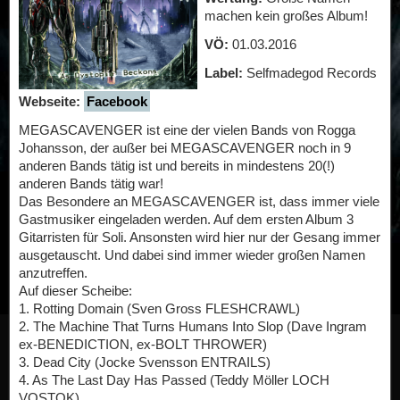
machen kein großes Album!
VÖ:
01.03.2016
Label:
Selfmadegod Records
Webseite:
Facebook
MEGASCAVENGER ist eine der vielen Bands von Rogga
Johansson, der außer bei MEGASCAVENGER noch in 9
anderen Bands tätig ist und bereits in mindestens 20(!)
anderen Bands tätig war!
Das Besondere an MEGASCAVENGER ist, dass immer viele
Gastmusiker eingeladen werden. Auf dem ersten Album 3
Gitarristen für Soli. Ansonsten wird hier nur der Gesang immer
ausgetauscht. Und dabei sind immer wieder großen Namen
anzutreffen.
Auf dieser Scheibe:
1. Rotting Domain (Sven Gross FLESHCRAWL)
2. The Machine That Turns Humans Into Slop (Dave Ingram
ex-BENEDICTION, ex-BOLT THROWER)
3. Dead City (Jocke Svensson ENTRAILS)
4. As The Last Day Has Passed (Teddy Möller LOCH
VOSTOK)